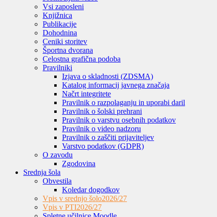
Vsi zaposleni
Knjižnica
Publikacije
Dohodnina
Ceniki storitev
Športna dvorana
Celostna grafična podoba
Pravilniki
Izjava o skladnosti (ZDSMA)
Katalog informacij javnega značaja
Načrt integritete
Pravilnik o razpolaganju in uporabi daril
Pravilnik o šolski prehrani
Pravilnik o varstvu osebnih podatkov
Pravilnik o video nadzoru
Pravilnik o zaščiti prijaviteljev
Varstvo podatkov (GDPR)
O zavodu
Zgodovina
Srednja šola
Obvestila
Koledar dogodkov
Vpis v srednjo šolo
2026/27
Vpis v PTI
2026/27
Spletne učilnice Moodle