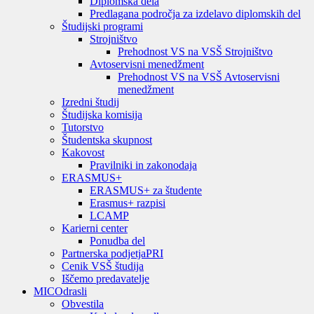
Diplomska dela
Predlagana področja za izdelavo diplomskih del
Študijski programi
Strojništvo
Prehodnost VS na VSŠ Strojništvo
Avtoservisni menedžment
Prehodnost VS na VSŠ Avtoservisni
menedžment
Izredni študij
Študijska komisija
Tutorstvo
Študentska skupnost
Kakovost
Pravilniki in zakonodaja
ERASMUS+
ERASMUS+ za študente
Erasmus+ razpisi
LCAMP
Karierni center
Ponudba del
Partnerska podjetja
PRI
Cenik VSŠ študija
Iščemo predavatelje
MIC
Odrasli
Obvestila