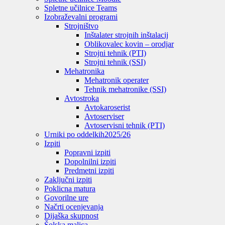
Spletne učilnice Teams
Izobraževalni programi
Strojništvo
Inštalater strojnih inštalacij
Oblikovalec kovin – orodjar
Strojni tehnik (PTI)
Strojni tehnik (SSI)
Mehatronika
Mehatronik operater
Tehnik mehatronike (SSI)
Avtostroka
Avtokaroserist
Avtoserviser
Avtoservisni tehnik (PTI)
Urniki po oddelkih
2025/26
Izpiti
Popravni izpiti
Dopolnilni izpiti
Predmetni izpiti
Zaključni izpiti
Poklicna matura
Govorilne ure
Načrti ocenjevanja
Dijaška skupnost
Šolska malica