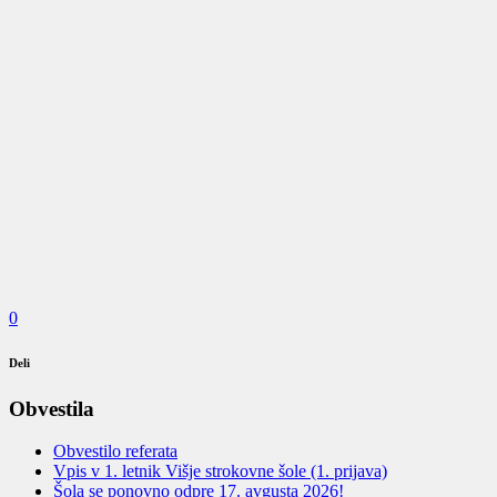
0
Deli
Obvestila
Obvestilo referata
Vpis v 1. letnik Višje strokovne šole (1. prijava)
Šola se ponovno odpre 17. avgusta 2026!