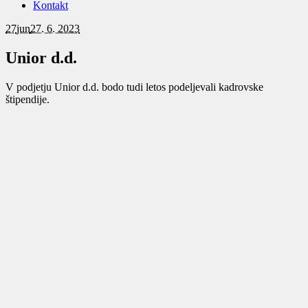
Kontakt
27
jun
27. 6. 2023
Unior d.d.
V podjetju Unior d.d. bodo tudi letos podeljevali kadrovske
štipendije.