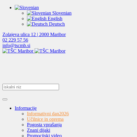
Slovenian
English
Deutsch
Zolajeva ulica 12 | 2000 Maribor
02 229 57 56
info@tscmb.si
Informacije
Informativni dan
2026
Učilnice in oprema
Pogosta vprašanja
Znani dijaki
Promocijski video