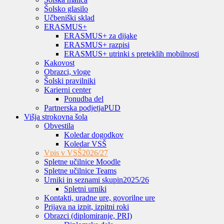
Šolsko glasilo
Učbeniški sklad
ERASMUS+
ERASMUS+ za dijake
ERASMUS+ razpisi
ERASMUS+ utrinki s preteklih mobilnosti
Kakovost
Obrazci, vloge
Šolski pravilniki
Karierni center
Ponudba del
Partnerska podjetja
PUD
Višja strokovna šola
Obvestila
Koledar dogodkov
Koledar VSŠ
Vpis v VSŠ
2026/27
Spletne učilnice Moodle
Spletne učilnice Teams
Urniki in seznami skupin
2025/26
Spletni urniki
Kontakti, uradne ure, govorilne ure
Prijava na izpit, izpitni roki
Obrazci (diplomiranje, PRI)