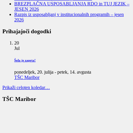
BREZPLAČNA USPOSABLJANJA RDO in TUJ JEZIK –
JESEN 2026
Razpis iz usposabljanj v institucionalnih programih – jesen
2026
Prihajajoči dogodki
20
Jul
Šola je zaprta!
ponedeljek, 20. julija
-
petek, 14. avgusta
TŠC Maribor
Prikaži celoten koledar…
TŠC Maribor