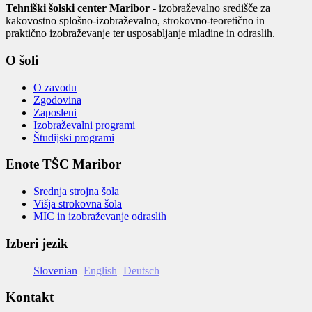
Tehniški šolski center Maribor
- izobraževalno središče za
kakovostno splošno-izobraževalno, strokovno-teoretično in
praktično izobraževanje ter usposabljanje mladine in odraslih.
O šoli
O zavodu
Zgodovina
Zaposleni
Izobraževalni programi
Študijski programi
Enote TŠC Maribor
Srednja strojna šola
Višja strokovna šola
MIC in izobraževanje odraslih
Izberi jezik
Slovenian
English
Deutsch
Kontakt