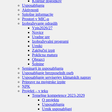
Koledar dogodkov
Usposabljanja
Aktivnosti
Splošne informacije
Prostori v MIC-u
Izobraževanje odraslih
Vpis
2026/27
Novice
Uradne ure
Izobraževalni programi
Urniki
Zaključni izpit
Poklicna matura
Obrazci
Šolnine
Seminarji in usposabljanja
Usposabljanje brezposelnih oseb
Usposabljanje serviserjev klimatskih naprav
Priprave na mojstrske izpite
NPK
Projekti – v teku
Temeljne kompetence 2023-2029
O projektu
Usposabljanja
Urnik usposabljanj