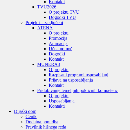
Kontakti
TVU
2026
O projektu TVU
Dogodki TVU
Projekti – zaključeni
ATENA
O projektu
Promocija
Animacija
Učna pomoč
Dogodki
Kontakt
MUNERA3
O projektu
Razpisani programi usposabljanj
Prijava na usposabljanja
Kontakt
Pridobivanje temeljnih poklicnih kompetenc
O projektu
Usposabljanja
Kontakti
Dijaški dom
Cenik
Dodatna ponudba
Pravilnik hišnega reda