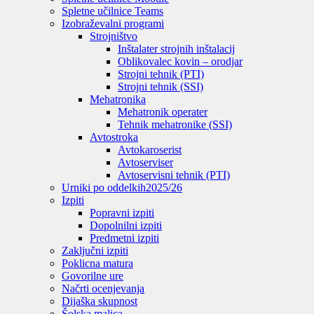
Spletne učilnice Teams
Izobraževalni programi
Strojništvo
Inštalater strojnih inštalacij
Oblikovalec kovin – orodjar
Strojni tehnik (PTI)
Strojni tehnik (SSI)
Mehatronika
Mehatronik operater
Tehnik mehatronike (SSI)
Avtostroka
Avtokaroserist
Avtoserviser
Avtoservisni tehnik (PTI)
Urniki po oddelkih
2025/26
Izpiti
Popravni izpiti
Dopolnilni izpiti
Predmetni izpiti
Zaključni izpiti
Poklicna matura
Govorilne ure
Načrti ocenjevanja
Dijaška skupnost
Šolska malica