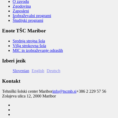
O zavodu
Zgodovina
Zaposleni
Izobraževalni programi
Študijski programi
Enote TŠC Maribor
Srednja strojna šola
Višja strokovna šola
MIC in izobraževanje odraslih
Izberi jezik
Slovenian
English
Deutsch
Kontakt
Tehniški šolski center Maribor
info@tscmb.si
+386 2 229 57 56
Zolajeva ulica 12, 2000 Maribor