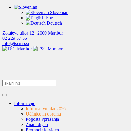
Slovenian
English
Deutsch
Zolajeva ulica 12 | 2000 Maribor
02 229 57 56
info@tscmb.si
Informacije
Informativni dan
2026
Učilnice in oprema
Pogosta vprašanja
Znani dijaki
Promocijski video