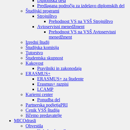
Diplomska dela
Predlagana področja za izdelavo diplomskih del
Študijski programi
Strojništvo
Prehodnost VS na VSŠ Strojništvo
Avtoservisni menedžment
Prehodnost VS na VSŠ Avtoservisni
menedžment
Izredni študij
Študijska komisija
Tutorstvo
Študentska skupnost
Kakovost
Pravilniki in zakonodaja
ERASMUS+
ERASMUS+ za študente
Erasmus+ razpisi
LCAMP
Karierni center
Ponudba del
Partnerska podjetja
PRI
Cenik VSŠ študija
Iščemo predavatelje
MIC
Odrasli
Obvestila