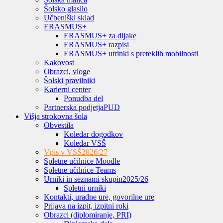
Šolsko glasilo
Učbeniški sklad
ERASMUS+
ERASMUS+ za dijake
ERASMUS+ razpisi
ERASMUS+ utrinki s preteklih mobilnosti
Kakovost
Obrazci, vloge
Šolski pravilniki
Karierni center
Ponudba del
Partnerska podjetja
PUD
Višja strokovna šola
Obvestila
Koledar dogodkov
Koledar VSŠ
Vpis v VSŠ
2026/27
Spletne učilnice Moodle
Spletne učilnice Teams
Urniki in seznami skupin
2025/26
Spletni urniki
Kontakti, uradne ure, govorilne ure
Prijava na izpit, izpitni roki
Obrazci (diplomiranje, PRI)