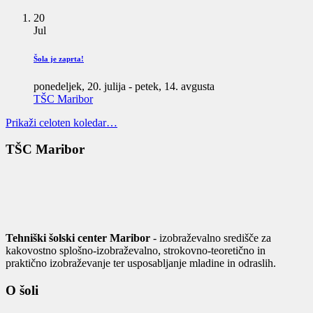
20
Jul
Šola je zaprta!
ponedeljek, 20. julija
-
petek, 14. avgusta
TŠC Maribor
Prikaži celoten koledar…
TŠC Maribor
Tehniški šolski center Maribor
- izobraževalno središče za
kakovostno splošno-izobraževalno, strokovno-teoretično in
praktično izobraževanje ter usposabljanje mladine in odraslih.
O šoli