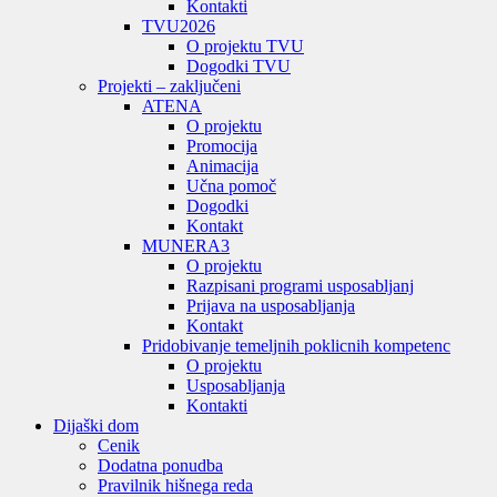
Kontakti
TVU
2026
O projektu TVU
Dogodki TVU
Projekti – zaključeni
ATENA
O projektu
Promocija
Animacija
Učna pomoč
Dogodki
Kontakt
MUNERA3
O projektu
Razpisani programi usposabljanj
Prijava na usposabljanja
Kontakt
Pridobivanje temeljnih poklicnih kompetenc
O projektu
Usposabljanja
Kontakti
Dijaški dom
Cenik
Dodatna ponudba
Pravilnik hišnega reda