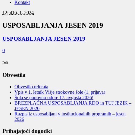
Kontakt
12
jul
16. 1. 2024
USPOSABLJANJA JESEN 2019
USPOSABLJANJA JESEN 2019
0
Deli
Obvestila
Obvestilo referata
Vpis v 1. letnik Višje strokovne šole (1. prijava)
Šola se ponovno odpre 17. avgusta 2026!
BREZPLAČNA USPOSABLJANJA RDO in TUJ JEZIK –
JESEN 2026
Razpis iz usposabljanj v institucionalnih programih – jesen
2026
Prihajajoči dogodki