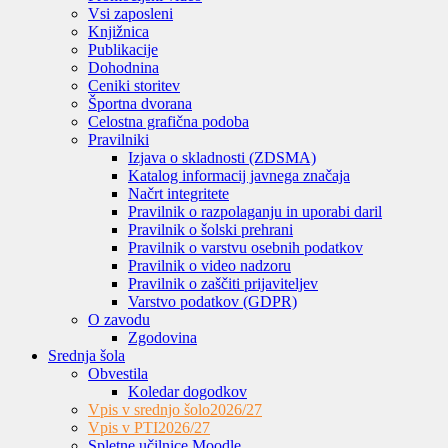
Vsi zaposleni
Knjižnica
Publikacije
Dohodnina
Ceniki storitev
Športna dvorana
Celostna grafična podoba
Pravilniki
Izjava o skladnosti (ZDSMA)
Katalog informacij javnega značaja
Načrt integritete
Pravilnik o razpolaganju in uporabi daril
Pravilnik o šolski prehrani
Pravilnik o varstvu osebnih podatkov
Pravilnik o video nadzoru
Pravilnik o zaščiti prijaviteljev
Varstvo podatkov (GDPR)
O zavodu
Zgodovina
Srednja šola
Obvestila
Koledar dogodkov
Vpis v srednjo šolo
2026/27
Vpis v PTI
2026/27
Spletne učilnice Moodle