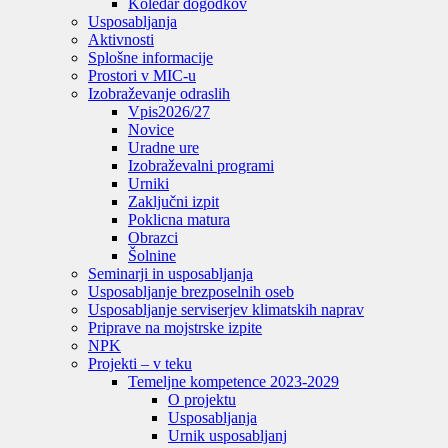
Koledar dogodkov
Usposabljanja
Aktivnosti
Splošne informacije
Prostori v MIC-u
Izobraževanje odraslih
Vpis
2026/27
Novice
Uradne ure
Izobraževalni programi
Urniki
Zaključni izpit
Poklicna matura
Obrazci
Šolnine
Seminarji in usposabljanja
Usposabljanje brezposelnih oseb
Usposabljanje serviserjev klimatskih naprav
Priprave na mojstrske izpite
NPK
Projekti – v teku
Temeljne kompetence 2023-2029
O projektu
Usposabljanja
Urnik usposabljanj