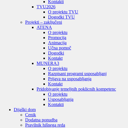
Kontakti
TVU
2026
O projektu TVU
Dogodki TVU
Projekti – zaključeni
ATENA
O projektu
Promocija
Animacija
Učna pomoč
Dogodki
Kontakt
MUNERA3
O projektu
Razpisani programi usposabljanj
Prijava na usposabljanja
Kontakt
Pridobivanje temeljnih poklicnih kompetenc
O projektu
Usposabljanja
Kontakti
Dijaški dom
Cenik
Dodatna ponudba
Pravilnik hišnega reda