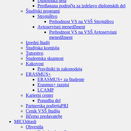
Diplomska dela
Predlagana področja za izdelavo diplomskih del
Študijski programi
Strojništvo
Prehodnost VS na VSŠ Strojništvo
Avtoservisni menedžment
Prehodnost VS na VSŠ Avtoservisni
menedžment
Izredni študij
Študijska komisija
Tutorstvo
Študentska skupnost
Kakovost
Pravilniki in zakonodaja
ERASMUS+
ERASMUS+ za študente
Erasmus+ razpisi
LCAMP
Karierni center
Ponudba del
Partnerska podjetja
PRI
Cenik VSŠ študija
Iščemo predavatelje
MIC
Odrasli
Obvestila