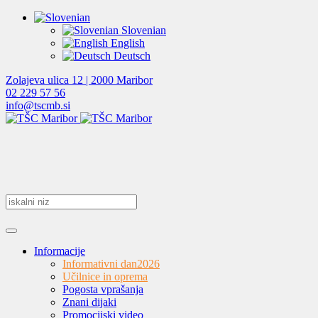
Slovenian
English
Deutsch
Zolajeva ulica 12 | 2000 Maribor
02 229 57 56
info@tscmb.si
Informacije
Informativni dan
2026
Učilnice in oprema
Pogosta vprašanja
Znani dijaki
Promocijski video