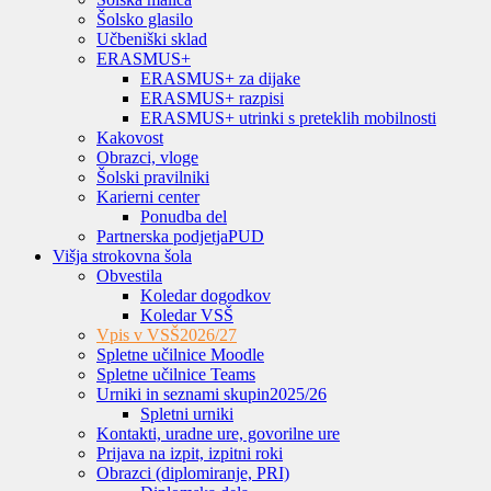
Šolsko glasilo
Učbeniški sklad
ERASMUS+
ERASMUS+ za dijake
ERASMUS+ razpisi
ERASMUS+ utrinki s preteklih mobilnosti
Kakovost
Obrazci, vloge
Šolski pravilniki
Karierni center
Ponudba del
Partnerska podjetja
PUD
Višja strokovna šola
Obvestila
Koledar dogodkov
Koledar VSŠ
Vpis v VSŠ
2026/27
Spletne učilnice Moodle
Spletne učilnice Teams
Urniki in seznami skupin
2025/26
Spletni urniki
Kontakti, uradne ure, govorilne ure
Prijava na izpit, izpitni roki
Obrazci (diplomiranje, PRI)