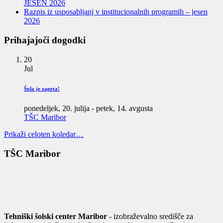
JESEN 2026
Razpis iz usposabljanj v institucionalnih programih – jesen
2026
Prihajajoči dogodki
20
Jul
Šola je zaprta!
ponedeljek, 20. julija
-
petek, 14. avgusta
TŠC Maribor
Prikaži celoten koledar…
TŠC Maribor
Tehniški šolski center Maribor
- izobraževalno središče za