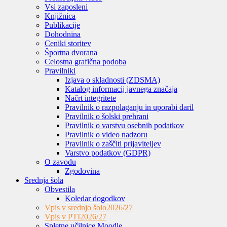
Vsi zaposleni
Knjižnica
Publikacije
Dohodnina
Ceniki storitev
Športna dvorana
Celostna grafična podoba
Pravilniki
Izjava o skladnosti (ZDSMA)
Katalog informacij javnega značaja
Načrt integritete
Pravilnik o razpolaganju in uporabi daril
Pravilnik o šolski prehrani
Pravilnik o varstvu osebnih podatkov
Pravilnik o video nadzoru
Pravilnik o zaščiti prijaviteljev
Varstvo podatkov (GDPR)
O zavodu
Zgodovina
Srednja šola
Obvestila
Koledar dogodkov
Vpis v srednjo šolo
2026/27
Vpis v PTI
2026/27
Spletne učilnice Moodle