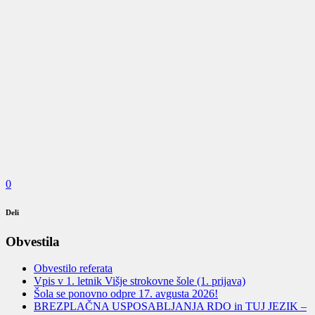
0
Deli
Obvestila
Obvestilo referata
Vpis v 1. letnik Višje strokovne šole (1. prijava)
Šola se ponovno odpre 17. avgusta 2026!
BREZPLAČNA USPOSABLJANJA RDO in TUJ JEZIK –