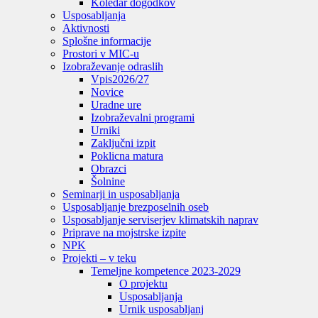
Koledar dogodkov
Usposabljanja
Aktivnosti
Splošne informacije
Prostori v MIC-u
Izobraževanje odraslih
Vpis
2026/27
Novice
Uradne ure
Izobraževalni programi
Urniki
Zaključni izpit
Poklicna matura
Obrazci
Šolnine
Seminarji in usposabljanja
Usposabljanje brezposelnih oseb
Usposabljanje serviserjev klimatskih naprav
Priprave na mojstrske izpite
NPK
Projekti – v teku
Temeljne kompetence 2023-2029
O projektu
Usposabljanja
Urnik usposabljanj