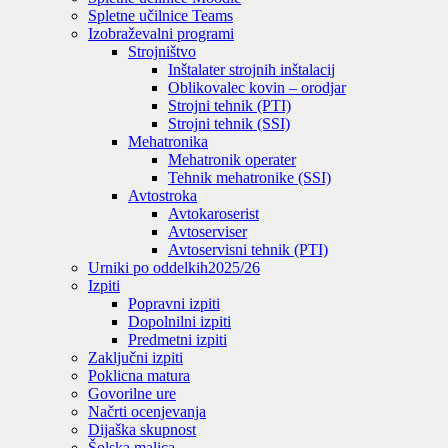
Spletne učilnice Teams
Izobraževalni programi
Strojništvo
Inštalater strojnih inštalacij
Oblikovalec kovin – orodjar
Strojni tehnik (PTI)
Strojni tehnik (SSI)
Mehatronika
Mehatronik operater
Tehnik mehatronike (SSI)
Avtostroka
Avtokaroserist
Avtoserviser
Avtoservisni tehnik (PTI)
Urniki po oddelkih
2025/26
Izpiti
Popravni izpiti
Dopolnilni izpiti
Predmetni izpiti
Zaključni izpiti
Poklicna matura
Govorilne ure
Načrti ocenjevanja
Dijaška skupnost
Šolska malica