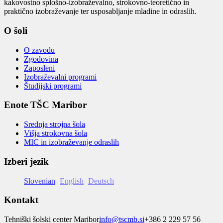
kakovostno splošno-izobraževalno, strokovno-teoretično in
praktično izobraževanje ter usposabljanje mladine in odraslih.
O šoli
O zavodu
Zgodovina
Zaposleni
Izobraževalni programi
Študijski programi
Enote TŠC Maribor
Srednja strojna šola
Višja strokovna šola
MIC in izobraževanje odraslih
Izberi jezik
Slovenian
English
Deutsch
Kontakt
Tehniški šolski center Maribor
info@tscmb.si
+386 2 229 57 56