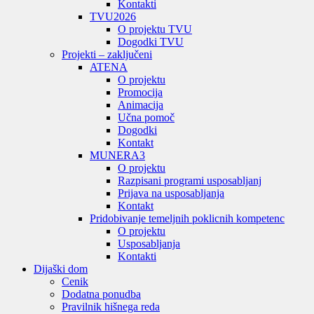
Kontakti
TVU
2026
O projektu TVU
Dogodki TVU
Projekti – zaključeni
ATENA
O projektu
Promocija
Animacija
Učna pomoč
Dogodki
Kontakt
MUNERA3
O projektu
Razpisani programi usposabljanj
Prijava na usposabljanja
Kontakt
Pridobivanje temeljnih poklicnih kompetenc
O projektu
Usposabljanja
Kontakti
Dijaški dom
Cenik
Dodatna ponudba
Pravilnik hišnega reda