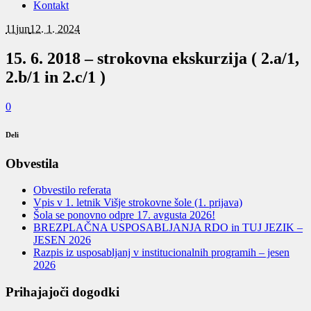
Kontakt
11
jun
12. 1. 2024
15. 6. 2018 – strokovna ekskurzija ( 2.a/1,
2.b/1 in 2.c/1 )
0
Deli
Obvestila
Obvestilo referata
Vpis v 1. letnik Višje strokovne šole (1. prijava)
Šola se ponovno odpre 17. avgusta 2026!
BREZPLAČNA USPOSABLJANJA RDO in TUJ JEZIK –
JESEN 2026
Razpis iz usposabljanj v institucionalnih programih – jesen
2026
Prihajajoči dogodki