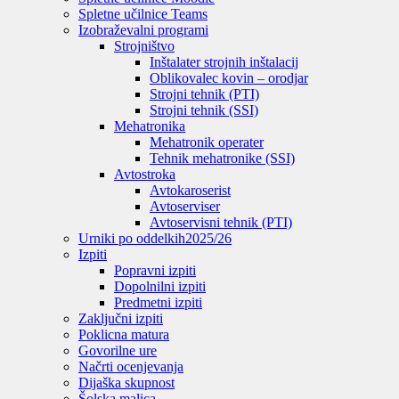
Spletne učilnice Teams
Izobraževalni programi
Strojništvo
Inštalater strojnih inštalacij
Oblikovalec kovin – orodjar
Strojni tehnik (PTI)
Strojni tehnik (SSI)
Mehatronika
Mehatronik operater
Tehnik mehatronike (SSI)
Avtostroka
Avtokaroserist
Avtoserviser
Avtoservisni tehnik (PTI)
Urniki po oddelkih
2025/26
Izpiti
Popravni izpiti
Dopolnilni izpiti
Predmetni izpiti
Zaključni izpiti
Poklicna matura
Govorilne ure
Načrti ocenjevanja
Dijaška skupnost
Šolska malica