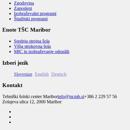
Zgodovina
Zaposleni
Izobraževalni programi
Študijski programi
Enote TŠC Maribor
Srednja strojna šola
Višja strokovna šola
MIC in izobraževanje odraslih
Izberi jezik
Slovenian
English
Deutsch
Kontakt
Tehniški šolski center Maribor
info@tscmb.si
+386 2 229 57 56
Zolajeva ulica 12, 2000 Maribor