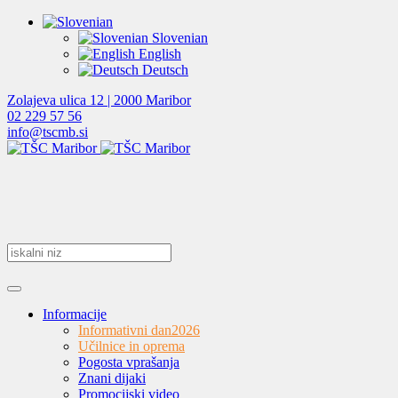
Slovenian
English
Deutsch
Zolajeva ulica 12 | 2000 Maribor
02 229 57 56
info@tscmb.si
Informacije
Informativni dan
2026
Učilnice in oprema
Pogosta vprašanja
Znani dijaki
Promocijski video