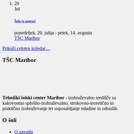
20
Jul
Šola je zaprta!
ponedeljek, 20. julija
-
petek, 14. avgusta
TŠC Maribor
Prikaži celoten koledar…
TŠC Maribor
Tehniški šolski center Maribor
- izobraževalno središče za
kakovostno splošno-izobraževalno, strokovno-teoretično in
praktično izobraževanje ter usposabljanje mladine in odraslih.
O šoli
O zavodu