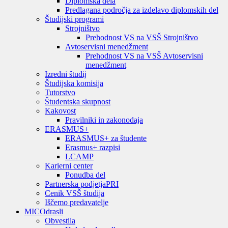
Diplomska dela
Predlagana področja za izdelavo diplomskih del
Študijski programi
Strojništvo
Prehodnost VS na VSŠ Strojništvo
Avtoservisni menedžment
Prehodnost VS na VSŠ Avtoservisni
menedžment
Izredni študij
Študijska komisija
Tutorstvo
Študentska skupnost
Kakovost
Pravilniki in zakonodaja
ERASMUS+
ERASMUS+ za študente
Erasmus+ razpisi
LCAMP
Karierni center
Ponudba del
Partnerska podjetja
PRI
Cenik VSŠ študija
Iščemo predavatelje
MIC
Odrasli
Obvestila