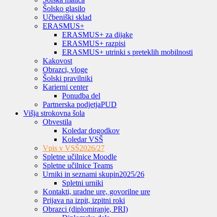
Šolsko glasilo
Učbeniški sklad
ERASMUS+
ERASMUS+ za dijake
ERASMUS+ razpisi
ERASMUS+ utrinki s preteklih mobilnosti
Kakovost
Obrazci, vloge
Šolski pravilniki
Karierni center
Ponudba del
Partnerska podjetja
PUD
Višja strokovna šola
Obvestila
Koledar dogodkov
Koledar VSŠ
Vpis v VSŠ
2026/27
Spletne učilnice Moodle
Spletne učilnice Teams
Urniki in seznami skupin
2025/26
Spletni urniki
Kontakti, uradne ure, govorilne ure
Prijava na izpit, izpitni roki
Obrazci (diplomiranje, PRI)