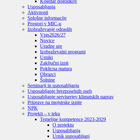
Koledar dogodkov
Usposabljanja
Aktivnosti
Splošne informacije
Prostori v MIC-u
Izobraževanje odraslih
Vpis
2026/27
Novice
Uradne ure
Izobraževalni programi
Urniki
Zaključni izpit
Poklicna matura
Obrazci
Šolnine
Seminarji in usposabljanja
Usposabljanje brezposelnih oseb
Usposabljanje serviserjev klimatskih naprav
Priprave na mojstrske izpite
NPK
Projekti – v teku
Temeljne kompetence 2023-2029
O projektu
Usposabljanja
Urnik usposabljanj