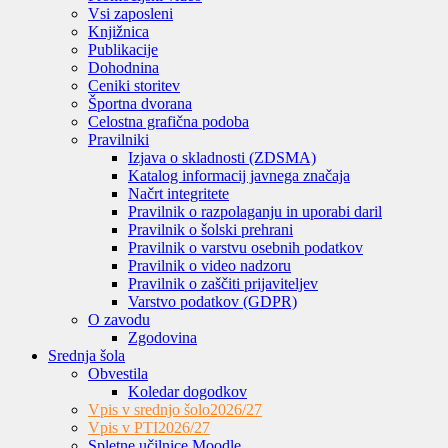
Vsi zaposleni
Knjižnica
Publikacije
Dohodnina
Ceniki storitev
Športna dvorana
Celostna grafična podoba
Pravilniki
Izjava o skladnosti (ZDSMA)
Katalog informacij javnega značaja
Načrt integritete
Pravilnik o razpolaganju in uporabi daril
Pravilnik o šolski prehrani
Pravilnik o varstvu osebnih podatkov
Pravilnik o video nadzoru
Pravilnik o zaščiti prijaviteljev
Varstvo podatkov (GDPR)
O zavodu
Zgodovina
Srednja šola
Obvestila
Koledar dogodkov
Vpis v srednjo šolo
2026/27
Vpis v PTI
2026/27
Spletne učilnice Moodle