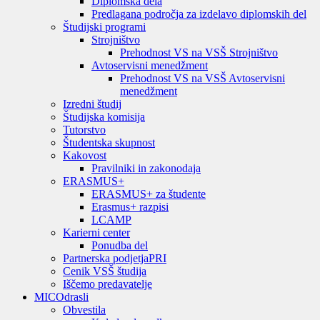
Diplomska dela
Predlagana področja za izdelavo diplomskih del
Študijski programi
Strojništvo
Prehodnost VS na VSŠ Strojništvo
Avtoservisni menedžment
Prehodnost VS na VSŠ Avtoservisni
menedžment
Izredni študij
Študijska komisija
Tutorstvo
Študentska skupnost
Kakovost
Pravilniki in zakonodaja
ERASMUS+
ERASMUS+ za študente
Erasmus+ razpisi
LCAMP
Karierni center
Ponudba del
Partnerska podjetja
PRI
Cenik VSŠ študija
Iščemo predavatelje
MIC
Odrasli
Obvestila