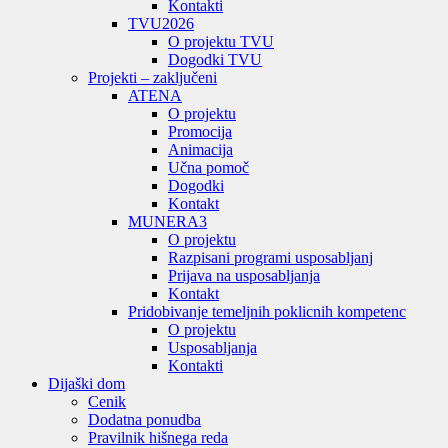
Kontakti
TVU
2026
O projektu TVU
Dogodki TVU
Projekti – zaključeni
ATENA
O projektu
Promocija
Animacija
Učna pomoč
Dogodki
Kontakt
MUNERA3
O projektu
Razpisani programi usposabljanj
Prijava na usposabljanja
Kontakt
Pridobivanje temeljnih poklicnih kompetenc
O projektu
Usposabljanja
Kontakti
Dijaški dom
Cenik
Dodatna ponudba
Pravilnik hišnega reda