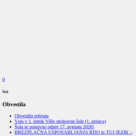
0
Deli
Obvestila
Obvestilo referata
Vpis v 1. letnik Višje strokovne šole (1. prijava)
Šola se ponovno odpre 17. avgusta 2026!
BREZPLAČNA USPOSABLJANJA RDO in TUJ JEZIK –