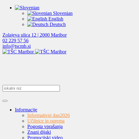
Slovenian
English
Deutsch
Zolajeva ulica 12 | 2000 Maribor
02 229 57 56
info@tscmb.si
Informacije
Informativni dan
2026
Učilnice in oprema
Pogosta vprašanja
Znani dijaki
Promocijski video