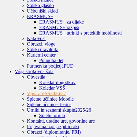
Šolsko glasilo
Učbeniški sklad
ERASMUS+
ERASMUS+ za dijake
ERASMUS+ razpisi
ERASMUS+ utrinki s preteklih mobilnosti
Kakovost
Obrazci, vloge
Šolski pravilniki
Karierni center
Ponudba del
Partnerska podjetja
PUD
Višja strokovna šola
Obvestila
Koledar dogodkov
Koledar VSŠ
Vpis v VSŠ
2026/27
Spletne učilnice Moodle
Spletne učilnice Teams
Urniki in seznami skupin
2025/26
Spletni urniki
Kontakti, uradne ure, govorilne ure
Prijava na izpit, izpitni roki
Obrazci (diplomiranje, PRI)