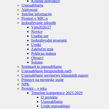
Koledar dogodkov
Usposabljanja
Aktivnosti
Splošne informacije
Prostori v MIC-u
Izobraževanje odraslih
Vpis
2026/27
Novice
Uradne ure
Izobraževalni programi
Urniki
Zaključni izpit
Poklicna matura
Obrazci
Šolnine
Seminarji in usposabljanja
Usposabljanje brezposelnih oseb
Usposabljanje serviserjev klimatskih naprav
Priprave na mojstrske izpite
NPK
Projekti – v teku
Temeljne kompetence 2023-2029
O projektu
Usposabljanja
Urnik usposabljanj