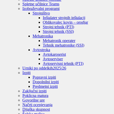
Spletne učilnice Teams
Izobraževalni programi
Strojništvo
Inštalater strojnih inštalacij
Oblikovalec kovin – orodjar
Strojni tehnik (PTI)
Strojni tehnik (SSI)
Mehatronika
Mehatronik operater
Tehnik mehatronike (SSI)
Avtostroka
Avtokaroserist
Avtoserviser
Avtoservisni tehnik (PTI)
Urniki po oddelkih
2025/26
Izpiti
Popravni izpiti
Dopolnilni izpiti
Predmetni izpiti
Zaključni izpiti
Poklicna matura
Govorilne ure
Načrti ocenjevanja
Dijaška skupnost
Šolska malica