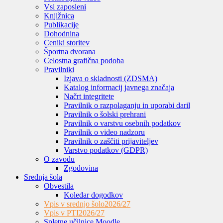
Vsi zaposleni
Knjižnica
Publikacije
Dohodnina
Ceniki storitev
Športna dvorana
Celostna grafična podoba
Pravilniki
Izjava o skladnosti (ZDSMA)
Katalog informacij javnega značaja
Načrt integritete
Pravilnik o razpolaganju in uporabi daril
Pravilnik o šolski prehrani
Pravilnik o varstvu osebnih podatkov
Pravilnik o video nadzoru
Pravilnik o zaščiti prijaviteljev
Varstvo podatkov (GDPR)
O zavodu
Zgodovina
Srednja šola
Obvestila
Koledar dogodkov
Vpis v srednjo šolo
2026/27
Vpis v PTI
2026/27
Spletne učilnice Moodle