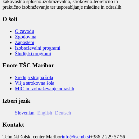
kakovostno splošno-izobraževalno, strokovno-teoretično in
praktično izobraževanje ter usposabljanje mladine in odraslih.
O šoli
O zavodu
Zgodovina
Zaposleni
Izobraževalni programi
Študijski programi
Enote TŠC Maribor
Srednja strojna šola
Višja strokovna šola
MIC in izobraževanje odraslih
Izberi jezik
Slovenian
English
Deutsch
Kontakt
Tehniški šolski center Maribor
info@tscmb.si
+386 2 229 57 56