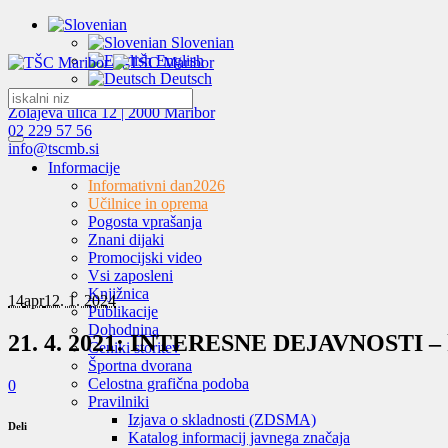
Slovenian
English
Deutsch
Zolajeva ulica 12 | 2000 Maribor
02 229 57 56
info@tscmb.si
Informacije
Informativni dan
2026
Učilnice in oprema
Pogosta vprašanja
Znani dijaki
Promocijski video
Vsi zaposleni
Knjižnica
14
apr
12. 1. 2024
Publikacije
Dohodnina
21. 4. 2021: INTERESNE DEJAVNOSTI – knjiž
Ceniki storitev
Športna dvorana
Celostna grafična podoba
0
Pravilniki
Izjava o skladnosti (ZDSMA)
Deli
Katalog informacij javnega značaja