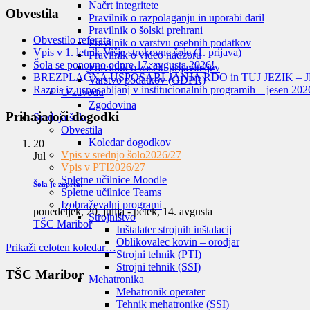
Načrt integritete
Obvestila
Pravilnik o razpolaganju in uporabi daril
Pravilnik o šolski prehrani
Obvestilo referata
Pravilnik o varstvu osebnih podatkov
Vpis v 1. letnik Višje strokovne šole (1. prijava)
Pravilnik o video nadzoru
Šola se ponovno odpre 17. avgusta 2026!
Pravilnik o zaščiti prijaviteljev
BREZPLAČNA USPOSABLJANJA RDO in TUJ JEZIK – J
Varstvo podatkov (GDPR)
Razpis iz usposabljanj v institucionalnih programih – jesen 202
O zavodu
Zgodovina
Prihajajoči dogodki
Srednja šola
Obvestila
Koledar dogodkov
20
Vpis v srednjo šolo
2026/27
Jul
Vpis v PTI
2026/27
Spletne učilnice Moodle
Šola je zaprta!
Spletne učilnice Teams
Izobraževalni programi
ponedeljek, 20. julija
-
petek, 14. avgusta
Strojništvo
TŠC Maribor
Inštalater strojnih inštalacij
Oblikovalec kovin – orodjar
Prikaži celoten koledar…
Strojni tehnik (PTI)
Strojni tehnik (SSI)
TŠC Maribor
Mehatronika
Mehatronik operater
Tehnik mehatronike (SSI)