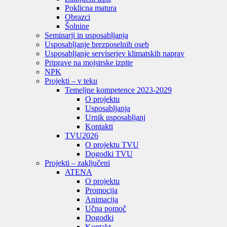
Poklicna matura
Obrazci
Šolnine
Seminarji in usposabljanja
Usposabljanje brezposelnih oseb
Usposabljanje serviserjev klimatskih naprav
Priprave na mojstrske izpite
NPK
Projekti – v teku
Temeljne kompetence 2023-2029
O projektu
Usposabljanja
Urnik usposabljanj
Kontakti
TVU
2026
O projektu TVU
Dogodki TVU
Projekti – zaključeni
ATENA
O projektu
Promocija
Animacija
Učna pomoč
Dogodki
Kontakt