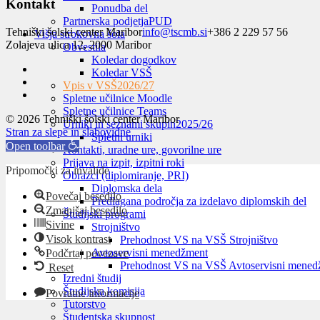
Kontakt
Ponudba del
Partnerska podjetja
PUD
Tehniški šolski center Maribor
info@tscmb.si
+386 2 229 57 56
Višja strokovna šola
Zolajeva ulica 12, 2000 Maribor
Obvestila
Koledar dogodkov
Koledar VSŠ
Vpis v VSŠ
2026/27
Spletne učilnice Moodle
Spletne učilnice Teams
© 2026 Tehniški šolski center Maribor
Urniki in seznami skupin
2025/26
Stran za slepe in slabovidne
Spletni urniki
Open toolbar
Kontakti, uradne ure, govorilne ure
Prijava na izpit, izpitni roki
Pripomočki za invalide
Obrazci (diplomiranje, PRI)
Diplomska dela
Povečaj besedilo
Predlagana področja za izdelavo diplomskih del
Zmanjšaj besedilo
Študijski programi
Sivine
Strojništvo
Visok kontrast
Prehodnost VS na VSŠ Strojništvo
Avtoservisni menedžment
Podčrtaj povezave
Prehodnost VS na VSŠ Avtoservisni mened
Reset
Izredni študij
Študijska komisija
Povratne informacije
Tutorstvo
Študentska skupnost