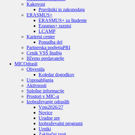
Kakovost
Pravilniki in zakonodaja
ERASMUS+
ERASMUS+ za študente
Erasmus+ razpisi
LCAMP
Karierni center
Ponudba del
Partnerska podjetja
PRI
Cenik VSŠ študija
Iščemo predavatelje
MIC
Odrasli
Obvestila
Koledar dogodkov
Usposabljanja
Aktivnosti
Splošne informacije
Prostori v MIC-u
Izobraževanje odraslih
Vpis
2026/27
Novice
Uradne ure
Izobraževalni programi
Urniki
Zaključni izpit