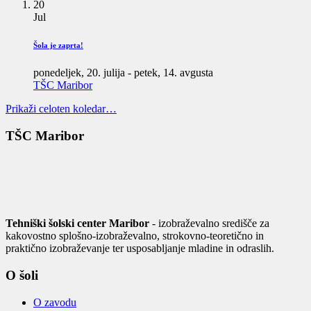
20
Jul
Šola je zaprta!
ponedeljek, 20. julija
-
petek, 14. avgusta
TŠC Maribor
Prikaži celoten koledar…
TŠC Maribor
Tehniški šolski center Maribor
- izobraževalno središče za
kakovostno splošno-izobraževalno, strokovno-teoretično in
praktično izobraževanje ter usposabljanje mladine in odraslih.
O šoli
O zavodu