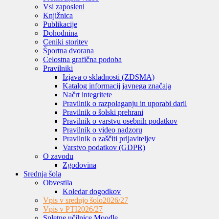
Vsi zaposleni
Knjižnica
Publikacije
Dohodnina
Ceniki storitev
Športna dvorana
Celostna grafična podoba
Pravilniki
Izjava o skladnosti (ZDSMA)
Katalog informacij javnega značaja
Načrt integritete
Pravilnik o razpolaganju in uporabi daril
Pravilnik o šolski prehrani
Pravilnik o varstvu osebnih podatkov
Pravilnik o video nadzoru
Pravilnik o zaščiti prijaviteljev
Varstvo podatkov (GDPR)
O zavodu
Zgodovina
Srednja šola
Obvestila
Koledar dogodkov
Vpis v srednjo šolo
2026/27
Vpis v PTI
2026/27
Spletne učilnice Moodle