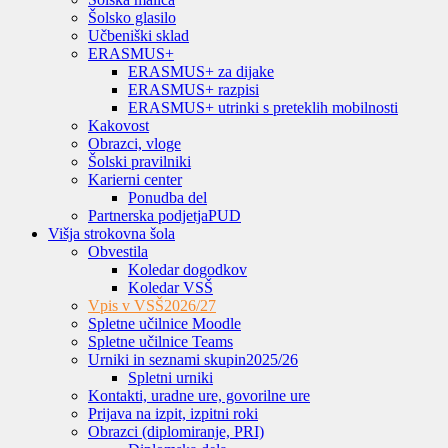
Šolsko glasilo
Učbeniški sklad
ERASMUS+
ERASMUS+ za dijake
ERASMUS+ razpisi
ERASMUS+ utrinki s preteklih mobilnosti
Kakovost
Obrazci, vloge
Šolski pravilniki
Karierni center
Ponudba del
Partnerska podjetja
PUD
Višja strokovna šola
Obvestila
Koledar dogodkov
Koledar VSŠ
Vpis v VSŠ
2026/27
Spletne učilnice Moodle
Spletne učilnice Teams
Urniki in seznami skupin
2025/26
Spletni urniki
Kontakti, uradne ure, govorilne ure
Prijava na izpit, izpitni roki
Obrazci (diplomiranje, PRI)