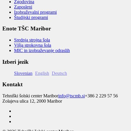
Zgodovina
Zaposleni
Izobraževalni programi
Študijski programi
Enote TŠC Maribor
Srednja strojna šola
Višja strokovna šola
MIC in izobraževanje odraslih
Izberi jezik
Slovenian
English
Deutsch
Kontakt
Tehniški šolski center Maribor
info@tscmb.si
+386 2 229 57 56
Zolajeva ulica 12, 2000 Maribor