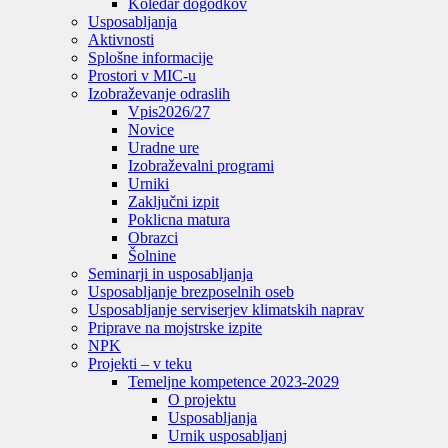
Koledar dogodkov
Usposabljanja
Aktivnosti
Splošne informacije
Prostori v MIC-u
Izobraževanje odraslih
Vpis
2026/27
Novice
Uradne ure
Izobraževalni programi
Urniki
Zaključni izpit
Poklicna matura
Obrazci
Šolnine
Seminarji in usposabljanja
Usposabljanje brezposelnih oseb
Usposabljanje serviserjev klimatskih naprav
Priprave na mojstrske izpite
NPK
Projekti – v teku
Temeljne kompetence 2023-2029
O projektu
Usposabljanja
Urnik usposabljanj