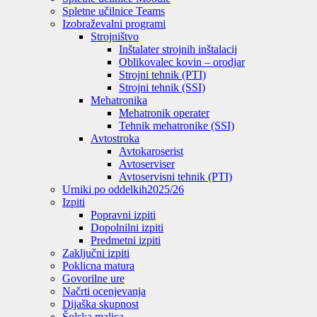
Spletne učilnice Teams
Izobraževalni programi
Strojništvo
Inštalater strojnih inštalacij
Oblikovalec kovin – orodjar
Strojni tehnik (PTI)
Strojni tehnik (SSI)
Mehatronika
Mehatronik operater
Tehnik mehatronike (SSI)
Avtostroka
Avtokaroserist
Avtoserviser
Avtoservisni tehnik (PTI)
Urniki po oddelkih
2025/26
Izpiti
Popravni izpiti
Dopolnilni izpiti
Predmetni izpiti
Zaključni izpiti
Poklicna matura
Govorilne ure
Načrti ocenjevanja
Dijaška skupnost
Šolska malica