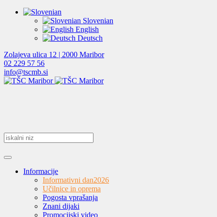
Slovenian
English
Deutsch
Zolajeva ulica 12 | 2000 Maribor
02 229 57 56
info@tscmb.si
Informacije
Informativni dan
2026
Učilnice in oprema
Pogosta vprašanja
Znani dijaki
Promocijski video