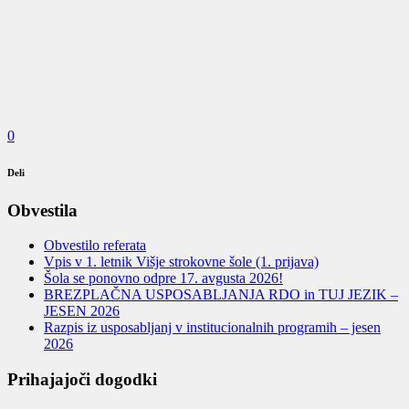
0
Deli
Obvestila
Obvestilo referata
Vpis v 1. letnik Višje strokovne šole (1. prijava)
Šola se ponovno odpre 17. avgusta 2026!
BREZPLAČNA USPOSABLJANJA RDO in TUJ JEZIK –
JESEN 2026
Razpis iz usposabljanj v institucionalnih programih – jesen
2026
Prihajajoči dogodki