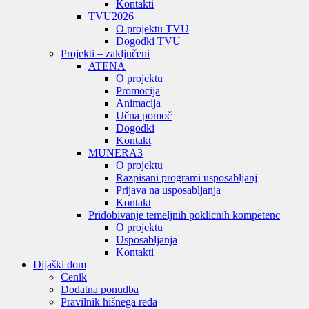
Kontakti
TVU
2026
O projektu TVU
Dogodki TVU
Projekti – zaključeni
ATENA
O projektu
Promocija
Animacija
Učna pomoč
Dogodki
Kontakt
MUNERA3
O projektu
Razpisani programi usposabljanj
Prijava na usposabljanja
Kontakt
Pridobivanje temeljnih poklicnih kompetenc
O projektu
Usposabljanja
Kontakti
Dijaški dom
Cenik
Dodatna ponudba
Pravilnik hišnega reda