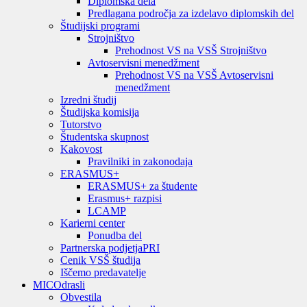
Diplomska dela
Predlagana področja za izdelavo diplomskih del
Študijski programi
Strojništvo
Prehodnost VS na VSŠ Strojništvo
Avtoservisni menedžment
Prehodnost VS na VSŠ Avtoservisni
menedžment
Izredni študij
Študijska komisija
Tutorstvo
Študentska skupnost
Kakovost
Pravilniki in zakonodaja
ERASMUS+
ERASMUS+ za študente
Erasmus+ razpisi
LCAMP
Karierni center
Ponudba del
Partnerska podjetja
PRI
Cenik VSŠ študija
Iščemo predavatelje
MIC
Odrasli
Obvestila