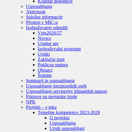
Koledar dogodkov
Usposabljanja
Aktivnosti
Splošne informacije
Prostori v MIC-u
Izobraževanje odraslih
Vpis
2026/27
Novice
Uradne ure
Izobraževalni programi
Urniki
Zaključni izpit
Poklicna matura
Obrazci
Šolnine
Seminarji in usposabljanja
Usposabljanje brezposelnih oseb
Usposabljanje serviserjev klimatskih naprav
Priprave na mojstrske izpite
NPK
Projekti – v teku
Temeljne kompetence 2023-2029
O projektu
Usposabljanja
Urnik usposabljanj