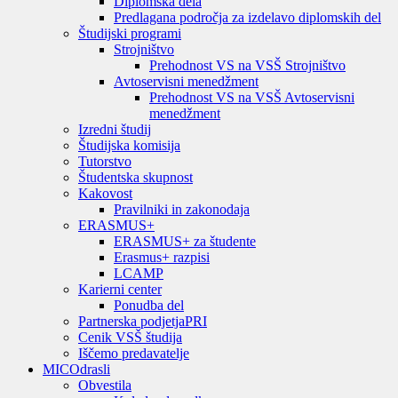
Diplomska dela
Predlagana področja za izdelavo diplomskih del
Študijski programi
Strojništvo
Prehodnost VS na VSŠ Strojništvo
Avtoservisni menedžment
Prehodnost VS na VSŠ Avtoservisni
menedžment
Izredni študij
Študijska komisija
Tutorstvo
Študentska skupnost
Kakovost
Pravilniki in zakonodaja
ERASMUS+
ERASMUS+ za študente
Erasmus+ razpisi
LCAMP
Karierni center
Ponudba del
Partnerska podjetja
PRI
Cenik VSŠ študija
Iščemo predavatelje
MIC
Odrasli
Obvestila