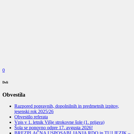
0
Deli
Obvestila
Razpored popravnih, dopolnilnih in predmetnih izpitov,
jesenski rok 2025/26
Obvestilo referata
Vpis v 1. letnik Višje strokovne šole (1. prijava)
Šola se ponovno odpre 17. avgusta 2026!
BREZPLAČNA USPOSABLJANJA RDO in TUJ JEZIK –