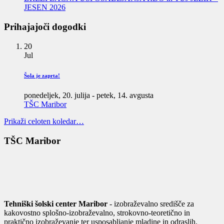
JESEN 2026
Prihajajoči dogodki
20
Jul
Šola je zaprta!
ponedeljek, 20. julija
-
petek, 14. avgusta
TŠC Maribor
Prikaži celoten koledar…
TŠC Maribor
Tehniški šolski center Maribor
- izobraževalno središče za
kakovostno splošno-izobraževalno, strokovno-teoretično in
praktično izobraževanje ter usposabljanje mladine in odraslih.