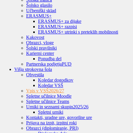
Šolsko glasilo
Učbeniški sklad
ERASMUS+
ERASMUS+ za dijake
ERASMUS+ razpisi
ERASMUS+ utrinki s preteklih mobilnosti
Kakovost
Obrazci, vloge
Šolski pravilniki
Karierni center
Ponudba del
Partnerska podjetja
PUD
Višja strokovna šola
Obvestila
Koledar dogodkov
Koledar VSŠ
Vpis v VSŠ
2026/27
Spletne učilnice Moodle
Spletne učilnice Teams
Urniki in seznami skupin
2025/26
Spletni urniki
Kontakti, uradne ure, govorilne ure
Prijava na izpit, izpitni roki
Obrazci (diplomiranje, PRI)