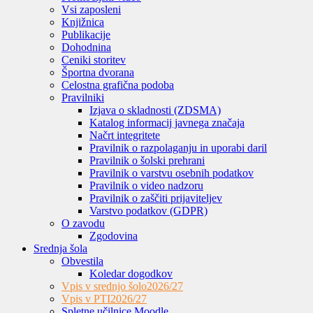
Vsi zaposleni
Knjižnica
Publikacije
Dohodnina
Ceniki storitev
Športna dvorana
Celostna grafična podoba
Pravilniki
Izjava o skladnosti (ZDSMA)
Katalog informacij javnega značaja
Načrt integritete
Pravilnik o razpolaganju in uporabi daril
Pravilnik o šolski prehrani
Pravilnik o varstvu osebnih podatkov
Pravilnik o video nadzoru
Pravilnik o zaščiti prijaviteljev
Varstvo podatkov (GDPR)
O zavodu
Zgodovina
Srednja šola
Obvestila
Koledar dogodkov
Vpis v srednjo šolo
2026/27
Vpis v PTI
2026/27
Spletne učilnice Moodle