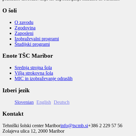
O šoli
O zavodu
Zgodovina
Zaposleni
Izobraževalni programi
Študijski programi
Enote TŠC Maribor
Srednja strojna šola
Višja strokovna šola
MIC in izobraževanje odraslih
Izberi jezik
Slovenian
English
Deutsch
Kontakt
Tehniški šolski center Maribor
info@tscmb.si
+386 2 229 57 56
Zolajeva ulica 12, 2000 Maribor