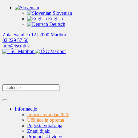
Slovenian
English
Deutsch
Zolajeva ulica 12 | 2000 Maribor
02 229 57 56
info@tscmb.si
Informacije
Informativni dan
2026
Učilnice in oprema
Pogosta vprašanja
Znani dijaki
Promocijski video