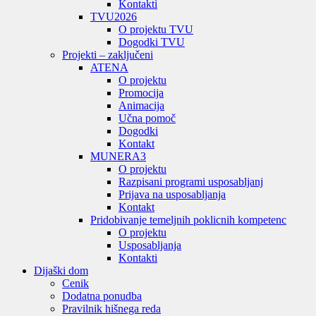
Kontakti
TVU
2026
O projektu TVU
Dogodki TVU
Projekti – zaključeni
ATENA
O projektu
Promocija
Animacija
Učna pomoč
Dogodki
Kontakt
MUNERA3
O projektu
Razpisani programi usposabljanj
Prijava na usposabljanja
Kontakt
Pridobivanje temeljnih poklicnih kompetenc
O projektu
Usposabljanja
Kontakti
Dijaški dom
Cenik
Dodatna ponudba
Pravilnik hišnega reda