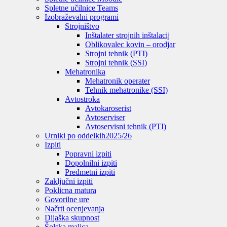
Spletne učilnice Teams
Izobraževalni programi
Strojništvo
Inštalater strojnih inštalacij
Oblikovalec kovin – orodjar
Strojni tehnik (PTI)
Strojni tehnik (SSI)
Mehatronika
Mehatronik operater
Tehnik mehatronike (SSI)
Avtostroka
Avtokaroserist
Avtoserviser
Avtoservisni tehnik (PTI)
Urniki po oddelkih
2025/26
Izpiti
Popravni izpiti
Dopolnilni izpiti
Predmetni izpiti
Zaključni izpiti
Poklicna matura
Govorilne ure
Načrti ocenjevanja
Dijaška skupnost
Šolska malica