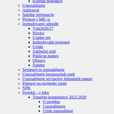
Koledar dogodkov
Usposabljanja
Aktivnosti
Splošne informacije
Prostori v MIC-u
Izobraževanje odraslih
Vpis
2026/27
Novice
Uradne ure
Izobraževalni programi
Urniki
Zaključni izpit
Poklicna matura
Obrazci
Šolnine
Seminarji in usposabljanja
Usposabljanje brezposelnih oseb
Usposabljanje serviserjev klimatskih naprav
Priprave na mojstrske izpite
NPK
Projekti – v teku
Temeljne kompetence 2023-2029
O projektu
Usposabljanja
Urnik usposabljanj