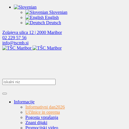
Slovenian
English
Deutsch
Zolajeva ulica 12 | 2000 Maribor
02 229 57 56
info@tscmb.si
Informacije
Informativni dan
2026
Učilnice in oprema
Pogosta vprašanja
Znani dijaki
Promocijski video