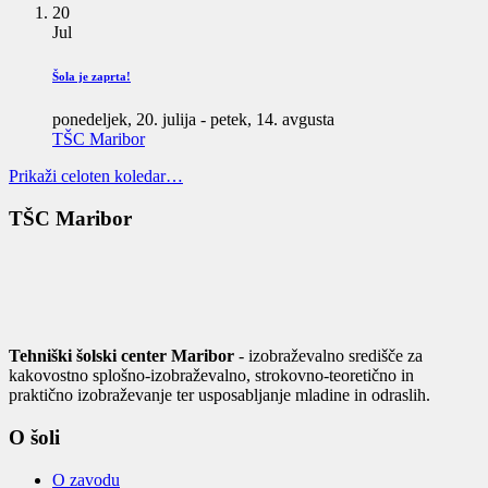
20
Jul
Šola je zaprta!
ponedeljek, 20. julija
-
petek, 14. avgusta
TŠC Maribor
Prikaži celoten koledar…
TŠC Maribor
Tehniški šolski center Maribor
- izobraževalno središče za
kakovostno splošno-izobraževalno, strokovno-teoretično in
praktično izobraževanje ter usposabljanje mladine in odraslih.
O šoli
O zavodu