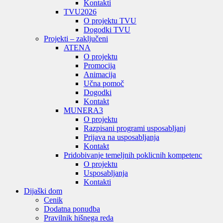
Kontakti
TVU
2026
O projektu TVU
Dogodki TVU
Projekti – zaključeni
ATENA
O projektu
Promocija
Animacija
Učna pomoč
Dogodki
Kontakt
MUNERA3
O projektu
Razpisani programi usposabljanj
Prijava na usposabljanja
Kontakt
Pridobivanje temeljnih poklicnih kompetenc
O projektu
Usposabljanja
Kontakti
Dijaški dom
Cenik
Dodatna ponudba
Pravilnik hišnega reda