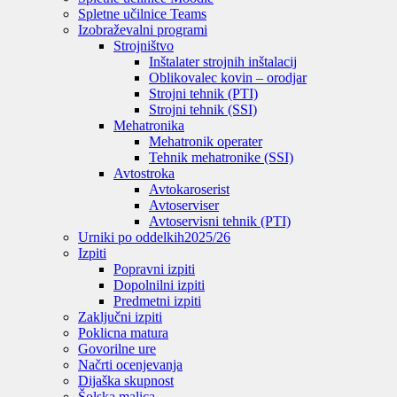
Spletne učilnice Teams
Izobraževalni programi
Strojništvo
Inštalater strojnih inštalacij
Oblikovalec kovin – orodjar
Strojni tehnik (PTI)
Strojni tehnik (SSI)
Mehatronika
Mehatronik operater
Tehnik mehatronike (SSI)
Avtostroka
Avtokaroserist
Avtoserviser
Avtoservisni tehnik (PTI)
Urniki po oddelkih
2025/26
Izpiti
Popravni izpiti
Dopolnilni izpiti
Predmetni izpiti
Zaključni izpiti
Poklicna matura
Govorilne ure
Načrti ocenjevanja
Dijaška skupnost
Šolska malica