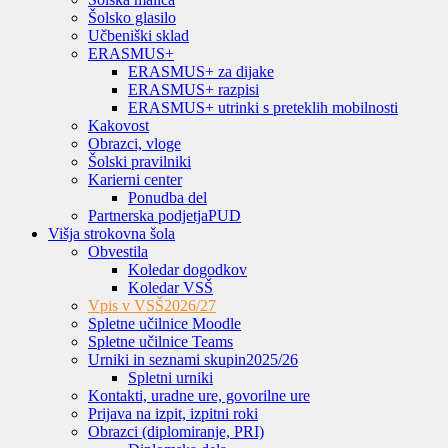
Šolsko glasilo
Učbeniški sklad
ERASMUS+
ERASMUS+ za dijake
ERASMUS+ razpisi
ERASMUS+ utrinki s preteklih mobilnosti
Kakovost
Obrazci, vloge
Šolski pravilniki
Karierni center
Ponudba del
Partnerska podjetja
PUD
Višja strokovna šola
Obvestila
Koledar dogodkov
Koledar VSŠ
Vpis v VSŠ
2026/27
Spletne učilnice Moodle
Spletne učilnice Teams
Urniki in seznami skupin
2025/26
Spletni urniki
Kontakti, uradne ure, govorilne ure
Prijava na izpit, izpitni roki
Obrazci (diplomiranje, PRI)