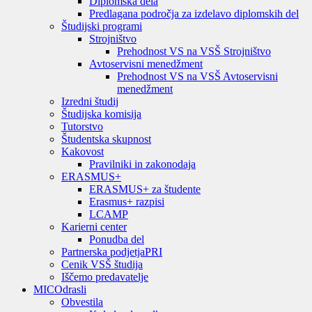
Diplomska dela
Predlagana področja za izdelavo diplomskih del
Študijski programi
Strojništvo
Prehodnost VS na VSŠ Strojništvo
Avtoservisni menedžment
Prehodnost VS na VSŠ Avtoservisni
menedžment
Izredni študij
Študijska komisija
Tutorstvo
Študentska skupnost
Kakovost
Pravilniki in zakonodaja
ERASMUS+
ERASMUS+ za študente
Erasmus+ razpisi
LCAMP
Karierni center
Ponudba del
Partnerska podjetja
PRI
Cenik VSŠ študija
Iščemo predavatelje
MIC
Odrasli
Obvestila