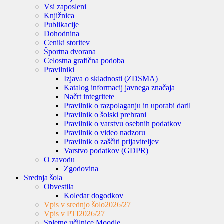
Vsi zaposleni
Knjižnica
Publikacije
Dohodnina
Ceniki storitev
Športna dvorana
Celostna grafična podoba
Pravilniki
Izjava o skladnosti (ZDSMA)
Katalog informacij javnega značaja
Načrt integritete
Pravilnik o razpolaganju in uporabi daril
Pravilnik o šolski prehrani
Pravilnik o varstvu osebnih podatkov
Pravilnik o video nadzoru
Pravilnik o zaščiti prijaviteljev
Varstvo podatkov (GDPR)
O zavodu
Zgodovina
Srednja šola
Obvestila
Koledar dogodkov
Vpis v srednjo šolo
2026/27
Vpis v PTI
2026/27
Spletne učilnice Moodle