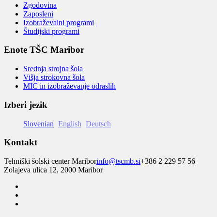
Zgodovina
Zaposleni
Izobraževalni programi
Študijski programi
Enote TŠC Maribor
Srednja strojna šola
Višja strokovna šola
MIC in izobraževanje odraslih
Izberi jezik
Slovenian
English
Deutsch
Kontakt
Tehniški šolski center Maribor
info@tscmb.si
+386 2 229 57 56
Zolajeva ulica 12, 2000 Maribor