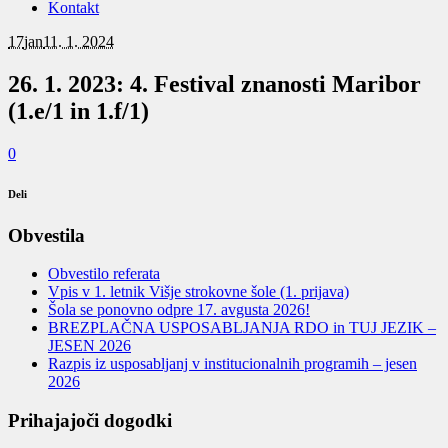
Kontakt
17
jan
11. 1. 2024
26. 1. 2023: 4. Festival znanosti Maribor
(1.e/1 in 1.f/1)
0
Deli
Obvestila
Obvestilo referata
Vpis v 1. letnik Višje strokovne šole (1. prijava)
Šola se ponovno odpre 17. avgusta 2026!
BREZPLAČNA USPOSABLJANJA RDO in TUJ JEZIK –
JESEN 2026
Razpis iz usposabljanj v institucionalnih programih – jesen
2026
Prihajajoči dogodki