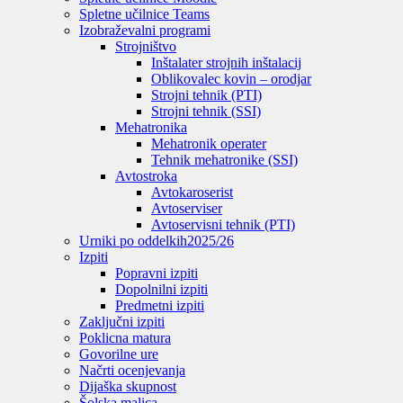
Spletne učilnice Teams
Izobraževalni programi
Strojništvo
Inštalater strojnih inštalacij
Oblikovalec kovin – orodjar
Strojni tehnik (PTI)
Strojni tehnik (SSI)
Mehatronika
Mehatronik operater
Tehnik mehatronike (SSI)
Avtostroka
Avtokaroserist
Avtoserviser
Avtoservisni tehnik (PTI)
Urniki po oddelkih
2025/26
Izpiti
Popravni izpiti
Dopolnilni izpiti
Predmetni izpiti
Zaključni izpiti
Poklicna matura
Govorilne ure
Načrti ocenjevanja
Dijaška skupnost
Šolska malica