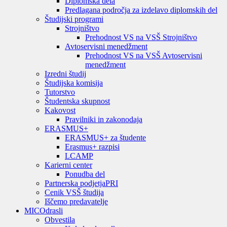
Diplomska dela
Predlagana področja za izdelavo diplomskih del
Študijski programi
Strojništvo
Prehodnost VS na VSŠ Strojništvo
Avtoservisni menedžment
Prehodnost VS na VSŠ Avtoservisni
menedžment
Izredni študij
Študijska komisija
Tutorstvo
Študentska skupnost
Kakovost
Pravilniki in zakonodaja
ERASMUS+
ERASMUS+ za študente
Erasmus+ razpisi
LCAMP
Karierni center
Ponudba del
Partnerska podjetja
PRI
Cenik VSŠ študija
Iščemo predavatelje
MIC
Odrasli
Obvestila