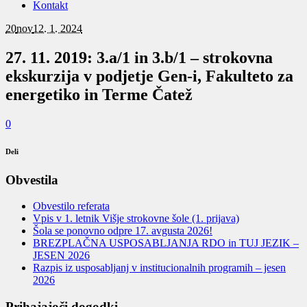
Kontakt
20
nov
12. 1. 2024
27. 11. 2019: 3.a/1 in 3.b/1 – strokovna
ekskurzija v podjetje Gen-i, Fakulteto za
energetiko in Terme Čatež
0
Deli
Obvestila
Obvestilo referata
Vpis v 1. letnik Višje strokovne šole (1. prijava)
Šola se ponovno odpre 17. avgusta 2026!
BREZPLAČNA USPOSABLJANJA RDO in TUJ JEZIK –
JESEN 2026
Razpis iz usposabljanj v institucionalnih programih – jesen
2026
Prihajajoči dogodki