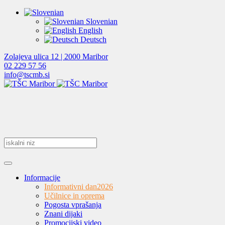
Slovenian
English
Deutsch
Zolajeva ulica 12 | 2000 Maribor
02 229 57 56
info@tscmb.si
Informacije
Informativni dan
2026
Učilnice in oprema
Pogosta vprašanja
Znani dijaki
Promocijski video