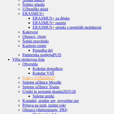
Šolsko glasilo
Učbeniški sklad
ERASMUS+
ERASMUS+ za dijake
ERASMUS+ razpisi
ERASMUS+ utrinki s preteklih mobilnosti
Kakovost
Obrazci, vloge
Šolski pravilniki
Karierni center
Ponudba del
Partnerska podjetja
PUD
Višja strokovna šola
Obvestila
Koledar dogodkov
Koledar VSŠ
Vpis v VSŠ
2026/27
Spletne učilnice Moodle
Spletne učilnice Teams
Urniki in seznami skupin
2025/26
Spletni urniki
Kontakti, uradne ure, govorilne ure
Prijava na izpit, izpitni roki
Obrazci (diplomiranje, PRI)