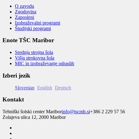
O zavodu
Zgodovina
Zaposleni
Izobraževalni programi
Študijski programi
Enote TŠC Maribor
Srednja strojna šola
Višja strokovna šola
MIC in izobraževanje odraslih
Izberi jezik
Slovenian
English
Deutsch
Kontakt
Tehniški šolski center Maribor
info@tscmb.si
+386 2 229 57 56
Zolajeva ulica 12, 2000 Maribor