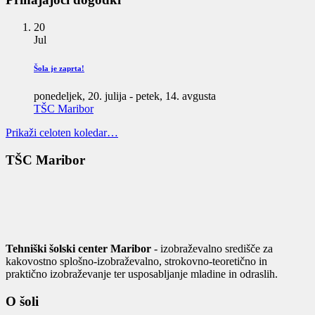
20
Jul
Šola je zaprta!
ponedeljek, 20. julija
-
petek, 14. avgusta
TŠC Maribor
Prikaži celoten koledar…
TŠC Maribor
Tehniški šolski center Maribor
- izobraževalno središče za
kakovostno splošno-izobraževalno, strokovno-teoretično in
praktično izobraževanje ter usposabljanje mladine in odraslih.
O šoli