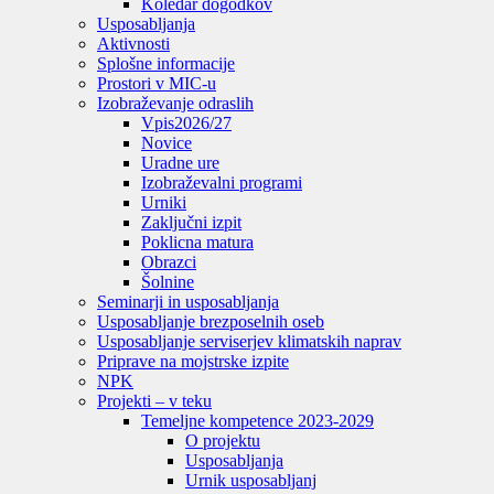
Koledar dogodkov
Usposabljanja
Aktivnosti
Splošne informacije
Prostori v MIC-u
Izobraževanje odraslih
Vpis
2026/27
Novice
Uradne ure
Izobraževalni programi
Urniki
Zaključni izpit
Poklicna matura
Obrazci
Šolnine
Seminarji in usposabljanja
Usposabljanje brezposelnih oseb
Usposabljanje serviserjev klimatskih naprav
Priprave na mojstrske izpite
NPK
Projekti – v teku
Temeljne kompetence 2023-2029
O projektu
Usposabljanja
Urnik usposabljanj