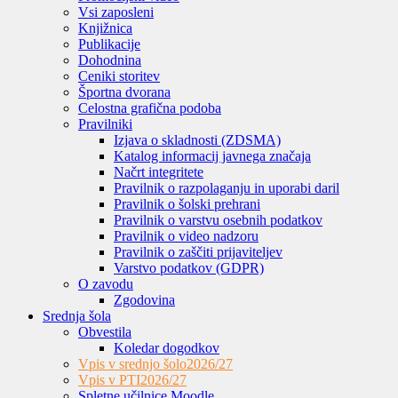
Vsi zaposleni
Knjižnica
Publikacije
Dohodnina
Ceniki storitev
Športna dvorana
Celostna grafična podoba
Pravilniki
Izjava o skladnosti (ZDSMA)
Katalog informacij javnega značaja
Načrt integritete
Pravilnik o razpolaganju in uporabi daril
Pravilnik o šolski prehrani
Pravilnik o varstvu osebnih podatkov
Pravilnik o video nadzoru
Pravilnik o zaščiti prijaviteljev
Varstvo podatkov (GDPR)
O zavodu
Zgodovina
Srednja šola
Obvestila
Koledar dogodkov
Vpis v srednjo šolo
2026/27
Vpis v PTI
2026/27
Spletne učilnice Moodle