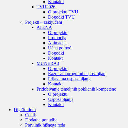
Kontakti
TVU
2026
O projektu TVU
Dogodki TVU
Projekti – zaključeni
ATENA
O projektu
Promocija
Animacija
Učna pomoč
Dogodki
Kontakt
MUNERA3
O projektu
Razpisani programi usposabljanj
Prijava na usposabljanja
Kontakt
Pridobivanje temeljnih poklicnih kompetenc
O projektu
Usposabljanja
Kontakti
Dijaški dom
Cenik
Dodatna ponudba
Pravilnik hišnega reda