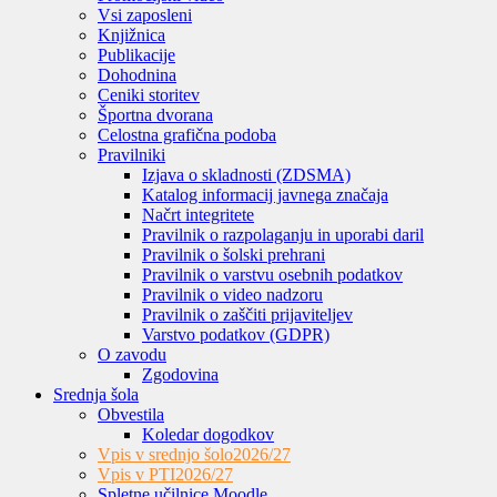
Vsi zaposleni
Knjižnica
Publikacije
Dohodnina
Ceniki storitev
Športna dvorana
Celostna grafična podoba
Pravilniki
Izjava o skladnosti (ZDSMA)
Katalog informacij javnega značaja
Načrt integritete
Pravilnik o razpolaganju in uporabi daril
Pravilnik o šolski prehrani
Pravilnik o varstvu osebnih podatkov
Pravilnik o video nadzoru
Pravilnik o zaščiti prijaviteljev
Varstvo podatkov (GDPR)
O zavodu
Zgodovina
Srednja šola
Obvestila
Koledar dogodkov
Vpis v srednjo šolo
2026/27
Vpis v PTI
2026/27
Spletne učilnice Moodle