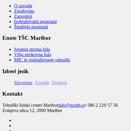
O zavodu
Zgodovina
Zaposleni
Izobraževalni programi
Študijski programi
Enote TŠC Maribor
Srednja strojna šola
Višja strokovna šola
MIC in izobraževanje odraslih
Izberi jezik
Slovenian
English
Deutsch
Kontakt
Tehniški šolski center Maribor
info@tscmb.si
+386 2 229 57 56
Zolajeva ulica 12, 2000 Maribor