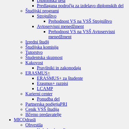
Diplomska dela
Predlagana področja za izdelavo diplomskih del
Študijski programi
Strojništvo
Prehodnost VS na VSŠ Strojništvo
Avtoservisni menedžment
Prehodnost VS na VSŠ Avtoservisni
menedžment
Izredni študij
Študijska komisija
Tutorstvo
Študentska skupnost
Kakovost
Pravilniki in zakonodaja
ERASMUS+
ERASMUS+ za študente
Erasmus+ razpisi
LCAMP
Karierni center
Ponudba del
Partnerska podjetja
PRI
Cenik VSŠ študija
Iščemo predavatelje
MIC
Odrasli
Obvestila