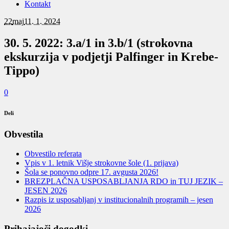
Kontakt
22
maj
11. 1. 2024
30. 5. 2022: 3.a/1 in 3.b/1 (strokovna
ekskurzija v podjetji Palfinger in Krebe-
Tippo)
0
Deli
Obvestila
Obvestilo referata
Vpis v 1. letnik Višje strokovne šole (1. prijava)
Šola se ponovno odpre 17. avgusta 2026!
BREZPLAČNA USPOSABLJANJA RDO in TUJ JEZIK –
JESEN 2026
Razpis iz usposabljanj v institucionalnih programih – jesen
2026
Prihajajoči dogodki