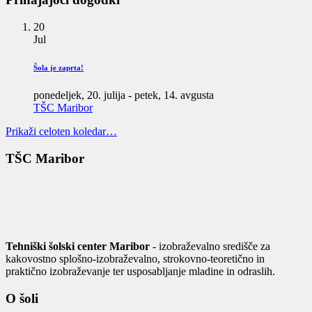
20
Jul
Šola je zaprta!
ponedeljek, 20. julija
-
petek, 14. avgusta
TŠC Maribor
Prikaži celoten koledar…
TŠC Maribor
Tehniški šolski center Maribor
- izobraževalno središče za
kakovostno splošno-izobraževalno, strokovno-teoretično in
praktično izobraževanje ter usposabljanje mladine in odraslih.
O šoli