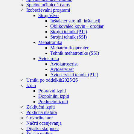
Spletne učilnice Teams
Izobraževalni programi
Strojništvo
Inštalater strojnih inštalacij
Oblikovalec kovin – orodjar
Strojni tehnik (PTI)
Strojni tehnik (SSI)
Mehatronika
Mehatronik operater
Tehnik mehatronike (SSI)
Avtostroka
Avtokaroserist
Avtoserviser
Avtoservisni tehnik (PTI)
Urniki po oddelkih
2025/26
Izpiti
Popravni izpiti
Dopolnilni izpiti
Predmetni izpiti
Zaključni izpiti
Poklicna matura
Govorilne ure
Načrti ocenjevanja
Dijaška skupnost
Šolska malica