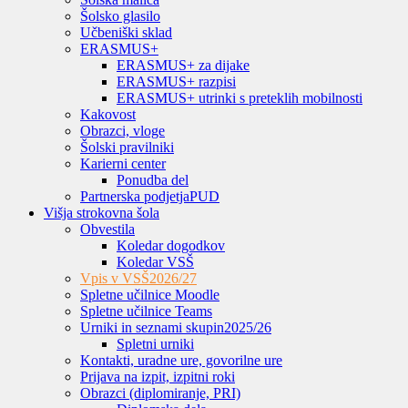
Šolsko glasilo
Učbeniški sklad
ERASMUS+
ERASMUS+ za dijake
ERASMUS+ razpisi
ERASMUS+ utrinki s preteklih mobilnosti
Kakovost
Obrazci, vloge
Šolski pravilniki
Karierni center
Ponudba del
Partnerska podjetja
PUD
Višja strokovna šola
Obvestila
Koledar dogodkov
Koledar VSŠ
Vpis v VSŠ
2026/27
Spletne učilnice Moodle
Spletne učilnice Teams
Urniki in seznami skupin
2025/26
Spletni urniki
Kontakti, uradne ure, govorilne ure
Prijava na izpit, izpitni roki
Obrazci (diplomiranje, PRI)