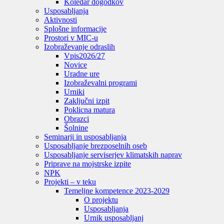
Koledar dogodkov
Usposabljanja
Aktivnosti
Splošne informacije
Prostori v MIC-u
Izobraževanje odraslih
Vpis
2026/27
Novice
Uradne ure
Izobraževalni programi
Urniki
Zaključni izpit
Poklicna matura
Obrazci
Šolnine
Seminarji in usposabljanja
Usposabljanje brezposelnih oseb
Usposabljanje serviserjev klimatskih naprav
Priprave na mojstrske izpite
NPK
Projekti – v teku
Temeljne kompetence 2023-2029
O projektu
Usposabljanja
Urnik usposabljanj