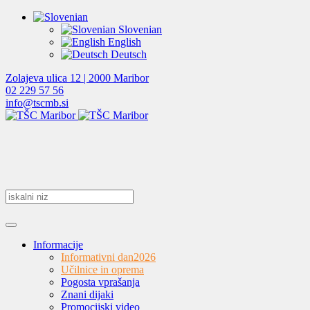
Slovenian
English
Deutsch
Zolajeva ulica 12 | 2000 Maribor
02 229 57 56
info@tscmb.si
Informacije
Informativni dan
2026
Učilnice in oprema
Pogosta vprašanja
Znani dijaki
Promocijski video