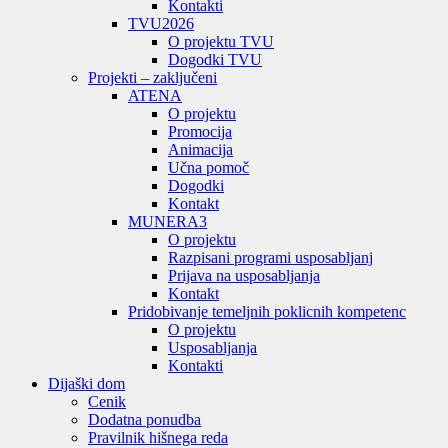
Kontakti
TVU
2026
O projektu TVU
Dogodki TVU
Projekti – zaključeni
ATENA
O projektu
Promocija
Animacija
Učna pomoč
Dogodki
Kontakt
MUNERA3
O projektu
Razpisani programi usposabljanj
Prijava na usposabljanja
Kontakt
Pridobivanje temeljnih poklicnih kompetenc
O projektu
Usposabljanja
Kontakti
Dijaški dom
Cenik
Dodatna ponudba
Pravilnik hišnega reda