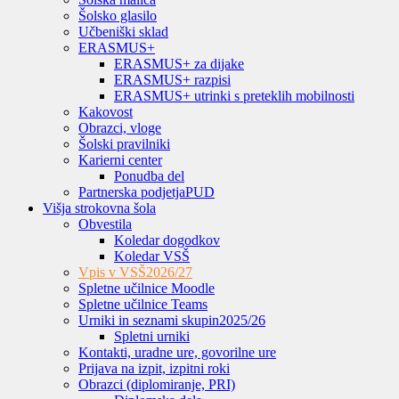
Šolsko glasilo
Učbeniški sklad
ERASMUS+
ERASMUS+ za dijake
ERASMUS+ razpisi
ERASMUS+ utrinki s preteklih mobilnosti
Kakovost
Obrazci, vloge
Šolski pravilniki
Karierni center
Ponudba del
Partnerska podjetja
PUD
Višja strokovna šola
Obvestila
Koledar dogodkov
Koledar VSŠ
Vpis v VSŠ
2026/27
Spletne učilnice Moodle
Spletne učilnice Teams
Urniki in seznami skupin
2025/26
Spletni urniki
Kontakti, uradne ure, govorilne ure
Prijava na izpit, izpitni roki
Obrazci (diplomiranje, PRI)