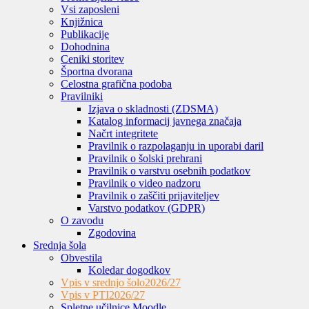
Vsi zaposleni
Knjižnica
Publikacije
Dohodnina
Ceniki storitev
Športna dvorana
Celostna grafična podoba
Pravilniki
Izjava o skladnosti (ZDSMA)
Katalog informacij javnega značaja
Načrt integritete
Pravilnik o razpolaganju in uporabi daril
Pravilnik o šolski prehrani
Pravilnik o varstvu osebnih podatkov
Pravilnik o video nadzoru
Pravilnik o zaščiti prijaviteljev
Varstvo podatkov (GDPR)
O zavodu
Zgodovina
Srednja šola
Obvestila
Koledar dogodkov
Vpis v srednjo šolo
2026/27
Vpis v PTI
2026/27
Spletne učilnice Moodle