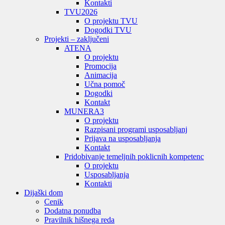
Kontakti
TVU
2026
O projektu TVU
Dogodki TVU
Projekti – zaključeni
ATENA
O projektu
Promocija
Animacija
Učna pomoč
Dogodki
Kontakt
MUNERA3
O projektu
Razpisani programi usposabljanj
Prijava na usposabljanja
Kontakt
Pridobivanje temeljnih poklicnih kompetenc
O projektu
Usposabljanja
Kontakti
Dijaški dom
Cenik
Dodatna ponudba
Pravilnik hišnega reda