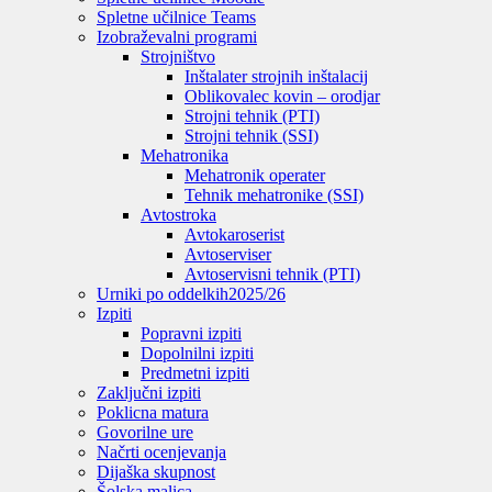
Spletne učilnice Teams
Izobraževalni programi
Strojništvo
Inštalater strojnih inštalacij
Oblikovalec kovin – orodjar
Strojni tehnik (PTI)
Strojni tehnik (SSI)
Mehatronika
Mehatronik operater
Tehnik mehatronike (SSI)
Avtostroka
Avtokaroserist
Avtoserviser
Avtoservisni tehnik (PTI)
Urniki po oddelkih
2025/26
Izpiti
Popravni izpiti
Dopolnilni izpiti
Predmetni izpiti
Zaključni izpiti
Poklicna matura
Govorilne ure
Načrti ocenjevanja
Dijaška skupnost
Šolska malica