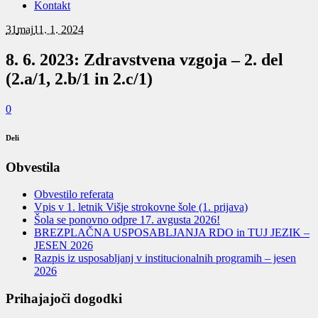
Kontakt
31
maj
11. 1. 2024
8. 6. 2023: Zdravstvena vzgoja – 2. del
(2.a/1, 2.b/1 in 2.c/1)
0
Deli
Obvestila
Obvestilo referata
Vpis v 1. letnik Višje strokovne šole (1. prijava)
Šola se ponovno odpre 17. avgusta 2026!
BREZPLAČNA USPOSABLJANJA RDO in TUJ JEZIK –
JESEN 2026
Razpis iz usposabljanj v institucionalnih programih – jesen
2026
Prihajajoči dogodki