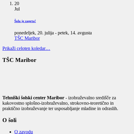
20
Jul
Šola je zaprta!
ponedeljek, 20. julija
-
petek, 14. avgusta
TŠC Maribor
Prikaži celoten koledar…
TŠC Maribor
Tehniški šolski center Maribor
- izobraževalno središče za
kakovostno splošno-izobraževalno, strokovno-teoretično in
praktično izobraževanje ter usposabljanje mladine in odraslih.
O šoli
O zavodu