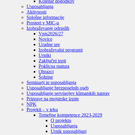
Koledar dogodkov
Usposabljanja
Aktivnosti
Splošne informacije
Prostori v MIC-u
Izobraževanje odraslih
Vpis
2026/27
Novice
Uradne ure
Izobraževalni programi
Urniki
Zaključni izpit
Poklicna matura
Obrazci
Šolnine
Seminarji in usposabljanja
Usposabljanje brezposelnih oseb
Usposabljanje serviserjev klimatskih naprav
Priprave na mojstrske izpite
NPK
Projekti – v teku
Temeljne kompetence 2023-2029
O projektu
Usposabljanja
Urnik usposabljanj