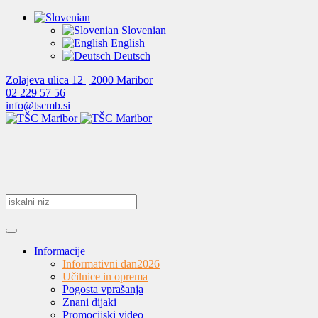
Slovenian
English
Deutsch
Zolajeva ulica 12 | 2000 Maribor
02 229 57 56
info@tscmb.si
Informacije
Informativni dan
2026
Učilnice in oprema
Pogosta vprašanja
Znani dijaki
Promocijski video