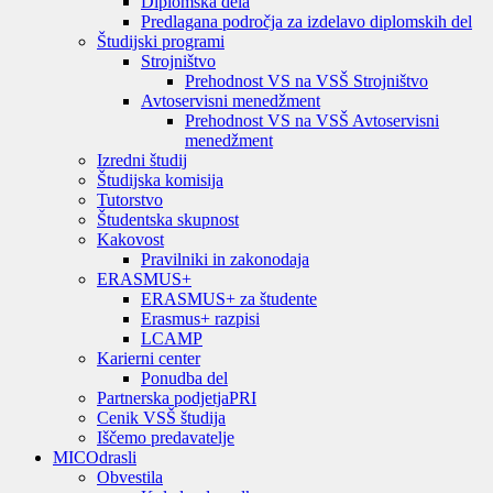
Diplomska dela
Predlagana področja za izdelavo diplomskih del
Študijski programi
Strojništvo
Prehodnost VS na VSŠ Strojništvo
Avtoservisni menedžment
Prehodnost VS na VSŠ Avtoservisni
menedžment
Izredni študij
Študijska komisija
Tutorstvo
Študentska skupnost
Kakovost
Pravilniki in zakonodaja
ERASMUS+
ERASMUS+ za študente
Erasmus+ razpisi
LCAMP
Karierni center
Ponudba del
Partnerska podjetja
PRI
Cenik VSŠ študija
Iščemo predavatelje
MIC
Odrasli
Obvestila