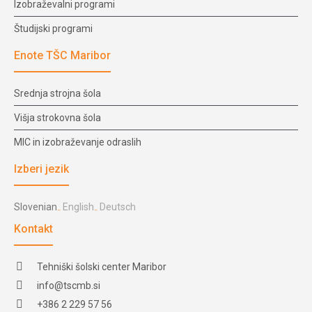
Izobraževalni programi
Študijski programi
Enote TŠC Maribor
Srednja strojna šola
Višja strokovna šola
MIC in izobraževanje odraslih
Izberi jezik
Slovenian
English
Deutsch
Kontakt
Tehniški šolski center Maribor
info@tscmb.si
+386 2 229 57 56