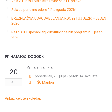
Vpis v 1. letnik Višje strokovne šole (1. prijava)
Šola se ponovno odpre 17. avgusta 2026!
BREZPLAČNA USPOSABLJANJA RDO in TUJ JEZIK – JESEN
2026
Razpis iz usposabljanj v institucionalnih programih – jesen
2026
PRIHAJAJOČI DOGODKI
ŠOLA JE ZAPRTA!
20
ponedeljek, 20. julija
-
petek, 14. avgusta
JUL
TŠC Maribor
Prikaži celoten koledar…