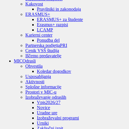
Kakovost
Pravilniki in zakonodaja
ERASMUS+
ERASMUS+ za študente
Erasmus+ razpisi
LCAMP
Karierni center
Ponudba del
Partnerska podjetja
PRI
Cenik VSŠ študija
Iščemo predavatelje
MIC
Odrasli
Obvestila
Koledar dogodkov
Usposabljanja
Aktivnosti
Splošne informacije
Prostori v MIC-u
Izobraževanje odraslih
Vpis
2026/27
Novice
Uradne ure
Izobraževalni programi
Urniki
Zaključni izpit