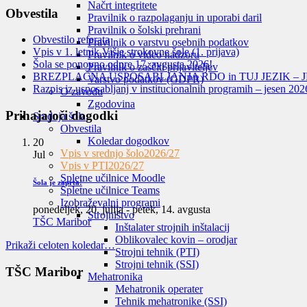
Načrt integritete
Obvestila
Pravilnik o razpolaganju in uporabi daril
Pravilnik o šolski prehrani
Obvestilo referata
Pravilnik o varstvu osebnih podatkov
Vpis v 1. letnik Višje strokovne šole (1. prijava)
Pravilnik o video nadzoru
Šola se ponovno odpre 17. avgusta 2026!
Pravilnik o zaščiti prijaviteljev
BREZPLAČNA USPOSABLJANJA RDO in TUJ JEZIK – J
Varstvo podatkov (GDPR)
Razpis iz usposabljanj v institucionalnih programih – jesen 202
O zavodu
Zgodovina
Prihajajoči dogodki
Srednja šola
Obvestila
Koledar dogodkov
20
Vpis v srednjo šolo
2026/27
Jul
Vpis v PTI
2026/27
Spletne učilnice Moodle
Šola je zaprta!
Spletne učilnice Teams
Izobraževalni programi
ponedeljek, 20. julija
-
petek, 14. avgusta
Strojništvo
TŠC Maribor
Inštalater strojnih inštalacij
Oblikovalec kovin – orodjar
Prikaži celoten koledar…
Strojni tehnik (PTI)
Strojni tehnik (SSI)
TŠC Maribor
Mehatronika
Mehatronik operater
Tehnik mehatronike (SSI)