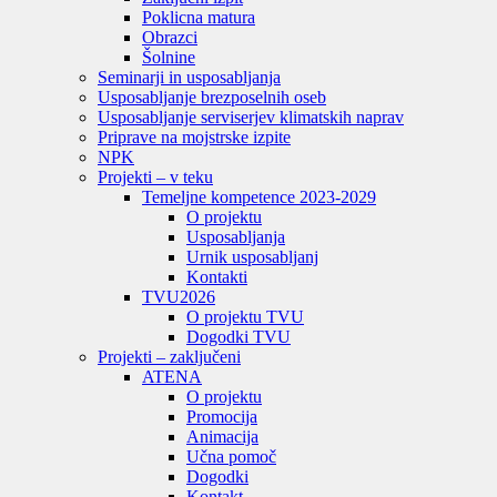
Poklicna matura
Obrazci
Šolnine
Seminarji in usposabljanja
Usposabljanje brezposelnih oseb
Usposabljanje serviserjev klimatskih naprav
Priprave na mojstrske izpite
NPK
Projekti – v teku
Temeljne kompetence 2023-2029
O projektu
Usposabljanja
Urnik usposabljanj
Kontakti
TVU
2026
O projektu TVU
Dogodki TVU
Projekti – zaključeni
ATENA
O projektu
Promocija
Animacija
Učna pomoč
Dogodki
Kontakt