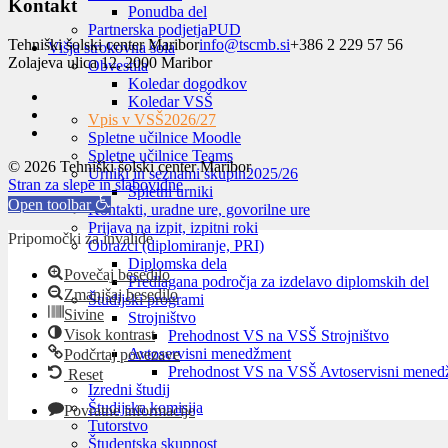
Kontakt
Ponudba del
Partnerska podjetja
PUD
Tehniški šolski center Maribor
info@tscmb.si
+386 2 229 57 56
Višja strokovna šola
Zolajeva ulica 12, 2000 Maribor
Obvestila
Koledar dogodkov
Koledar VSŠ
Vpis v VSŠ
2026/27
Spletne učilnice Moodle
Spletne učilnice Teams
© 2026 Tehniški šolski center Maribor
Urniki in seznami skupin
2025/26
Stran za slepe in slabovidne
Spletni urniki
Open toolbar
Kontakti, uradne ure, govorilne ure
Prijava na izpit, izpitni roki
Pripomočki za invalide
Obrazci (diplomiranje, PRI)
Diplomska dela
Povečaj besedilo
Predlagana področja za izdelavo diplomskih del
Zmanjšaj besedilo
Študijski programi
Sivine
Strojništvo
Visok kontrast
Prehodnost VS na VSŠ Strojništvo
Avtoservisni menedžment
Podčrtaj povezave
Prehodnost VS na VSŠ Avtoservisni mened
Reset
Izredni študij
Študijska komisija
Povratne informacije
Tutorstvo
Študentska skupnost