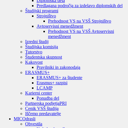
Diplomska dela
Predlagana področja za izdelavo diplomskih del
Študijski programi
Strojništvo
Prehodnost VS na VSŠ Strojništvo
Avtoservisni menedžment
Prehodnost VS na VSŠ Avtoservisni
menedžment
Izredni študij
Študijska komisija
Tutorstvo
Študentska skupnost
Kakovost
Pravilniki in zakonodaja
ERASMUS+
ERASMUS+ za študente
Erasmus+ razpisi
LCAMP
Karierni center
Ponudba del
Partnerska podjetja
PRI
Cenik VSŠ študija
Iščemo predavatelje
MIC
Odrasli
Obvestila