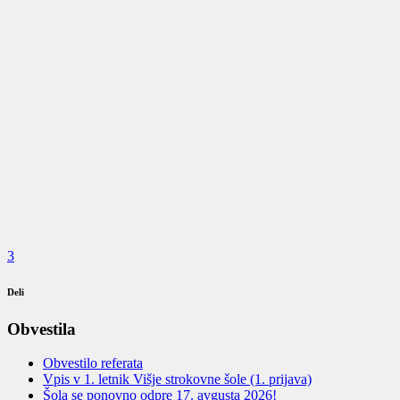
3
Deli
Obvestila
Obvestilo referata
Vpis v 1. letnik Višje strokovne šole (1. prijava)
Šola se ponovno odpre 17. avgusta 2026!