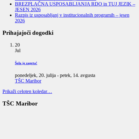
BREZPLAČNA USPOSABLJANJA RDO in TUJ JEZIK –
JESEN 2026
Razpis iz usposabljanj v institucionalnih programih – jesen
2026
Prihajajoči dogodki
20
Jul
Šola je zaprta!
ponedeljek, 20. julija
-
petek, 14. avgusta
TŠC Maribor
Prikaži celoten koledar…
TŠC Maribor