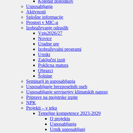
Koledar dogodkov
Usposabljanja
Aktivnosti
Splošne informacije
Prostori v MIC-u
Izobraževanje odraslih
Vpis
2026/27
Novice
Uradne ure
Izobraževalni programi
Urniki
Zaključni izpit
Poklicna matura
Obrazci
Šolnine
Seminarji in usposabljanja
Usposabljanje brezposelnih oseb
Usposabljanje serviserjev klimatskih naprav
Priprave na mojstrske izpite
NPK
Projekti – v teku
Temeljne kompetence 2023-2029
O projektu
Usposabljanja
Urnik usposabljanj