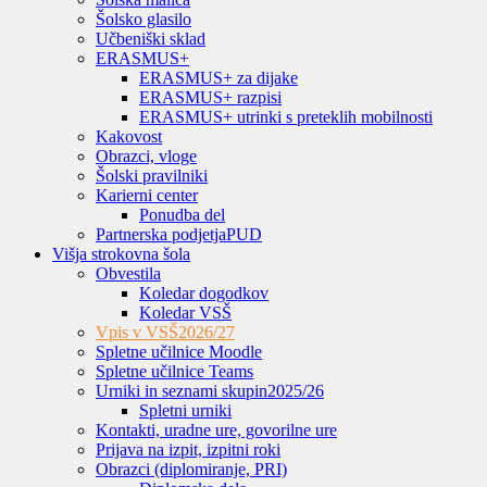
Šolsko glasilo
Učbeniški sklad
ERASMUS+
ERASMUS+ za dijake
ERASMUS+ razpisi
ERASMUS+ utrinki s preteklih mobilnosti
Kakovost
Obrazci, vloge
Šolski pravilniki
Karierni center
Ponudba del
Partnerska podjetja
PUD
Višja strokovna šola
Obvestila
Koledar dogodkov
Koledar VSŠ
Vpis v VSŠ
2026/27
Spletne učilnice Moodle
Spletne učilnice Teams
Urniki in seznami skupin
2025/26
Spletni urniki
Kontakti, uradne ure, govorilne ure
Prijava na izpit, izpitni roki
Obrazci (diplomiranje, PRI)