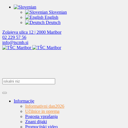
Slovenian
English
Deutsch
Zolajeva ulica 12 | 2000 Maribor
02 229 57 56
info@tscmb.si
Informacije
Informativni dan
2026
Učilnice in oprema
Pogosta vprašanja
Znani dijaki
Promocijski video