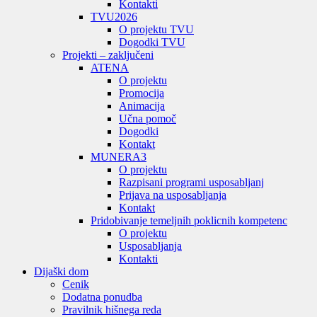
Kontakti
TVU
2026
O projektu TVU
Dogodki TVU
Projekti – zaključeni
ATENA
O projektu
Promocija
Animacija
Učna pomoč
Dogodki
Kontakt
MUNERA3
O projektu
Razpisani programi usposabljanj
Prijava na usposabljanja
Kontakt
Pridobivanje temeljnih poklicnih kompetenc
O projektu
Usposabljanja
Kontakti
Dijaški dom
Cenik
Dodatna ponudba
Pravilnik hišnega reda