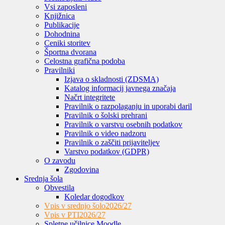
Vsi zaposleni
Knjižnica
Publikacije
Dohodnina
Ceniki storitev
Športna dvorana
Celostna grafična podoba
Pravilniki
Izjava o skladnosti (ZDSMA)
Katalog informacij javnega značaja
Načrt integritete
Pravilnik o razpolaganju in uporabi daril
Pravilnik o šolski prehrani
Pravilnik o varstvu osebnih podatkov
Pravilnik o video nadzoru
Pravilnik o zaščiti prijaviteljev
Varstvo podatkov (GDPR)
O zavodu
Zgodovina
Srednja šola
Obvestila
Koledar dogodkov
Vpis v srednjo šolo
2026/27
Vpis v PTI
2026/27
Spletne učilnice Moodle