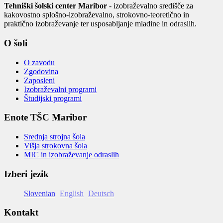
Tehniški šolski center Maribor
- izobraževalno središče za
kakovostno splošno-izobraževalno, strokovno-teoretično in
praktično izobraževanje ter usposabljanje mladine in odraslih.
O šoli
O zavodu
Zgodovina
Zaposleni
Izobraževalni programi
Študijski programi
Enote TŠC Maribor
Srednja strojna šola
Višja strokovna šola
MIC in izobraževanje odraslih
Izberi jezik
Slovenian
English
Deutsch
Kontakt