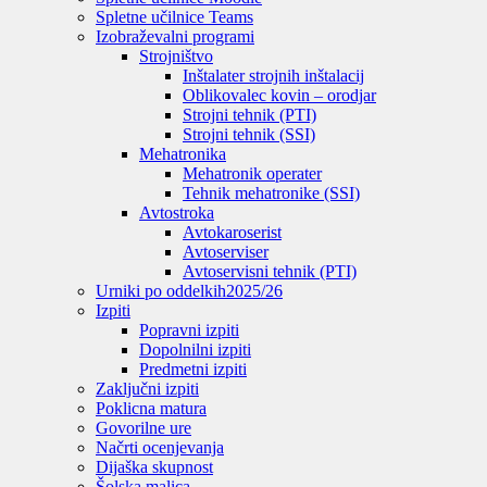
Spletne učilnice Teams
Izobraževalni programi
Strojništvo
Inštalater strojnih inštalacij
Oblikovalec kovin – orodjar
Strojni tehnik (PTI)
Strojni tehnik (SSI)
Mehatronika
Mehatronik operater
Tehnik mehatronike (SSI)
Avtostroka
Avtokaroserist
Avtoserviser
Avtoservisni tehnik (PTI)
Urniki po oddelkih
2025/26
Izpiti
Popravni izpiti
Dopolnilni izpiti
Predmetni izpiti
Zaključni izpiti
Poklicna matura
Govorilne ure
Načrti ocenjevanja
Dijaška skupnost
Šolska malica