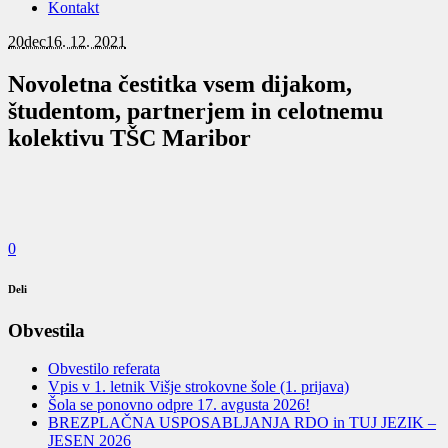
Kontakt
20
dec
16. 12. 2021
Novoletna čestitka vsem dijakom,
študentom, partnerjem in celotnemu
kolektivu TŠC Maribor
0
Deli
Obvestila
Obvestilo referata
Vpis v 1. letnik Višje strokovne šole (1. prijava)
Šola se ponovno odpre 17. avgusta 2026!
BREZPLAČNA USPOSABLJANJA RDO in TUJ JEZIK –
JESEN 2026