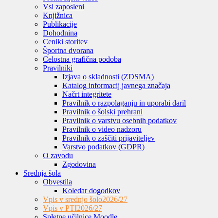
Vsi zaposleni
Knjižnica
Publikacije
Dohodnina
Ceniki storitev
Športna dvorana
Celostna grafična podoba
Pravilniki
Izjava o skladnosti (ZDSMA)
Katalog informacij javnega značaja
Načrt integritete
Pravilnik o razpolaganju in uporabi daril
Pravilnik o šolski prehrani
Pravilnik o varstvu osebnih podatkov
Pravilnik o video nadzoru
Pravilnik o zaščiti prijaviteljev
Varstvo podatkov (GDPR)
O zavodu
Zgodovina
Srednja šola
Obvestila
Koledar dogodkov
Vpis v srednjo šolo
2026/27
Vpis v PTI
2026/27
Spletne učilnice Moodle