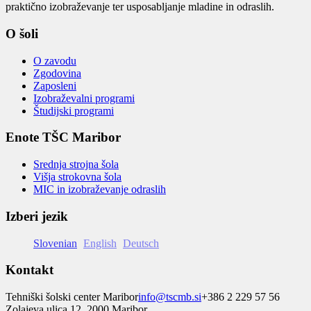
praktično izobraževanje ter usposabljanje mladine in odraslih.
O šoli
O zavodu
Zgodovina
Zaposleni
Izobraževalni programi
Študijski programi
Enote TŠC Maribor
Srednja strojna šola
Višja strokovna šola
MIC in izobraževanje odraslih
Izberi jezik
Slovenian
English
Deutsch
Kontakt
Tehniški šolski center Maribor
info@tscmb.si
+386 2 229 57 56
Zolajeva ulica 12, 2000 Maribor