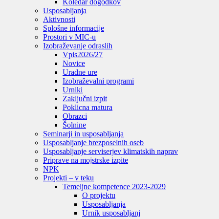
Koledar dogodkov
Usposabljanja
Aktivnosti
Splošne informacije
Prostori v MIC-u
Izobraževanje odraslih
Vpis
2026/27
Novice
Uradne ure
Izobraževalni programi
Urniki
Zaključni izpit
Poklicna matura
Obrazci
Šolnine
Seminarji in usposabljanja
Usposabljanje brezposelnih oseb
Usposabljanje serviserjev klimatskih naprav
Priprave na mojstrske izpite
NPK
Projekti – v teku
Temeljne kompetence 2023-2029
O projektu
Usposabljanja
Urnik usposabljanj