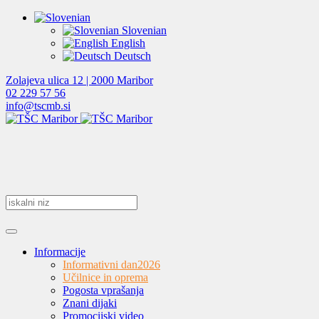
Slovenian
English
Deutsch
Zolajeva ulica 12 | 2000 Maribor
02 229 57 56
info@tscmb.si
Informacije
Informativni dan
2026
Učilnice in oprema
Pogosta vprašanja
Znani dijaki
Promocijski video