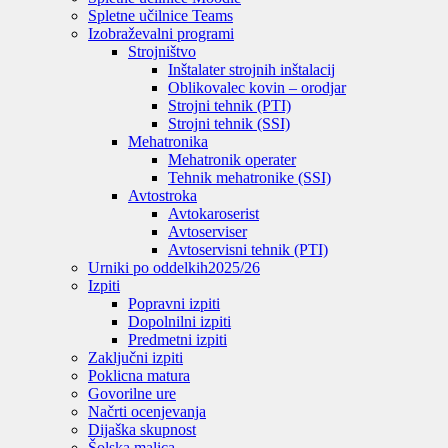
Spletne učilnice Teams
Izobraževalni programi
Strojništvo
Inštalater strojnih inštalacij
Oblikovalec kovin – orodjar
Strojni tehnik (PTI)
Strojni tehnik (SSI)
Mehatronika
Mehatronik operater
Tehnik mehatronike (SSI)
Avtostroka
Avtokaroserist
Avtoserviser
Avtoservisni tehnik (PTI)
Urniki po oddelkih
2025/26
Izpiti
Popravni izpiti
Dopolnilni izpiti
Predmetni izpiti
Zaključni izpiti
Poklicna matura
Govorilne ure
Načrti ocenjevanja
Dijaška skupnost
Šolska malica