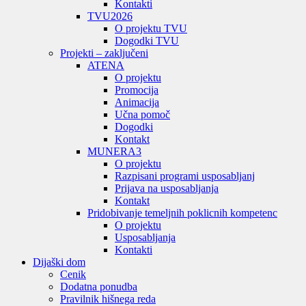
Kontakti
TVU
2026
O projektu TVU
Dogodki TVU
Projekti – zaključeni
ATENA
O projektu
Promocija
Animacija
Učna pomoč
Dogodki
Kontakt
MUNERA3
O projektu
Razpisani programi usposabljanj
Prijava na usposabljanja
Kontakt
Pridobivanje temeljnih poklicnih kompetenc
O projektu
Usposabljanja
Kontakti
Dijaški dom
Cenik
Dodatna ponudba
Pravilnik hišnega reda