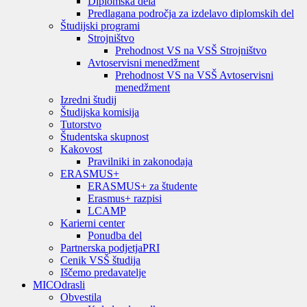
Diplomska dela
Predlagana področja za izdelavo diplomskih del
Študijski programi
Strojništvo
Prehodnost VS na VSŠ Strojništvo
Avtoservisni menedžment
Prehodnost VS na VSŠ Avtoservisni
menedžment
Izredni študij
Študijska komisija
Tutorstvo
Študentska skupnost
Kakovost
Pravilniki in zakonodaja
ERASMUS+
ERASMUS+ za študente
Erasmus+ razpisi
LCAMP
Karierni center
Ponudba del
Partnerska podjetja
PRI
Cenik VSŠ študija
Iščemo predavatelje
MIC
Odrasli
Obvestila