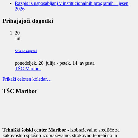
Razpis iz usposabljanj v institucionalnih programih – jesen
2026
Prihajajoči dogodki
20
Jul
Šola je zaprta!
ponedeljek, 20. julija
-
petek, 14. avgusta
TŠC Maribor
Prikaži celoten koledar…
TŠC Maribor
Tehniški šolski center Maribor
- izobraževalno središče za
kakovostno splošno-izobraževalno, strokovno-teoretično in