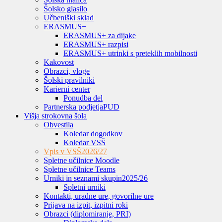
Šolsko glasilo
Učbeniški sklad
ERASMUS+
ERASMUS+ za dijake
ERASMUS+ razpisi
ERASMUS+ utrinki s preteklih mobilnosti
Kakovost
Obrazci, vloge
Šolski pravilniki
Karierni center
Ponudba del
Partnerska podjetja
PUD
Višja strokovna šola
Obvestila
Koledar dogodkov
Koledar VSŠ
Vpis v VSŠ
2026/27
Spletne učilnice Moodle
Spletne učilnice Teams
Urniki in seznami skupin
2025/26
Spletni urniki
Kontakti, uradne ure, govorilne ure
Prijava na izpit, izpitni roki
Obrazci (diplomiranje, PRI)