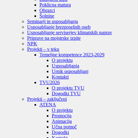
Poklicna matura
Obrazci
Šolnine
Seminarji in usposabljanja
Usposabljanje brezposelnih oseb
Usposabljanje serviserjev klimatskih naprav
Priprave na mojstrske izpite
NPK
Projekti – v teku
Temeljne kompetence 2023-2029
O projektu
Usposabljanja
Urnik usposabljanj
Kontakti
TVU
2026
O projektu TVU
Dogodki TVU
Projekti – zaključeni
ATENA
O projektu
Promocija
Animacija
Učna pomoč
Dogodki
Kontakt