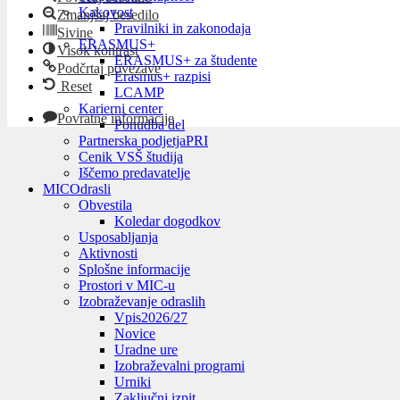
Kakovost
Zmanjšaj besedilo
Pravilniki in zakonodaja
Sivine
ERASMUS+
Visok kontrast
ERASMUS+ za študente
Podčrtaj povezave
Erasmus+ razpisi
Reset
LCAMP
Karierni center
Povratne informacije
Ponudba del
Partnerska podjetja
PRI
Cenik VSŠ študija
Iščemo predavatelje
MIC
Odrasli
Obvestila
Koledar dogodkov
Usposabljanja
Aktivnosti
Splošne informacije
Prostori v MIC-u
Izobraževanje odraslih
Vpis
2026/27
Novice
Uradne ure
Izobraževalni programi
Urniki
Zaključni izpit