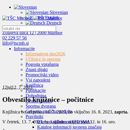
Slovenian
English
Deutsch
Zolajeva ulica 12 | 2000 Maribor
02 229 57 56
info@tscmb.si
Informacije
Informativni dan
2026
Učilnice in oprema
Pogosta vprašanja
Znani dijaki
Promocijski video
Vsi zaposleni
Knjižnica
12
jul
12. 7. 2023
Publikacije
Dohodnina
Obvestilo knjižnice – počitnice
Ceniki storitev
Športna dvorana
Celostna grafična podoba
Knjižnica bo od petka, 14. 7. 2023, do vključno 16. 8. 2023,
zaprta.
Pravilniki
V četrtek, 13. 7. 2023, bo knjižnica odprta med 12. in 16. uro.
Izjava o skladnosti (ZDSMA)
Katalog informacij javnega značaja