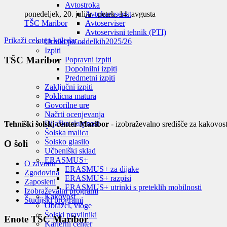
Avtostroka
ponedeljek, 20. julija
-
petek, 14. avgusta
Avtokaroserist
TŠC Maribor
Avtoserviser
Avtoservisni tehnik (PTI)
Prikaži celoten koledar…
Urniki po oddelkih
2025/26
Izpiti
TŠC Maribor
Popravni izpiti
Dopolnilni izpiti
Predmetni izpiti
Zaključni izpiti
Poklicna matura
Govorilne ure
Načrti ocenjevanja
Dijaška skupnost
Tehniški šolski center Maribor
- izobraževalno središče za kakovost
Šolska malica
Šolsko glasilo
O šoli
Učbeniški sklad
ERASMUS+
O zavodu
ERASMUS+ za dijake
Zgodovina
ERASMUS+ razpisi
Zaposleni
ERASMUS+ utrinki s preteklih mobilnosti
Izobraževalni programi
Kakovost
Študijski programi
Obrazci, vloge
Šolski pravilniki
Enote TŠC Maribor
Karierni center