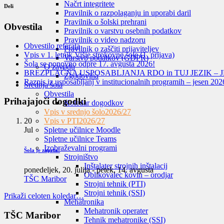
Načrt integritete
Deli
Pravilnik o razpolaganju in uporabi daril
Pravilnik o šolski prehrani
Obvestila
Pravilnik o varstvu osebnih podatkov
Pravilnik o video nadzoru
Obvestilo referata
Pravilnik o zaščiti prijaviteljev
Vpis v 1. letnik Višje strokovne šole (1. prijava)
Varstvo podatkov (GDPR)
Šola se ponovno odpre 17. avgusta 2026!
O zavodu
BREZPLAČNA USPOSABLJANJA RDO in TUJ JEZIK – J
Zgodovina
Razpis iz usposabljanj v institucionalnih programih – jesen 202
Srednja šola
Obvestila
Prihajajoči dogodki
Koledar dogodkov
Vpis v srednjo šolo
2026/27
20
Vpis v PTI
2026/27
Jul
Spletne učilnice Moodle
Spletne učilnice Teams
Izobraževalni programi
Šola je zaprta!
Strojništvo
Inštalater strojnih inštalacij
ponedeljek, 20. julija
-
petek, 14. avgusta
Oblikovalec kovin – orodjar
TŠC Maribor
Strojni tehnik (PTI)
Strojni tehnik (SSI)
Prikaži celoten koledar…
Mehatronika
Mehatronik operater
TŠC Maribor
Tehnik mehatronike (SSI)