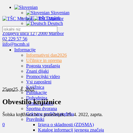
Slovenian
English
Deutsch
Zolajeva ulica 12 | 2000 Maribor
02 229 57 56
info@tscmb.si
Informacije
Informativni dan
2026
Učilnice in oprema
Pogosta vprašanja
Znani dijaki
Promocijski video
Vsi zaposleni
Knjižnica
25
apr
25. 4. 2022
Publikacije
Dohodnina
Obvestilo knjižnice
Ceniki storitev
Športna dvorana
Celostna grafična podoba
Šolska knjižnica bo v ponedeljek, 25. 4. 2022, zaprta.
Pravilniki
0
Izjava o skladnosti (ZDSMA)
Katalog informacij javnega značaja