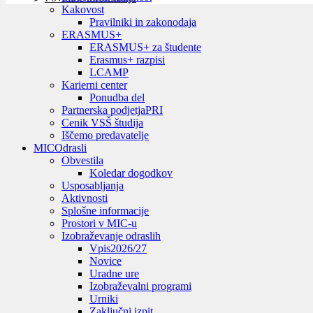
Kakovost
Pravilniki in zakonodaja
ERASMUS+
ERASMUS+ za študente
Erasmus+ razpisi
LCAMP
Karierni center
Ponudba del
Partnerska podjetja
PRI
Cenik VSŠ študija
Iščemo predavatelje
MIC
Odrasli
Obvestila
Koledar dogodkov
Usposabljanja
Aktivnosti
Splošne informacije
Prostori v MIC-u
Izobraževanje odraslih
Vpis
2026/27
Novice
Uradne ure
Izobraževalni programi
Urniki
Zaključni izpit