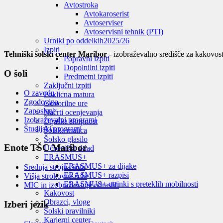
Avtostroka
Avtokaroserist
Avtoserviser
Avtoservisni tehnik (PTI)
Urniki po oddelkih
2025/26
Izpiti
Tehniški šolski center Maribor
- izobraževalno središče za kakovost
Popravni izpiti
Dopolnilni izpiti
O šoli
Predmetni izpiti
Zaključni izpiti
O zavodu
Poklicna matura
Zgodovina
Govorilne ure
Zaposleni
Načrti ocenjevanja
Izobraževalni programi
Dijaška skupnost
Študijski programi
Šolska malica
Šolsko glasilo
Enote TŠC Maribor
Učbeniški sklad
ERASMUS+
ERASMUS+ za dijake
Srednja strojna šola
ERASMUS+ razpisi
Višja strokovna šola
ERASMUS+ utrinki s preteklih mobilnosti
MIC in izobraževanje odraslih
Kakovost
Obrazci, vloge
Izberi jezik
Šolski pravilniki
Karierni center