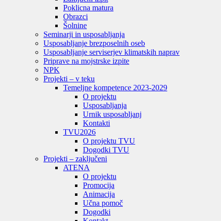
Poklicna matura
Obrazci
Šolnine
Seminarji in usposabljanja
Usposabljanje brezposelnih oseb
Usposabljanje serviserjev klimatskih naprav
Priprave na mojstrske izpite
NPK
Projekti – v teku
Temeljne kompetence 2023-2029
O projektu
Usposabljanja
Urnik usposabljanj
Kontakti
TVU
2026
O projektu TVU
Dogodki TVU
Projekti – zaključeni
ATENA
O projektu
Promocija
Animacija
Učna pomoč
Dogodki
Kontakt