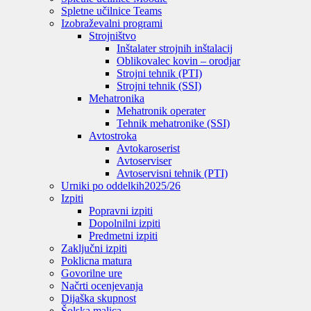
Spletne učilnice Teams
Izobraževalni programi
Strojništvo
Inštalater strojnih inštalacij
Oblikovalec kovin – orodjar
Strojni tehnik (PTI)
Strojni tehnik (SSI)
Mehatronika
Mehatronik operater
Tehnik mehatronike (SSI)
Avtostroka
Avtokaroserist
Avtoserviser
Avtoservisni tehnik (PTI)
Urniki po oddelkih
2025/26
Izpiti
Popravni izpiti
Dopolnilni izpiti
Predmetni izpiti
Zaključni izpiti
Poklicna matura
Govorilne ure
Načrti ocenjevanja
Dijaška skupnost
Šolska malica