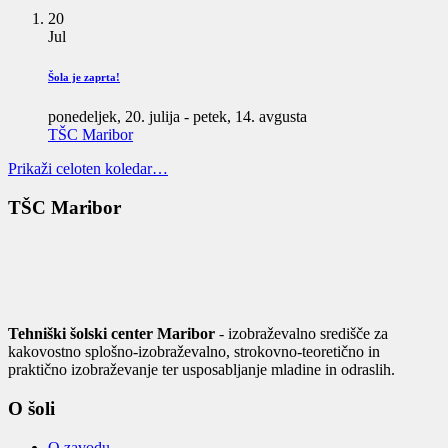
20
Jul
Šola je zaprta!
ponedeljek, 20. julija
-
petek, 14. avgusta
TŠC Maribor
Prikaži celoten koledar…
TŠC Maribor
Tehniški šolski center Maribor
- izobraževalno središče za
kakovostno splošno-izobraževalno, strokovno-teoretično in
praktično izobraževanje ter usposabljanje mladine in odraslih.
O šoli
O zavodu