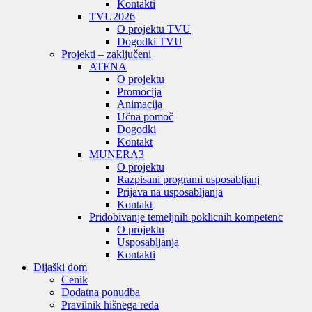
Kontakti
TVU
2026
O projektu TVU
Dogodki TVU
Projekti – zaključeni
ATENA
O projektu
Promocija
Animacija
Učna pomoč
Dogodki
Kontakt
MUNERA3
O projektu
Razpisani programi usposabljanj
Prijava na usposabljanja
Kontakt
Pridobivanje temeljnih poklicnih kompetenc
O projektu
Usposabljanja
Kontakti
Dijaški dom
Cenik
Dodatna ponudba
Pravilnik hišnega reda