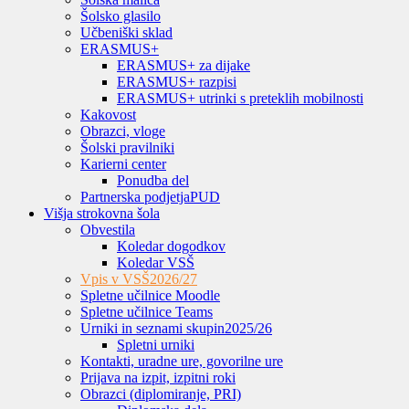
Šolsko glasilo
Učbeniški sklad
ERASMUS+
ERASMUS+ za dijake
ERASMUS+ razpisi
ERASMUS+ utrinki s preteklih mobilnosti
Kakovost
Obrazci, vloge
Šolski pravilniki
Karierni center
Ponudba del
Partnerska podjetja
PUD
Višja strokovna šola
Obvestila
Koledar dogodkov
Koledar VSŠ
Vpis v VSŠ
2026/27
Spletne učilnice Moodle
Spletne učilnice Teams
Urniki in seznami skupin
2025/26
Spletni urniki
Kontakti, uradne ure, govorilne ure
Prijava na izpit, izpitni roki
Obrazci (diplomiranje, PRI)