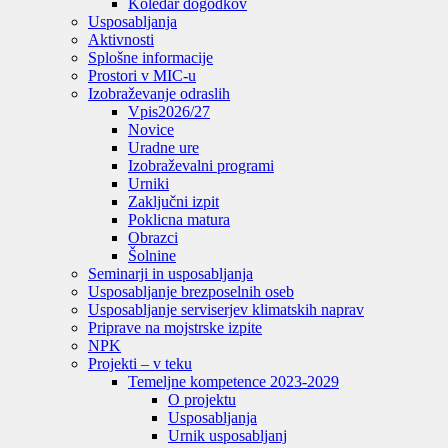
Koledar dogodkov
Usposabljanja
Aktivnosti
Splošne informacije
Prostori v MIC-u
Izobraževanje odraslih
Vpis
2026/27
Novice
Uradne ure
Izobraževalni programi
Urniki
Zaključni izpit
Poklicna matura
Obrazci
Šolnine
Seminarji in usposabljanja
Usposabljanje brezposelnih oseb
Usposabljanje serviserjev klimatskih naprav
Priprave na mojstrske izpite
NPK
Projekti – v teku
Temeljne kompetence 2023-2029
O projektu
Usposabljanja
Urnik usposabljanj