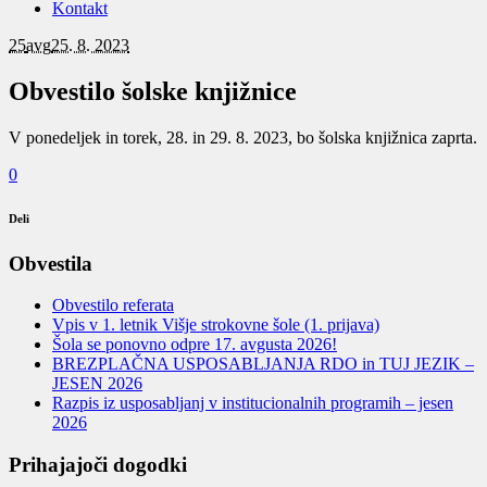
Kontakt
25
avg
25. 8. 2023
Obvestilo šolske knjižnice
V ponedeljek in torek, 28. in 29. 8. 2023, bo šolska knjižnica zaprta.
0
Deli
Obvestila
Obvestilo referata
Vpis v 1. letnik Višje strokovne šole (1. prijava)
Šola se ponovno odpre 17. avgusta 2026!
BREZPLAČNA USPOSABLJANJA RDO in TUJ JEZIK –
JESEN 2026
Razpis iz usposabljanj v institucionalnih programih – jesen
2026
Prihajajoči dogodki