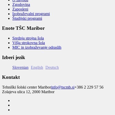
Zgodovina
Zaposleni
Izobraževalni programi
Študijski programi
Enote TŠC Maribor
Srednja strojna šola
Višja strokovna šola
MIC in izobraževanje odraslih
Izberi jezik
Slovenian
English
Deutsch
Kontakt
Tehniški šolski center Maribor
info@tscmb.si
+386 2 229 57 56
Zolajeva ulica 12, 2000 Maribor