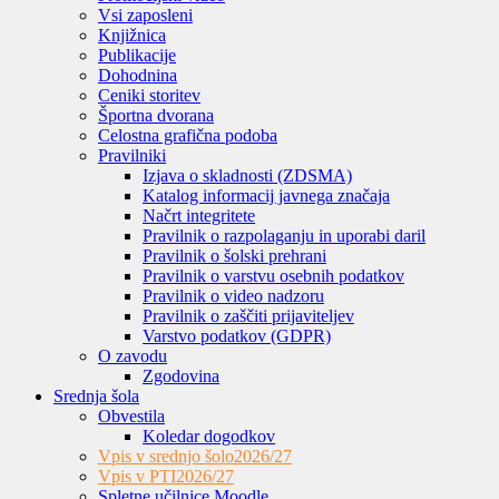
Vsi zaposleni
Knjižnica
Publikacije
Dohodnina
Ceniki storitev
Športna dvorana
Celostna grafična podoba
Pravilniki
Izjava o skladnosti (ZDSMA)
Katalog informacij javnega značaja
Načrt integritete
Pravilnik o razpolaganju in uporabi daril
Pravilnik o šolski prehrani
Pravilnik o varstvu osebnih podatkov
Pravilnik o video nadzoru
Pravilnik o zaščiti prijaviteljev
Varstvo podatkov (GDPR)
O zavodu
Zgodovina
Srednja šola
Obvestila
Koledar dogodkov
Vpis v srednjo šolo
2026/27
Vpis v PTI
2026/27
Spletne učilnice Moodle