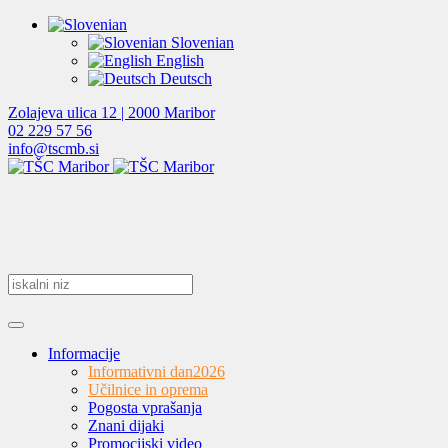
Slovenian
English
Deutsch
Zolajeva ulica 12 | 2000 Maribor
02 229 57 56
info@tscmb.si
Informacije
Informativni dan
2026
Učilnice in oprema
Pogosta vprašanja
Znani dijaki
Promocijski video