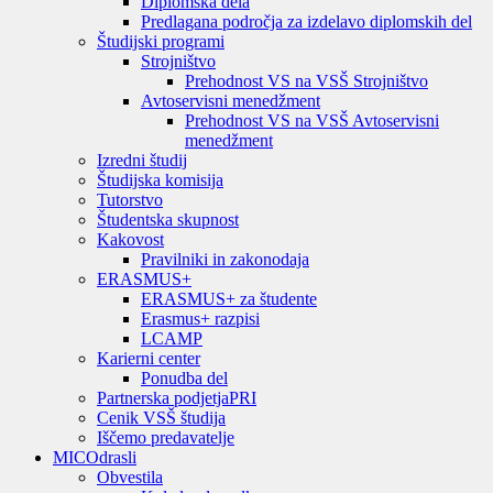
Diplomska dela
Predlagana področja za izdelavo diplomskih del
Študijski programi
Strojništvo
Prehodnost VS na VSŠ Strojništvo
Avtoservisni menedžment
Prehodnost VS na VSŠ Avtoservisni
menedžment
Izredni študij
Študijska komisija
Tutorstvo
Študentska skupnost
Kakovost
Pravilniki in zakonodaja
ERASMUS+
ERASMUS+ za študente
Erasmus+ razpisi
LCAMP
Karierni center
Ponudba del
Partnerska podjetja
PRI
Cenik VSŠ študija
Iščemo predavatelje
MIC
Odrasli
Obvestila