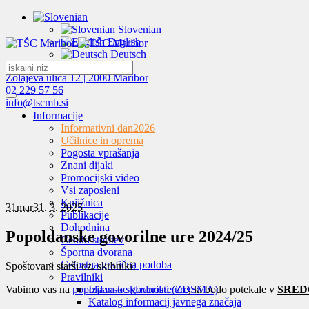
Slovenian
English
Deutsch
Zolajeva ulica 12 | 2000 Maribor
02 229 57 56
info@tscmb.si
Informacije
Informativni dan
2026
Učilnice in oprema
Pogosta vprašanja
Znani dijaki
Promocijski video
Vsi zaposleni
Knjižnica
31
mar
31. 3. 2025
Publikacije
Dohodnina
Popoldanske govorilne ure 2024/25
Ceniki storitev
Športna dvorana
Celostna grafična podoba
Spoštovani starši oz. skrbniki!
Pravilniki
Vabimo vas na
popoldanske govorilne ure
,
ki bodo potekale v
SREDO,
Izjava o skladnosti (ZDSMA)
Katalog informacij javnega značaja