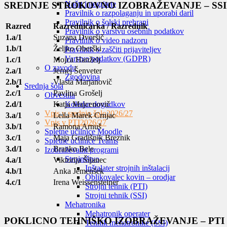
Načrt integritete
SREDNJE STROKOVNO IZOBRAŽEVANJE – SSI
Pravilnik o razpolaganju in uporabi daril
Pravilnik o šolski prehrani
Razred
Razredničarka / Razrednik
Pravilnik o varstvu osebnih podatkov
1.a/1
Suzana Dvoršič
Pravilnik o video nadzoru
1.b/1
Željko Oberški
Pravilnik o zaščiti prijaviteljev
Varstvo podatkov (GDPR)
1.c/1
Mojca Hanželj
O zavodu
2.a/1
Jernej Šenveter
Zgodovina
2.b/1
Vlasta Marjanovič
Srednja šola
2.c/1
Pavlina Grošelj
Obvestila
Koledar dogodkov
2.d/1
Katja Majcenovič
Vpis v srednjo šolo
2026/27
3.a/1
Leila Marek Crnjac
Vpis v PTI
2026/27
3.b/1
Ramona Arnuš
Spletne učilnice Moodle
3.c/1
Maja Gradišnik Breznik
Spletne učilnice Teams
3.d/1
Branko Bele
Izobraževalni programi
Strojništvo
4.a/1
Viktorija Šijanec
Inštalater strojnih inštalacij
4.b/1
Anka Jemenšek
Oblikovalec kovin – orodjar
4.c/1
Irena Weissensteiner
Strojni tehnik (PTI)
Strojni tehnik (SSI)
Mehatronika
Mehatronik operater
POKLICNO TEHNIŠKO IZOBRAŽEVANJE – PTI
Tehnik mehatronike (SSI)