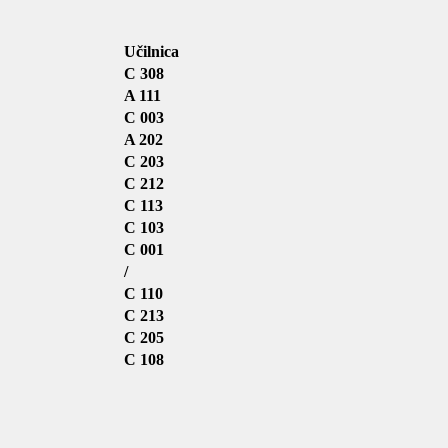
Učilnica
C 308
A 111
C 003
A 202
C 203
C 212
C 113
C 103
C 001
/
C 110
C 213
C 205
C 108