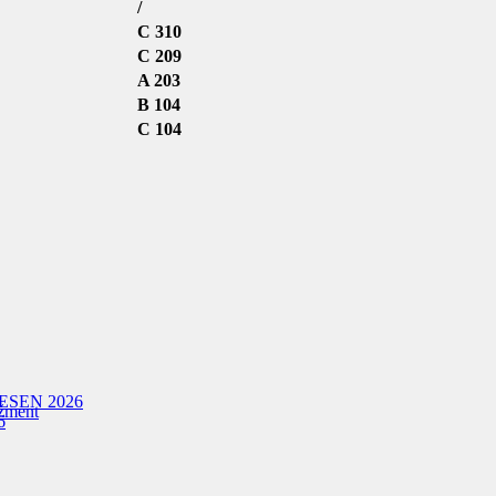
/
C 310
C 209
A 203
B 104
C 104
ESEN 2026
žment
6