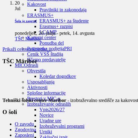
20
Kakovost
Jul
Pravilniki in zakonodaja
ERASMUS+
ERASMUS+ za študente
Šola je zaprta!
Erasmus+ razpisi
LCAMP
ponedeljek, 20. julija
-
petek, 14. avgusta
Karierni center
TŠC Maribor
Ponudba del
Partnerska podjetja
PRI
Prikaži celoten koledar…
Cenik VSŠ študija
Iščemo predavatelje
TŠC Maribor
MIC
Odrasli
Obvestila
Koledar dogodkov
Usposabljanja
Aktivnosti
Splošne informacije
Prostori v MIC-u
Tehniški šolski center Maribor
- izobraževalno središče za kakovost
Izobraževanje odraslih
Vpis
2026/27
O šoli
Novice
Uradne ure
O zavodu
Izobraževalni programi
Zgodovina
Urniki
Zaposleni
Zaključni izpit