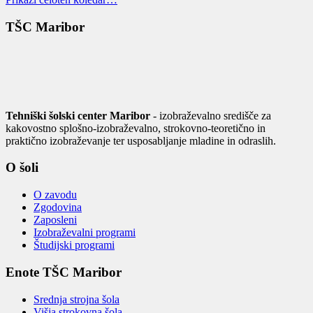
TŠC Maribor
Tehniški šolski center Maribor
- izobraževalno središče za
kakovostno splošno-izobraževalno, strokovno-teoretično in
praktično izobraževanje ter usposabljanje mladine in odraslih.
O šoli
O zavodu
Zgodovina
Zaposleni
Izobraževalni programi
Študijski programi
Enote TŠC Maribor
Srednja strojna šola
Višja strokovna šola