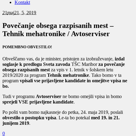
Kontakt
21
maj
21. 5. 2019
Povečanje obsega razpisanih mest –
Tehnik mehatronike / Avtoserviser
POMEMBNO OBVESTILO!
Obveščamo vas, da je minister, pristojen za izobraževanje,
izdal
soglasje k predlogu Sveta zavoda
TŠC Maribor
za povečanje
obsega razpisanih mest
za vpis v 1. letnik v šolskem letu
2019/2020 za program
Tehnik mehatronike
. Tako bomo v ta
program
vpisali vse prijavljene kandidate in omejitve vpisa ne
bo.
Tudi v programu
Avtoserviser
ne bomo omejili vpisa in bomo
sprejeli VSE prijavljene kandidate
.
Po pošti vam bomo najkasneje do petka, 24. maja 2019, poslali
obvestilo o postopku vpisa
. Le-ta bo potekal
med 19. in 21.
junijem 2019
.
0