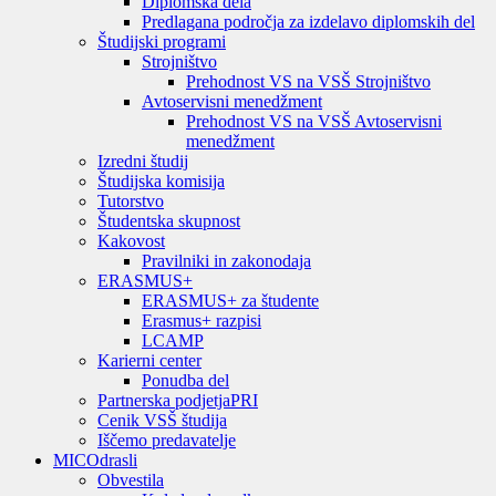
Diplomska dela
Predlagana področja za izdelavo diplomskih del
Študijski programi
Strojništvo
Prehodnost VS na VSŠ Strojništvo
Avtoservisni menedžment
Prehodnost VS na VSŠ Avtoservisni
menedžment
Izredni študij
Študijska komisija
Tutorstvo
Študentska skupnost
Kakovost
Pravilniki in zakonodaja
ERASMUS+
ERASMUS+ za študente
Erasmus+ razpisi
LCAMP
Karierni center
Ponudba del
Partnerska podjetja
PRI
Cenik VSŠ študija
Iščemo predavatelje
MIC
Odrasli
Obvestila