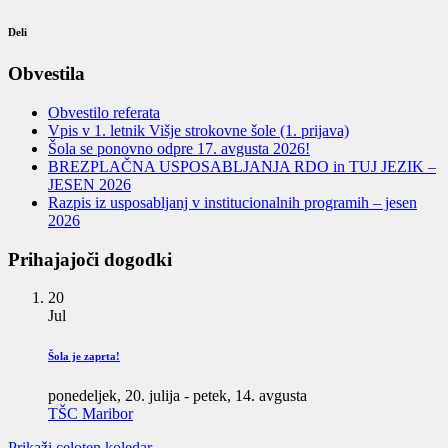
Deli
Obvestila
Obvestilo referata
Vpis v 1. letnik Višje strokovne šole (1. prijava)
Šola se ponovno odpre 17. avgusta 2026!
BREZPLAČNA USPOSABLJANJA RDO in TUJ JEZIK –
JESEN 2026
Razpis iz usposabljanj v institucionalnih programih – jesen
2026
Prihajajoči dogodki
20
Jul
Šola je zaprta!
ponedeljek, 20. julija
-
petek, 14. avgusta
TŠC Maribor
Prikaži celoten koledar…