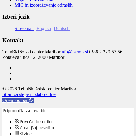
MIC in izobraževanje odraslih
Izberi jezik
Slovenian
English
Deutsch
Kontakt
Tehniški šolski center Maribor
info@tscmb.si
+386 2 229 57 56
Zolajeva ulica 12, 2000 Maribor
© 2026 Tehniški šolski center Maribor
Stran za slepe in slabovidne
Open toolbar
Pripomočki za invalide
Povečaj besedilo
Zmanjšaj besedilo
Sivine