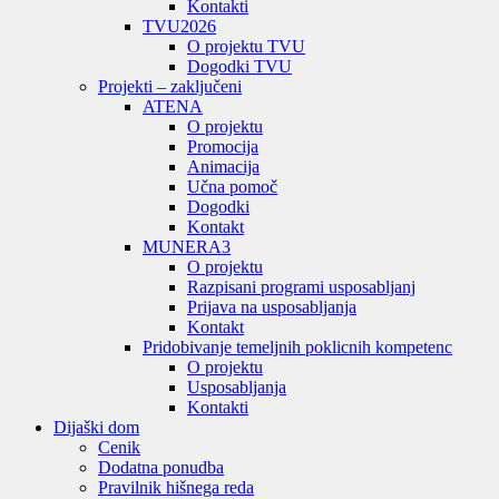
Kontakti
TVU
2026
O projektu TVU
Dogodki TVU
Projekti – zaključeni
ATENA
O projektu
Promocija
Animacija
Učna pomoč
Dogodki
Kontakt
MUNERA3
O projektu
Razpisani programi usposabljanj
Prijava na usposabljanja
Kontakt
Pridobivanje temeljnih poklicnih kompetenc
O projektu
Usposabljanja
Kontakti
Dijaški dom
Cenik
Dodatna ponudba
Pravilnik hišnega reda