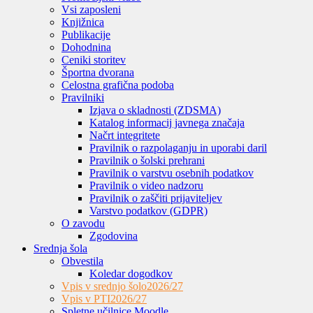
Vsi zaposleni
Knjižnica
Publikacije
Dohodnina
Ceniki storitev
Športna dvorana
Celostna grafična podoba
Pravilniki
Izjava o skladnosti (ZDSMA)
Katalog informacij javnega značaja
Načrt integritete
Pravilnik o razpolaganju in uporabi daril
Pravilnik o šolski prehrani
Pravilnik o varstvu osebnih podatkov
Pravilnik o video nadzoru
Pravilnik o zaščiti prijaviteljev
Varstvo podatkov (GDPR)
O zavodu
Zgodovina
Srednja šola
Obvestila
Koledar dogodkov
Vpis v srednjo šolo
2026/27
Vpis v PTI
2026/27
Spletne učilnice Moodle