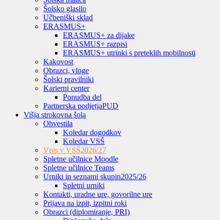
Šolsko glasilo
Učbeniški sklad
ERASMUS+
ERASMUS+ za dijake
ERASMUS+ razpisi
ERASMUS+ utrinki s preteklih mobilnosti
Kakovost
Obrazci, vloge
Šolski pravilniki
Karierni center
Ponudba del
Partnerska podjetja
PUD
Višja strokovna šola
Obvestila
Koledar dogodkov
Koledar VSŠ
Vpis v VSŠ
2026/27
Spletne učilnice Moodle
Spletne učilnice Teams
Urniki in seznami skupin
2025/26
Spletni urniki
Kontakti, uradne ure, govorilne ure
Prijava na izpit, izpitni roki
Obrazci (diplomiranje, PRI)