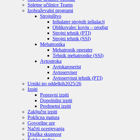
Spletne učilnice Teams
Izobraževalni programi
Strojništvo
Inštalater strojnih inštalacij
Oblikovalec kovin – orodjar
Strojni tehnik (PTI)
Strojni tehnik (SSI)
Mehatronika
Mehatronik operater
Tehnik mehatronike (SSI)
Avtostroka
Avtokaroserist
Avtoserviser
Avtoservisni tehnik (PTI)
Urniki po oddelkih
2025/26
Izpiti
Popravni izpiti
Dopolnilni izpiti
Predmetni izpiti
Zaključni izpiti
Poklicna matura
Govorilne ure
Načrti ocenjevanja
Dijaška skupnost
Šolska malica