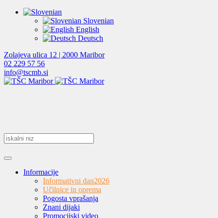
Slovenian
English
Deutsch
Zolajeva ulica 12 | 2000 Maribor
02 229 57 56
info@tscmb.si
Informacije
Informativni dan
2026
Učilnice in oprema
Pogosta vprašanja
Znani dijaki
Promocijski video