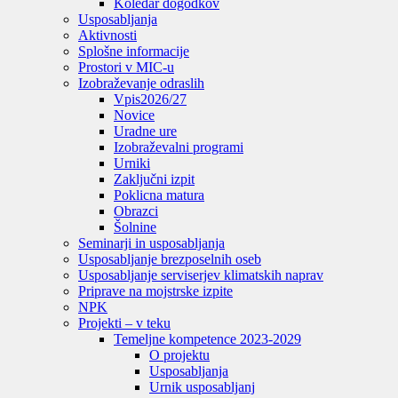
Koledar dogodkov
Usposabljanja
Aktivnosti
Splošne informacije
Prostori v MIC-u
Izobraževanje odraslih
Vpis
2026/27
Novice
Uradne ure
Izobraževalni programi
Urniki
Zaključni izpit
Poklicna matura
Obrazci
Šolnine
Seminarji in usposabljanja
Usposabljanje brezposelnih oseb
Usposabljanje serviserjev klimatskih naprav
Priprave na mojstrske izpite
NPK
Projekti – v teku
Temeljne kompetence 2023-2029
O projektu
Usposabljanja
Urnik usposabljanj