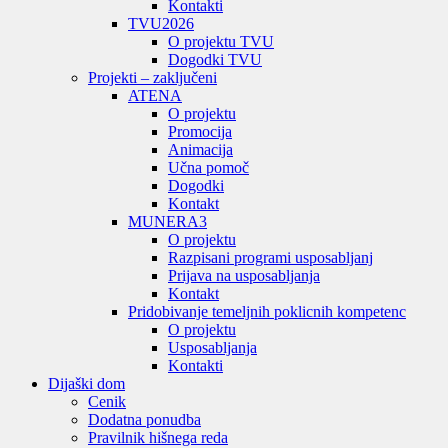
Kontakti
TVU
2026
O projektu TVU
Dogodki TVU
Projekti – zaključeni
ATENA
O projektu
Promocija
Animacija
Učna pomoč
Dogodki
Kontakt
MUNERA3
O projektu
Razpisani programi usposabljanj
Prijava na usposabljanja
Kontakt
Pridobivanje temeljnih poklicnih kompetenc
O projektu
Usposabljanja
Kontakti
Dijaški dom
Cenik
Dodatna ponudba
Pravilnik hišnega reda