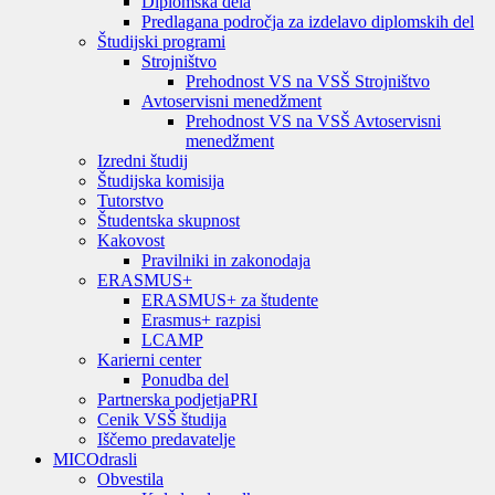
Diplomska dela
Predlagana področja za izdelavo diplomskih del
Študijski programi
Strojništvo
Prehodnost VS na VSŠ Strojništvo
Avtoservisni menedžment
Prehodnost VS na VSŠ Avtoservisni
menedžment
Izredni študij
Študijska komisija
Tutorstvo
Študentska skupnost
Kakovost
Pravilniki in zakonodaja
ERASMUS+
ERASMUS+ za študente
Erasmus+ razpisi
LCAMP
Karierni center
Ponudba del
Partnerska podjetja
PRI
Cenik VSŠ študija
Iščemo predavatelje
MIC
Odrasli
Obvestila