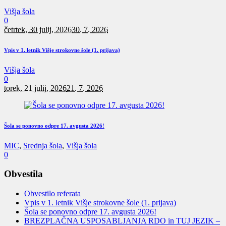
Višja šola
0
četrtek, 30 julij, 2026
30. 7. 2026
Vpis v 1. letnik Višje strokovne šole (1. prijava)
Višja šola
0
torek, 21 julij, 2026
21. 7. 2026
Šola se ponovno odpre 17. avgusta 2026!
MIC
,
Srednja šola
,
Višja šola
0
Obvestila
Obvestilo referata
Vpis v 1. letnik Višje strokovne šole (1. prijava)
Šola se ponovno odpre 17. avgusta 2026!
BREZPLAČNA USPOSABLJANJA RDO in TUJ JEZIK –