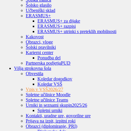
Šolsko glasilo
Učbeniški sklad
ERASMUS+
ERASMUS+ za dijake
ERASMUS+ razpisi
ERASMUS+ utrinki s preteklih mobilnosti
Kakovost
Obrazci, vloge
Šolski pravilniki
Karierni center
Ponudba del
Partnerska podjetja
PUD
Višja strokovna šola
Obvestila
Koledar dogodkov
Koledar VSŠ
Vpis v VSŠ
2026/27
Spletne učilnice Moodle
Spletne učilnice Teams
Urniki in seznami skupin
2025/26
Spletni urniki
Kontakti, uradne ure, govorilne ure
Prijava na izpit, izpitni roki
Obrazci (diplomiranje, PRI)