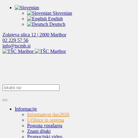
Slovenian
English
Deutsch
Zolajeva ulica 12 | 2000 Maribor
02 229 57 56
info@tscmb.si
Informacije
Informativni dan
2026
Učilnice in oprema
Pogosta vprašanja
Znani dijaki
Promocijski video