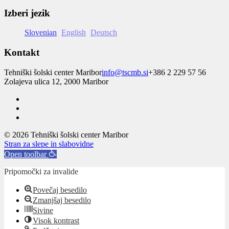
Izberi jezik
Slovenian
English
Deutsch
Kontakt
Tehniški šolski center Maribor
info@tscmb.si
+386 2 229 57 56
Zolajeva ulica 12, 2000 Maribor
© 2026 Tehniški šolski center Maribor
Stran za slepe in slabovidne
Open toolbar
Pripomočki za invalide
Povečaj besedilo
Zmanjšaj besedilo
Sivine
Visok kontrast