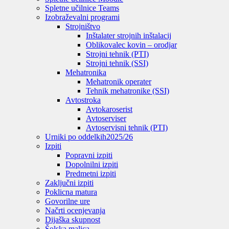
Spletne učilnice Teams
Izobraževalni programi
Strojništvo
Inštalater strojnih inštalacij
Oblikovalec kovin – orodjar
Strojni tehnik (PTI)
Strojni tehnik (SSI)
Mehatronika
Mehatronik operater
Tehnik mehatronike (SSI)
Avtostroka
Avtokaroserist
Avtoserviser
Avtoservisni tehnik (PTI)
Urniki po oddelkih
2025/26
Izpiti
Popravni izpiti
Dopolnilni izpiti
Predmetni izpiti
Zaključni izpiti
Poklicna matura
Govorilne ure
Načrti ocenjevanja
Dijaška skupnost
Šolska malica