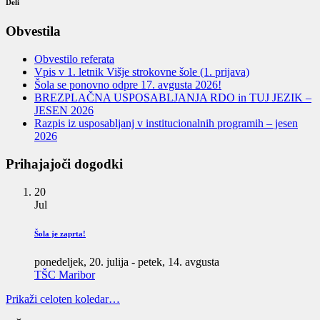
Deli
Obvestila
Obvestilo referata
Vpis v 1. letnik Višje strokovne šole (1. prijava)
Šola se ponovno odpre 17. avgusta 2026!
BREZPLAČNA USPOSABLJANJA RDO in TUJ JEZIK –
JESEN 2026
Razpis iz usposabljanj v institucionalnih programih – jesen
2026
Prihajajoči dogodki
20
Jul
Šola je zaprta!
ponedeljek, 20. julija
-
petek, 14. avgusta
TŠC Maribor
Prikaži celoten koledar…