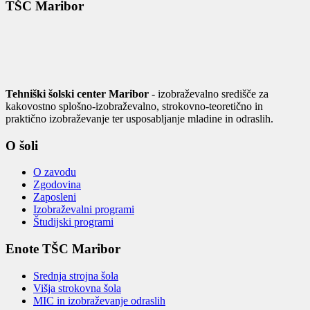
TŠC Maribor
Tehniški šolski center Maribor
- izobraževalno središče za
kakovostno splošno-izobraževalno, strokovno-teoretično in
praktično izobraževanje ter usposabljanje mladine in odraslih.
O šoli
O zavodu
Zgodovina
Zaposleni
Izobraževalni programi
Študijski programi
Enote TŠC Maribor
Srednja strojna šola
Višja strokovna šola
MIC in izobraževanje odraslih