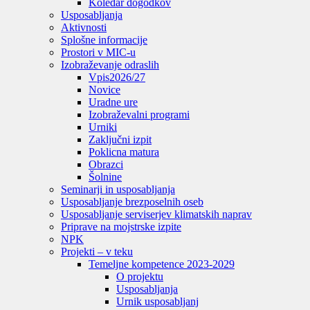
Koledar dogodkov
Usposabljanja
Aktivnosti
Splošne informacije
Prostori v MIC-u
Izobraževanje odraslih
Vpis
2026/27
Novice
Uradne ure
Izobraževalni programi
Urniki
Zaključni izpit
Poklicna matura
Obrazci
Šolnine
Seminarji in usposabljanja
Usposabljanje brezposelnih oseb
Usposabljanje serviserjev klimatskih naprav
Priprave na mojstrske izpite
NPK
Projekti – v teku
Temeljne kompetence 2023-2029
O projektu
Usposabljanja
Urnik usposabljanj