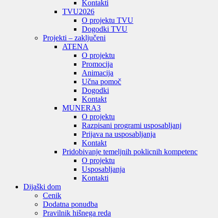
Kontakti
TVU
2026
O projektu TVU
Dogodki TVU
Projekti – zaključeni
ATENA
O projektu
Promocija
Animacija
Učna pomoč
Dogodki
Kontakt
MUNERA3
O projektu
Razpisani programi usposabljanj
Prijava na usposabljanja
Kontakt
Pridobivanje temeljnih poklicnih kompetenc
O projektu
Usposabljanja
Kontakti
Dijaški dom
Cenik
Dodatna ponudba
Pravilnik hišnega reda