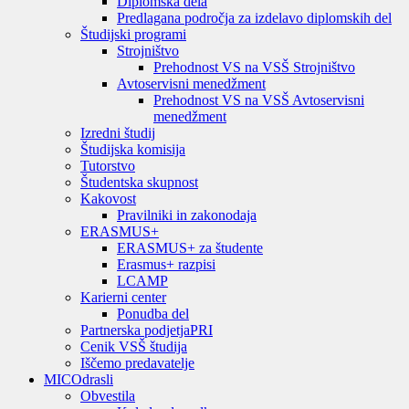
Diplomska dela
Predlagana področja za izdelavo diplomskih del
Študijski programi
Strojništvo
Prehodnost VS na VSŠ Strojništvo
Avtoservisni menedžment
Prehodnost VS na VSŠ Avtoservisni
menedžment
Izredni študij
Študijska komisija
Tutorstvo
Študentska skupnost
Kakovost
Pravilniki in zakonodaja
ERASMUS+
ERASMUS+ za študente
Erasmus+ razpisi
LCAMP
Karierni center
Ponudba del
Partnerska podjetja
PRI
Cenik VSŠ študija
Iščemo predavatelje
MIC
Odrasli
Obvestila