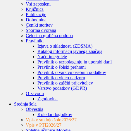
Vsi zaposleni
Knjižnica
Publikacije
Dohodnina
Ceniki storitev
Športna dvorana
Celostna grafična podoba
Pravilniki
Izjava o skladnosti (ZDSMA)
Katalog informacij javnega značaja
Načrt integritete
Pravilnik o razpolaganju in uporabi daril
Pravilnik o šolski prehrani
Pravilnik o varstvu osebnih podatkov
Pravilnik o video nadzoru
Pravilnik o zaščiti prijaviteljev
Varstvo podatkov (GDPR)
O zavodu
Zgodovina
Srednja šola
Obvestila
Koledar dogodkov
Vpis v srednjo šolo
2026/27
Vpis v PTI
2026/27
Spletne učilnice Moodle