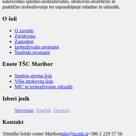
kakovostno splošno-izobraževalno, strokovno-teoretično in
praktično izobraževanje ter usposabljanje mladine in odraslih.
O šoli
O zavodu
Zgodovina
Zaposleni
Izobraževalni programi
Študijski programi
Enote TŠC Maribor
Srednja strojna šola
Višja strokovna šola
MIC in izobraževanje odraslih
Izberi jezik
Slovenian
English
Deutsch
Kontakt
Tehniški šolski center Maribor
info@tscmb.si
+386 2 229 57 56