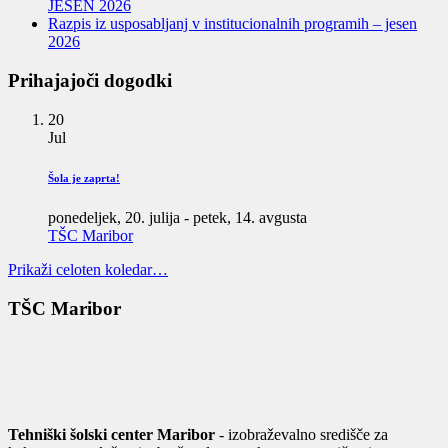
JESEN 2026
Razpis iz usposabljanj v institucionalnih programih – jesen
2026
Prihajajoči dogodki
20
Jul
Šola je zaprta!
ponedeljek, 20. julija
-
petek, 14. avgusta
TŠC Maribor
Prikaži celoten koledar…
TŠC Maribor
Tehniški šolski center Maribor
- izobraževalno središče za