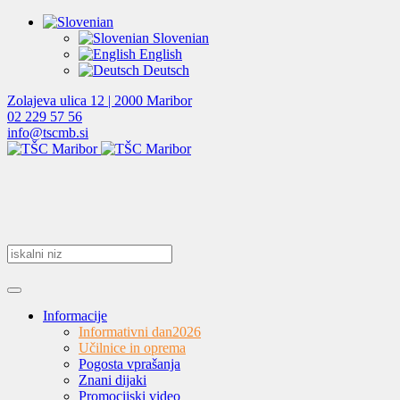
Slovenian
English
Deutsch
Zolajeva ulica 12 | 2000 Maribor
02 229 57 56
info@tscmb.si
Informacije
Informativni dan
2026
Učilnice in oprema
Pogosta vprašanja
Znani dijaki
Promocijski video