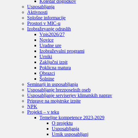
Koledar dogodkov
Usposabljanja
Aktivnosti
Splošne informacije
Prostori v MIC-u
Izobraževanje odraslih
Vpis
2026/27
Novice
Uradne ure
Izobraževalni programi
Urniki
Zaključni izpit
Poklicna matura
Obrazci
Šolnine
Seminarji in usposabljanja
Usposabljanje brezposelnih oseb
Usposabljanje serviserjev klimatskih naprav
Priprave na mojstrske izpite
NPK
Projekti – v teku
Temeljne kompetence 2023-2029
O projektu
Usposabljanja
Urnik usposabljanj