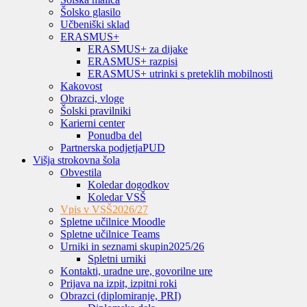
Šolsko glasilo
Učbeniški sklad
ERASMUS+
ERASMUS+ za dijake
ERASMUS+ razpisi
ERASMUS+ utrinki s preteklih mobilnosti
Kakovost
Obrazci, vloge
Šolski pravilniki
Karierni center
Ponudba del
Partnerska podjetja
PUD
Višja strokovna šola
Obvestila
Koledar dogodkov
Koledar VSŠ
Vpis v VSŠ
2026/27
Spletne učilnice Moodle
Spletne učilnice Teams
Urniki in seznami skupin
2025/26
Spletni urniki
Kontakti, uradne ure, govorilne ure
Prijava na izpit, izpitni roki
Obrazci (diplomiranje, PRI)