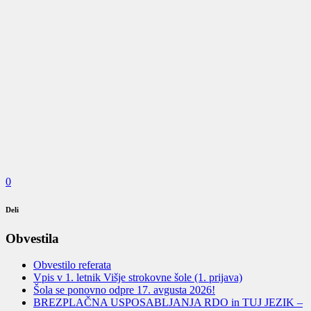
0
Deli
Obvestila
Obvestilo referata
Vpis v 1. letnik Višje strokovne šole (1. prijava)
Šola se ponovno odpre 17. avgusta 2026!
BREZPLAČNA USPOSABLJANJA RDO in TUJ JEZIK –