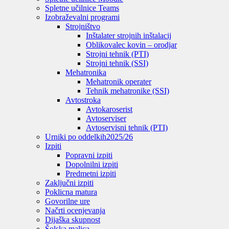
Spletne učilnice Teams
Izobraževalni programi
Strojništvo
Inštalater strojnih inštalacij
Oblikovalec kovin – orodjar
Strojni tehnik (PTI)
Strojni tehnik (SSI)
Mehatronika
Mehatronik operater
Tehnik mehatronike (SSI)
Avtostroka
Avtokaroserist
Avtoserviser
Avtoservisni tehnik (PTI)
Urniki po oddelkih
2025/26
Izpiti
Popravni izpiti
Dopolnilni izpiti
Predmetni izpiti
Zaključni izpiti
Poklicna matura
Govorilne ure
Načrti ocenjevanja
Dijaška skupnost
Šolska malica