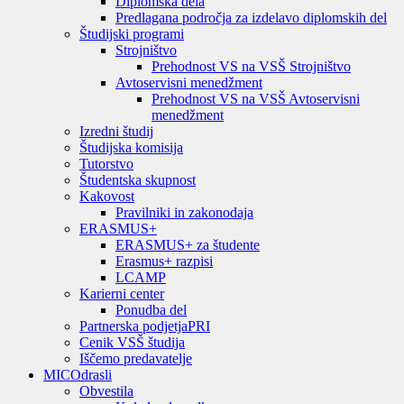
Diplomska dela
Predlagana področja za izdelavo diplomskih del
Študijski programi
Strojništvo
Prehodnost VS na VSŠ Strojništvo
Avtoservisni menedžment
Prehodnost VS na VSŠ Avtoservisni
menedžment
Izredni študij
Študijska komisija
Tutorstvo
Študentska skupnost
Kakovost
Pravilniki in zakonodaja
ERASMUS+
ERASMUS+ za študente
Erasmus+ razpisi
LCAMP
Karierni center
Ponudba del
Partnerska podjetja
PRI
Cenik VSŠ študija
Iščemo predavatelje
MIC
Odrasli
Obvestila