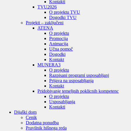
Kontakti
TVU
2026
O projektu TVU
Dogodki TVU
Projekti – zaključeni
ATENA
O projektu
Promocija
Animacija
Učna pomoč
Dogodki
Kontakt
MUNERA3
O projektu
Razpisani programi usposabljanj
Prijava na usposabljanja
Kontakt
Pridobivanje temeljnih poklicnih kompetenc
O projektu
Usposabljanja
Kontakti
Dijaški dom
Cenik
Dodatna ponudba
Pravilnik hišnega reda