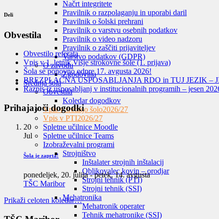
Načrt integritete
Pravilnik o razpolaganju in uporabi daril
Deli
Pravilnik o šolski prehrani
Pravilnik o varstvu osebnih podatkov
Obvestila
Pravilnik o video nadzoru
Pravilnik o zaščiti prijaviteljev
Obvestilo referata
Varstvo podatkov (GDPR)
Vpis v 1. letnik Višje strokovne šole (1. prijava)
O zavodu
Šola se ponovno odpre 17. avgusta 2026!
Zgodovina
BREZPLAČNA USPOSABLJANJA RDO in TUJ JEZIK – J
Srednja šola
Razpis iz usposabljanj v institucionalnih programih – jesen 202
Obvestila
Koledar dogodkov
Prihajajoči dogodki
Vpis v srednjo šolo
2026/27
Vpis v PTI
2026/27
20
Spletne učilnice Moodle
Jul
Spletne učilnice Teams
Izobraževalni programi
Strojništvo
Šola je zaprta!
Inštalater strojnih inštalacij
Oblikovalec kovin – orodjar
ponedeljek, 20. julija
-
petek, 14. avgusta
Strojni tehnik (PTI)
TŠC Maribor
Strojni tehnik (SSI)
Mehatronika
Prikaži celoten koledar…
Mehatronik operater
Tehnik mehatronike (SSI)