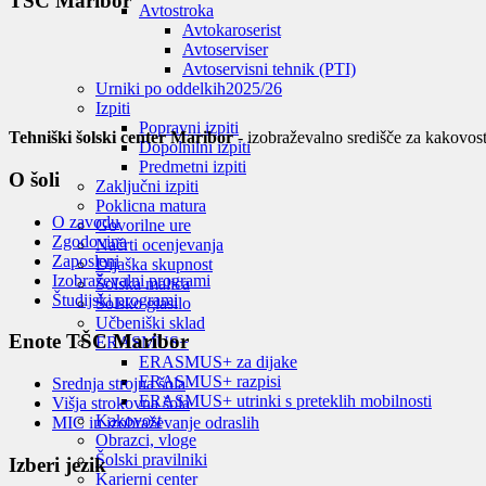
TŠC Maribor
Avtostroka
Avtokaroserist
Avtoserviser
Avtoservisni tehnik (PTI)
Urniki po oddelkih
2025/26
Izpiti
Popravni izpiti
Tehniški šolski center Maribor
- izobraževalno središče za kakovost
Dopolnilni izpiti
Predmetni izpiti
O šoli
Zaključni izpiti
Poklicna matura
O zavodu
Govorilne ure
Zgodovina
Načrti ocenjevanja
Zaposleni
Dijaška skupnost
Izobraževalni programi
Šolska malica
Študijski programi
Šolsko glasilo
Učbeniški sklad
Enote TŠC Maribor
ERASMUS+
ERASMUS+ za dijake
ERASMUS+ razpisi
Srednja strojna šola
ERASMUS+ utrinki s preteklih mobilnosti
Višja strokovna šola
Kakovost
MIC in izobraževanje odraslih
Obrazci, vloge
Šolski pravilniki
Izberi jezik
Karierni center