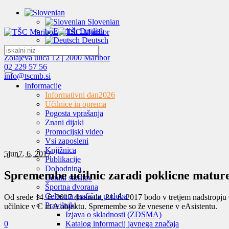
Slovenian
English
Deutsch
Zolajeva ulica 12 | 2000 Maribor
02 229 57 56
info@tscmb.si
Informacije
Informativni dan
2026
Učilnice in oprema
Pogosta vprašanja
Znani dijaki
Promocijski video
Vsi zaposleni
Knjižnica
5
jun
7. 6. 2017
Publikacije
Dohodnina
Spremembe učilnic zaradi poklicne matur
Ceniki storitev
Športna dvorana
Celostna grafična podoba
Od srede 14. 6. 2017 do srede, 21. 6. 2017 bodo v tretjem nadstropju
Pravilniki
učilnice v C in A objektu. Spremembe so že vnesene v eAsistentu.
Izjava o skladnosti (ZDSMA)
0
Katalog informacij javnega značaja