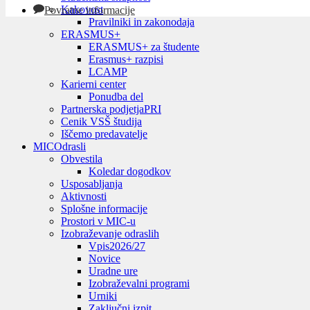
Kakovost
Povratne informacije
Pravilniki in zakonodaja
ERASMUS+
ERASMUS+ za študente
Erasmus+ razpisi
LCAMP
Karierni center
Ponudba del
Partnerska podjetja
PRI
Cenik VSŠ študija
Iščemo predavatelje
MIC
Odrasli
Obvestila
Koledar dogodkov
Usposabljanja
Aktivnosti
Splošne informacije
Prostori v MIC-u
Izobraževanje odraslih
Vpis
2026/27
Novice
Uradne ure
Izobraževalni programi
Urniki
Zaključni izpit