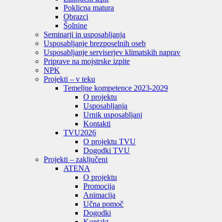
Poklicna matura
Obrazci
Šolnine
Seminarji in usposabljanja
Usposabljanje brezposelnih oseb
Usposabljanje serviserjev klimatskih naprav
Priprave na mojstrske izpite
NPK
Projekti – v teku
Temeljne kompetence 2023-2029
O projektu
Usposabljanja
Urnik usposabljanj
Kontakti
TVU
2026
O projektu TVU
Dogodki TVU
Projekti – zaključeni
ATENA
O projektu
Promocija
Animacija
Učna pomoč
Dogodki
Kontakt