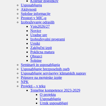
Koledar dogodkov
Usposabljanja
Aktivnosti
Splošne informacije
Prostori v MIC-u
Izobraževanje odraslih
Vpis
2026/27
Novice
Uradne ure
Izobraževalni programi
Urniki
Zaključni izpit
Poklicna matura
Obrazci
Šolnine
Seminarji in usposabljanja
Usposabljanje brezposelnih oseb
Usposabljanje serviserjev klimatskih naprav
Priprave na mojstrske izpite
NPK
Projekti – v teku
Temeljne kompetence 2023-2029
O projektu
Usposabljanja
Urnik usposabljanj