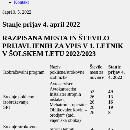
Kontakt
8
apr
10. 5. 2022
Stanje prijav 4. april 2022
RAZPISANA MESTA IN ŠTEVILO
PRIJAVLJENIH ZA VPIS V 1. LETNIK
V ŠOLSKEM LETU 2022/2023
Naziv
Število
Stanje
Izobraževalni program
poklicne/strokovne
mest za
prijav 4.
izobrazbe
novince
4. 2022
Avtoserviser
Avtokaroserist
52
49
Inštalater strojnih
Srednje poklicno
26
13
inštalacij
izobraževanje
26
16
Mehatronik operater
SPI
26
19
Oblikovalec kovin –
26
8
orodjar* (tudi
vajeniška oblika)
Srednje strokovno
Strojni tehnik
56
45