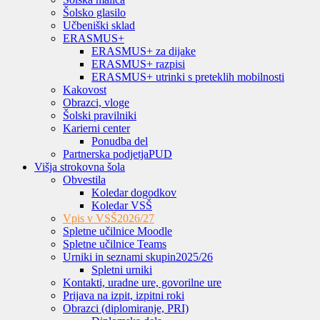
Šolsko glasilo
Učbeniški sklad
ERASMUS+
ERASMUS+ za dijake
ERASMUS+ razpisi
ERASMUS+ utrinki s preteklih mobilnosti
Kakovost
Obrazci, vloge
Šolski pravilniki
Karierni center
Ponudba del
Partnerska podjetja
PUD
Višja strokovna šola
Obvestila
Koledar dogodkov
Koledar VSŠ
Vpis v VSŠ
2026/27
Spletne učilnice Moodle
Spletne učilnice Teams
Urniki in seznami skupin
2025/26
Spletni urniki
Kontakti, uradne ure, govorilne ure
Prijava na izpit, izpitni roki
Obrazci (diplomiranje, PRI)