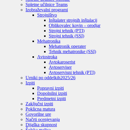
Spletne učilnice Teams
Izobraževalni programi
Strojništvo
Inštalater strojnih inštalacij
Oblikovalec kovin – orodjar
Strojni tehnik (PTI)
Strojni tehnik (SSI)
Mehatronika
Mehatronik operater
Tehnik mehatronike (SSI)
Avtostroka
Avtokaroserist
Avtoserviser
Avtoservisni tehnik (PTI)
Urniki po oddelkih
2025/26
Izpiti
Popravni izpiti
Dopolnilni izpiti
Predmetni izpiti
Zaključni izpiti
Poklicna matura
Govorilne ure
Načrti ocenjevanja
Dijaška skupnost
Šolska malica