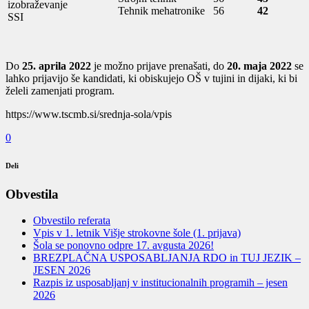
izobraževanje
Tehnik mehatronike
56
42
SSI
Do
25. aprila 2022
je možno prijave prenašati, do
20. maja 2022
se
lahko prijavijo še kandidati, ki obiskujejo OŠ v tujini in dijaki, ki bi
želeli zamenjati program.
https://www.tscmb.si/srednja-sola/vpis
0
Deli
Obvestila
Obvestilo referata
Vpis v 1. letnik Višje strokovne šole (1. prijava)
Šola se ponovno odpre 17. avgusta 2026!
BREZPLAČNA USPOSABLJANJA RDO in TUJ JEZIK –
JESEN 2026
Razpis iz usposabljanj v institucionalnih programih – jesen
2026