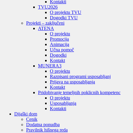
Kontakti
TVU
2026
O projektu TVU
Dogodki TVU
Projekti – zaključeni
ATENA
O projektu
Promocija
Animacija
Učna pomoč
Dogodki
Kontakt
MUNERA3
O projektu
Razpisani programi usposabljanj
Prijava na usposabljanja
Kontakt
Pridobivanje temeljnih poklicnih kompetenc
O projektu
Usposabljanja
Kontakti
Dijaški dom
Cenik
Dodatna ponudba
Pravilnik hišnega reda