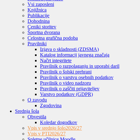
Vsi zaposleni
Knjižnica
Publikacije
Dohodnina
Ceniki storitev
Športna dvorana
Celostna grafična podoba
Pravilniki
Izjava o skladnosti (ZDSMA)
Katalog informacij javnega značaja
Načrt integritete
Pravilnik o razpolaganju in uporabi daril
Pravilnik o šolski prehrani
Pravilnik o varstvu osebnih podatkov
Pravilnik o video nadzoru
Pravilnik o zaščiti prijaviteljev
Varstvo podatkov (GDPR)
O zavodu
Zgodovina
Srednja šola
Obvestila
Koledar dogodkov
Vpis v srednjo šolo
2026/27
Vpis v PTI
2026/27
Spletne učilnice Moodle