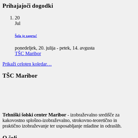
Prihajajoči dogodki
20
Jul
Šola je zaprta!
ponedeljek, 20. julija
-
petek, 14. avgusta
TŠC Maribor
Prikaži celoten koledar…
TŠC Maribor
Tehniški šolski center Maribor
- izobraževalno središče za
kakovostno splošno-izobraževalno, strokovno-teoretično in
praktično izobraževanje ter usposabljanje mladine in odraslih.
O šoli