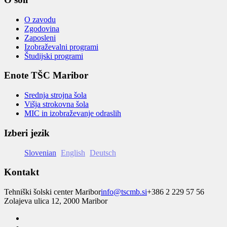
O zavodu
Zgodovina
Zaposleni
Izobraževalni programi
Študijski programi
Enote TŠC Maribor
Srednja strojna šola
Višja strokovna šola
MIC in izobraževanje odraslih
Izberi jezik
Slovenian
English
Deutsch
Kontakt
Tehniški šolski center Maribor
info@tscmb.si
+386 2 229 57 56
Zolajeva ulica 12, 2000 Maribor