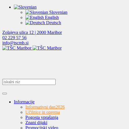
Slovenian
English
Deutsch
Zolajeva ulica 12 | 2000 Maribor
02 229 57 56
info@tscmb.si
Informacije
Informativni dan
2026
Učilnice in oprema
Pogosta vprašanja
Znani dijaki
Promocijski video