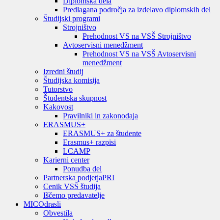
Diplomska dela
Predlagana področja za izdelavo diplomskih del
Študijski programi
Strojništvo
Prehodnost VS na VSŠ Strojništvo
Avtoservisni menedžment
Prehodnost VS na VSŠ Avtoservisni
menedžment
Izredni študij
Študijska komisija
Tutorstvo
Študentska skupnost
Kakovost
Pravilniki in zakonodaja
ERASMUS+
ERASMUS+ za študente
Erasmus+ razpisi
LCAMP
Karierni center
Ponudba del
Partnerska podjetja
PRI
Cenik VSŠ študija
Iščemo predavatelje
MIC
Odrasli
Obvestila