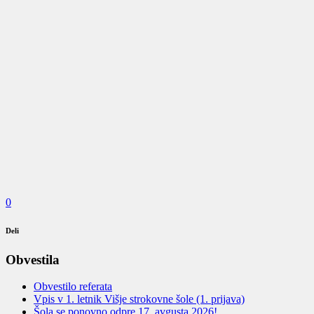
0
Deli
Obvestila
Obvestilo referata
Vpis v 1. letnik Višje strokovne šole (1. prijava)
Šola se ponovno odpre 17. avgusta 2026!