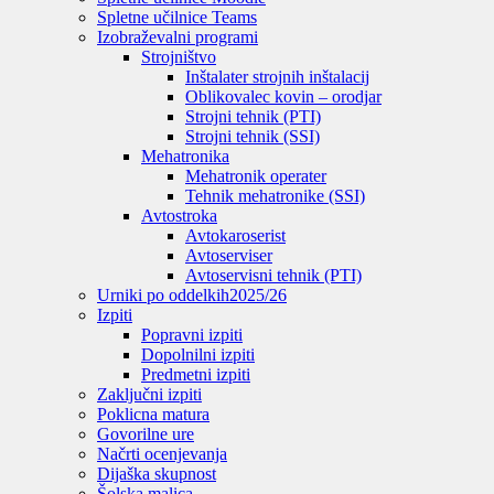
Spletne učilnice Teams
Izobraževalni programi
Strojništvo
Inštalater strojnih inštalacij
Oblikovalec kovin – orodjar
Strojni tehnik (PTI)
Strojni tehnik (SSI)
Mehatronika
Mehatronik operater
Tehnik mehatronike (SSI)
Avtostroka
Avtokaroserist
Avtoserviser
Avtoservisni tehnik (PTI)
Urniki po oddelkih
2025/26
Izpiti
Popravni izpiti
Dopolnilni izpiti
Predmetni izpiti
Zaključni izpiti
Poklicna matura
Govorilne ure
Načrti ocenjevanja
Dijaška skupnost
Šolska malica