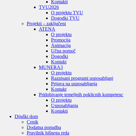
Kontakti
TVU
2026
O projektu TVU
Dogodki TVU
Projekti – zaključeni
ATENA
O projektu
Promocija
Animacija
Učna pomoč
Dogodki
Kontakt
MUNERA3
O projektu
Razpisani programi usposabljanj
Prijava na usposabljanja
Kontakt
Pridobivanje temeljnih poklicnih kompetenc
O projektu
Usposabljanja
Kontakti
Dijaški dom
Cenik
Dodatna ponudba
Pravilnik hišnega reda