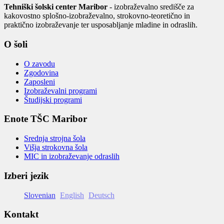
Tehniški šolski center Maribor
- izobraževalno središče za
kakovostno splošno-izobraževalno, strokovno-teoretično in
praktično izobraževanje ter usposabljanje mladine in odraslih.
O šoli
O zavodu
Zgodovina
Zaposleni
Izobraževalni programi
Študijski programi
Enote TŠC Maribor
Srednja strojna šola
Višja strokovna šola
MIC in izobraževanje odraslih
Izberi jezik
Slovenian
English
Deutsch
Kontakt