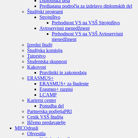
Diplomska dela
Predlagana področja za izdelavo diplomskih del
Študijski programi
Strojništvo
Prehodnost VS na VSŠ Strojništvo
Avtoservisni menedžment
Prehodnost VS na VSŠ Avtoservisni
menedžment
Izredni študij
Študijska komisija
Tutorstvo
Študentska skupnost
Kakovost
Pravilniki in zakonodaja
ERASMUS+
ERASMUS+ za študente
Erasmus+ razpisi
LCAMP
Karierni center
Ponudba del
Partnerska podjetja
PRI
Cenik VSŠ študija
Iščemo predavatelje
MIC
Odrasli
Obvestila