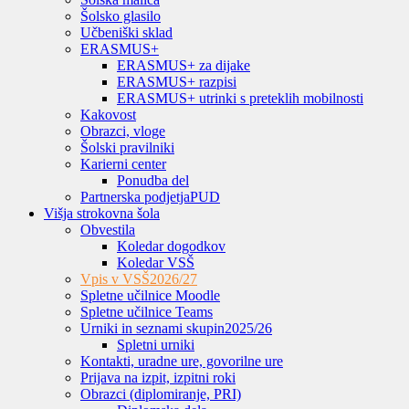
Šolsko glasilo
Učbeniški sklad
ERASMUS+
ERASMUS+ za dijake
ERASMUS+ razpisi
ERASMUS+ utrinki s preteklih mobilnosti
Kakovost
Obrazci, vloge
Šolski pravilniki
Karierni center
Ponudba del
Partnerska podjetja
PUD
Višja strokovna šola
Obvestila
Koledar dogodkov
Koledar VSŠ
Vpis v VSŠ
2026/27
Spletne učilnice Moodle
Spletne učilnice Teams
Urniki in seznami skupin
2025/26
Spletni urniki
Kontakti, uradne ure, govorilne ure
Prijava na izpit, izpitni roki
Obrazci (diplomiranje, PRI)