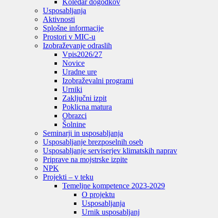
Koledar dogodkov
Usposabljanja
Aktivnosti
Splošne informacije
Prostori v MIC-u
Izobraževanje odraslih
Vpis
2026/27
Novice
Uradne ure
Izobraževalni programi
Urniki
Zaključni izpit
Poklicna matura
Obrazci
Šolnine
Seminarji in usposabljanja
Usposabljanje brezposelnih oseb
Usposabljanje serviserjev klimatskih naprav
Priprave na mojstrske izpite
NPK
Projekti – v teku
Temeljne kompetence 2023-2029
O projektu
Usposabljanja
Urnik usposabljanj