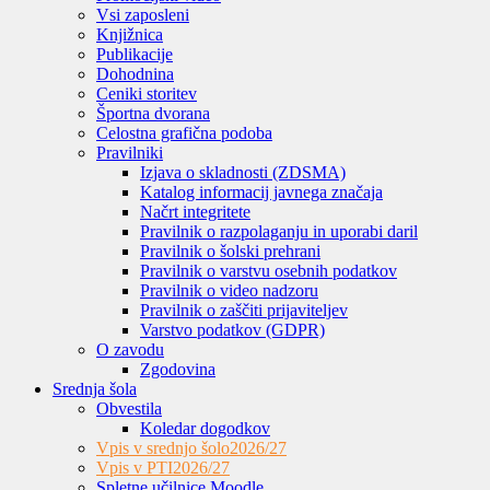
Vsi zaposleni
Knjižnica
Publikacije
Dohodnina
Ceniki storitev
Športna dvorana
Celostna grafična podoba
Pravilniki
Izjava o skladnosti (ZDSMA)
Katalog informacij javnega značaja
Načrt integritete
Pravilnik o razpolaganju in uporabi daril
Pravilnik o šolski prehrani
Pravilnik o varstvu osebnih podatkov
Pravilnik o video nadzoru
Pravilnik o zaščiti prijaviteljev
Varstvo podatkov (GDPR)
O zavodu
Zgodovina
Srednja šola
Obvestila
Koledar dogodkov
Vpis v srednjo šolo
2026/27
Vpis v PTI
2026/27
Spletne učilnice Moodle