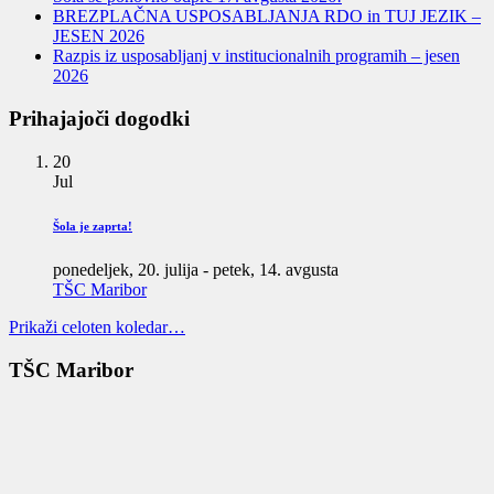
BREZPLAČNA USPOSABLJANJA RDO in TUJ JEZIK –
JESEN 2026
Razpis iz usposabljanj v institucionalnih programih – jesen
2026
Prihajajoči dogodki
20
Jul
Šola je zaprta!
ponedeljek, 20. julija
-
petek, 14. avgusta
TŠC Maribor
Prikaži celoten koledar…
TŠC Maribor