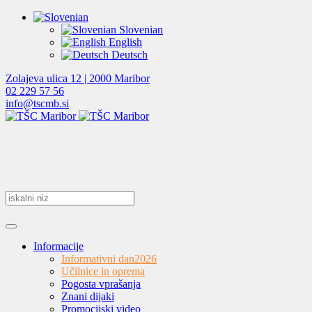
Slovenian
English
Deutsch
Zolajeva ulica 12 | 2000 Maribor
02 229 57 56
info@tscmb.si
Informacije
Informativni dan
2026
Učilnice in oprema
Pogosta vprašanja
Znani dijaki
Promocijski video