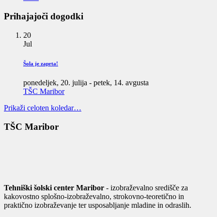
Prihajajoči dogodki
20
Jul
Šola je zaprta!
ponedeljek, 20. julija
-
petek, 14. avgusta
TŠC Maribor
Prikaži celoten koledar…
TŠC Maribor
Tehniški šolski center Maribor
- izobraževalno središče za
kakovostno splošno-izobraževalno, strokovno-teoretično in
praktično izobraževanje ter usposabljanje mladine in odraslih.