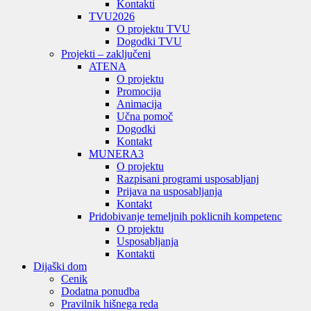
Kontakti
TVU
2026
O projektu TVU
Dogodki TVU
Projekti – zaključeni
ATENA
O projektu
Promocija
Animacija
Učna pomoč
Dogodki
Kontakt
MUNERA3
O projektu
Razpisani programi usposabljanj
Prijava na usposabljanja
Kontakt
Pridobivanje temeljnih poklicnih kompetenc
O projektu
Usposabljanja
Kontakti
Dijaški dom
Cenik
Dodatna ponudba
Pravilnik hišnega reda