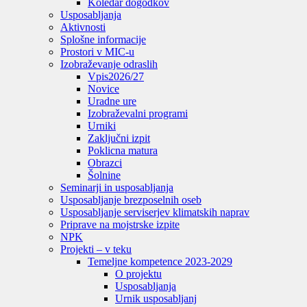
Koledar dogodkov
Usposabljanja
Aktivnosti
Splošne informacije
Prostori v MIC-u
Izobraževanje odraslih
Vpis
2026/27
Novice
Uradne ure
Izobraževalni programi
Urniki
Zaključni izpit
Poklicna matura
Obrazci
Šolnine
Seminarji in usposabljanja
Usposabljanje brezposelnih oseb
Usposabljanje serviserjev klimatskih naprav
Priprave na mojstrske izpite
NPK
Projekti – v teku
Temeljne kompetence 2023-2029
O projektu
Usposabljanja
Urnik usposabljanj