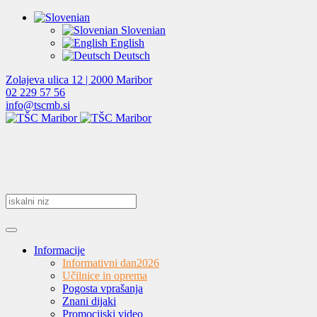
Slovenian
English
Deutsch
Zolajeva ulica 12 | 2000 Maribor
02 229 57 56
info@tscmb.si
Informacije
Informativni dan
2026
Učilnice in oprema
Pogosta vprašanja
Znani dijaki
Promocijski video