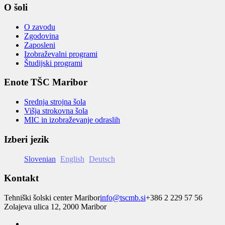
O šoli
O zavodu
Zgodovina
Zaposleni
Izobraževalni programi
Študijski programi
Enote TŠC Maribor
Srednja strojna šola
Višja strokovna šola
MIC in izobraževanje odraslih
Izberi jezik
Slovenian
English
Deutsch
Kontakt
Tehniški šolski center Maribor
info@tscmb.si
+386 2 229 57 56
Zolajeva ulica 12, 2000 Maribor