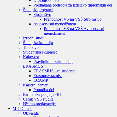
Diplomska dela
Predlagana področja za izdelavo diplomskih del
Študijski programi
Strojništvo
Prehodnost VS na VSŠ Strojništvo
Avtoservisni menedžment
Prehodnost VS na VSŠ Avtoservisni
menedžment
Izredni študij
Študijska komisija
Tutorstvo
Študentska skupnost
Kakovost
Pravilniki in zakonodaja
ERASMUS+
ERASMUS+ za študente
Erasmus+ razpisi
LCAMP
Karierni center
Ponudba del
Partnerska podjetja
PRI
Cenik VSŠ študija
Iščemo predavatelje
MIC
Odrasli
Obvestila