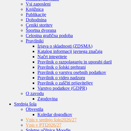
Vsi zaposleni
Knjižnica
Publikacije
Dohodnina
Ceniki storitev
Športna dvorana
Celostna grafična podoba
Pravilniki
Izjava o skladnosti (ZDSMA)
Katalog informacij javnega značaja
Načrt integritete
Pravilnik o razpolaganju in uporabi daril
Pravilnik o šolski prehrani
Pravilnik o varstvu osebnih podatkov
Pravilnik o video nadzoru
Pravilnik o zaščiti prijaviteljev
Varstvo podatkov (GDPR)
O zavodu
Zgodovina
Srednja šola
Obvestila
Koledar dogodkov
Vpis v srednjo šolo
2026/27
Vpis v PTI
2026/27
Spletne učilnice Moodle