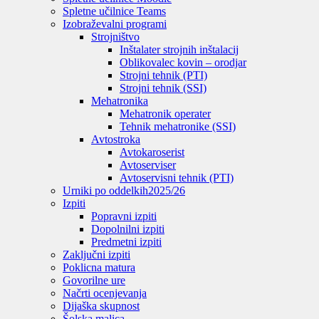
Spletne učilnice Teams
Izobraževalni programi
Strojništvo
Inštalater strojnih inštalacij
Oblikovalec kovin – orodjar
Strojni tehnik (PTI)
Strojni tehnik (SSI)
Mehatronika
Mehatronik operater
Tehnik mehatronike (SSI)
Avtostroka
Avtokaroserist
Avtoserviser
Avtoservisni tehnik (PTI)
Urniki po oddelkih
2025/26
Izpiti
Popravni izpiti
Dopolnilni izpiti
Predmetni izpiti
Zaključni izpiti
Poklicna matura
Govorilne ure
Načrti ocenjevanja
Dijaška skupnost
Šolska malica