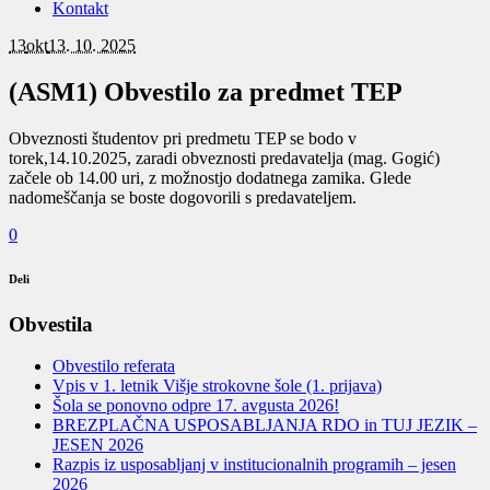
Kontakt
13
okt
13. 10. 2025
(ASM1) Obvestilo za predmet TEP
Obveznosti študentov pri predmetu TEP se bodo v
torek,14.10.2025, zaradi obveznosti predavatelja (mag. Gogić)
začele ob 14.00 uri, z možnostjo dodatnega zamika. Glede
nadomeščanja se boste dogovorili s predavateljem.
0
Deli
Obvestila
Obvestilo referata
Vpis v 1. letnik Višje strokovne šole (1. prijava)
Šola se ponovno odpre 17. avgusta 2026!
BREZPLAČNA USPOSABLJANJA RDO in TUJ JEZIK –
JESEN 2026
Razpis iz usposabljanj v institucionalnih programih – jesen
2026