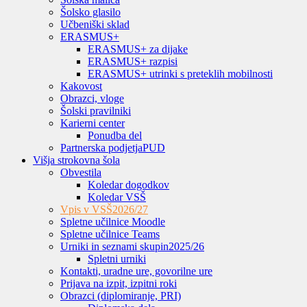
Šolsko glasilo
Učbeniški sklad
ERASMUS+
ERASMUS+ za dijake
ERASMUS+ razpisi
ERASMUS+ utrinki s preteklih mobilnosti
Kakovost
Obrazci, vloge
Šolski pravilniki
Karierni center
Ponudba del
Partnerska podjetja
PUD
Višja strokovna šola
Obvestila
Koledar dogodkov
Koledar VSŠ
Vpis v VSŠ
2026/27
Spletne učilnice Moodle
Spletne učilnice Teams
Urniki in seznami skupin
2025/26
Spletni urniki
Kontakti, uradne ure, govorilne ure
Prijava na izpit, izpitni roki
Obrazci (diplomiranje, PRI)