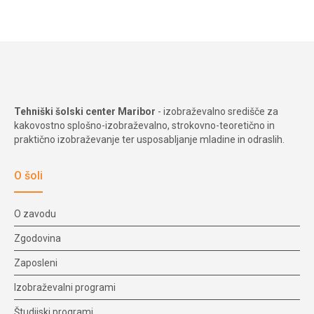
Tehniški šolski center Maribor
- izobraževalno središče za
kakovostno splošno-izobraževalno, strokovno-teoretično in
praktično izobraževanje ter usposabljanje mladine in odraslih.
O šoli
O zavodu
Zgodovina
Zaposleni
Izobraževalni programi
Študijski programi