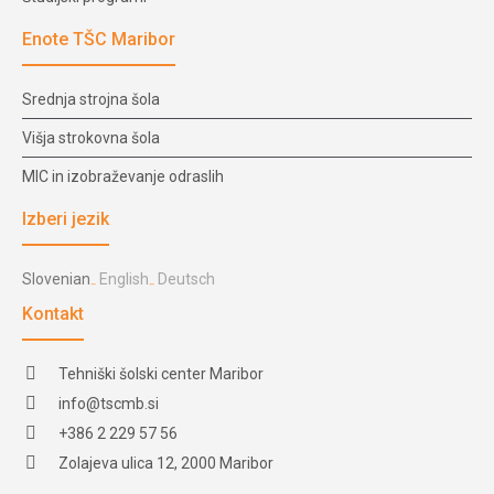
Enote TŠC Maribor
Srednja strojna šola
Višja strokovna šola
MIC in izobraževanje odraslih
Izberi jezik
Slovenian
English
Deutsch
Kontakt
Tehniški šolski center Maribor
info@tscmb.si
+386 2 229 57 56
Zolajeva ulica 12, 2000 Maribor