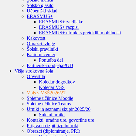
Šolsko glasilo
Učbeniški sklad
ERASMUS+
ERASMUS+ za dijake
ERASMUS+ razpisi
ERASMUS+ utrinki s preteklih mobilnosti
Kakovost
Obrazci, vloge
Šolski pravilniki
Karierni center
Ponudba del
Partnerska podjetja
PUD
Višja strokovna šola
Obvestila
Koledar dogodkov
Koledar VSŠ
Vpis v VSŠ
2026/27
Spletne učilnice Moodle
Spletne učilnice Teams
Urniki in seznami skupin
2025/26
Spletni urniki
Kontakti, uradne ure, govorilne ure
Prijava na izpit, izpitni roki
Obrazci (diplomiranje, PRI)