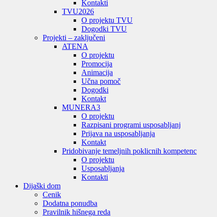
Kontakti
TVU
2026
O projektu TVU
Dogodki TVU
Projekti – zaključeni
ATENA
O projektu
Promocija
Animacija
Učna pomoč
Dogodki
Kontakt
MUNERA3
O projektu
Razpisani programi usposabljanj
Prijava na usposabljanja
Kontakt
Pridobivanje temeljnih poklicnih kompetenc
O projektu
Usposabljanja
Kontakti
Dijaški dom
Cenik
Dodatna ponudba
Pravilnik hišnega reda