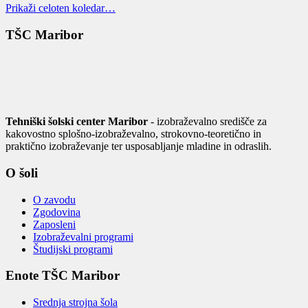
Prikaži celoten koledar…
TŠC Maribor
Tehniški šolski center Maribor
- izobraževalno središče za
kakovostno splošno-izobraževalno, strokovno-teoretično in
praktično izobraževanje ter usposabljanje mladine in odraslih.
O šoli
O zavodu
Zgodovina
Zaposleni
Izobraževalni programi
Študijski programi
Enote TŠC Maribor
Srednja strojna šola