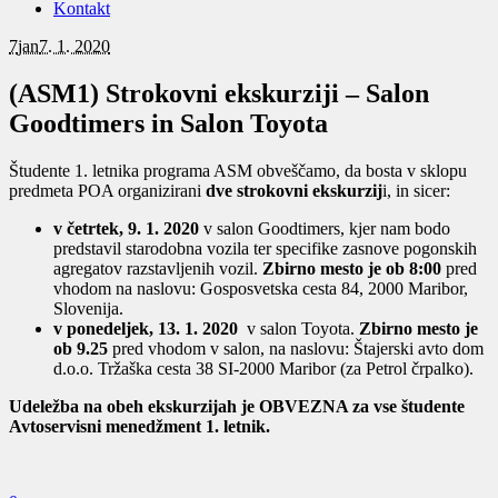
Kontakt
7
jan
7. 1. 2020
(ASM1) Strokovni ekskurziji – Salon
Goodtimers in Salon Toyota
Študente 1. letnika programa ASM obveščamo, da bosta v sklopu
predmeta POA organizirani
dve strokovni ekskurzij
i, in sicer:
v četrtek, 9. 1. 2020
v salon Goodtimers, kjer nam bodo
predstavil starodobna vozila ter specifike zasnove pogonskih
agregatov razstavljenih vozil.
Zbirno mesto je ob 8:00
pred
vhodom na naslovu: Gosposvetska cesta 84, 2000 Maribor,
Slovenija.
v ponedeljek, 13. 1. 2020
v salon Toyota.
Zbirno mesto je
ob 9.25
pred vhodom v salon, na naslovu: Štajerski avto dom
d.o.o. Tržaška cesta 38 SI-2000 Maribor (za Petrol črpalko).
Udeležba na obeh ekskurzijah je OBVEZNA za vse študente
Avtoservisni menedžment 1. letnik.