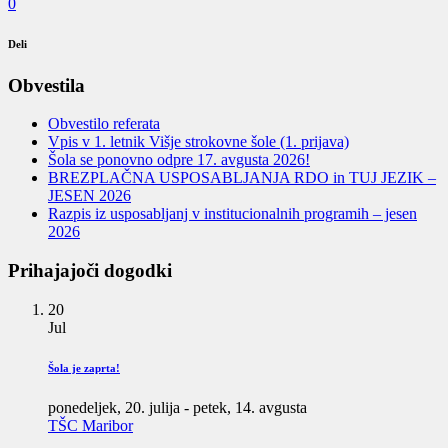
0
Deli
Obvestila
Obvestilo referata
Vpis v 1. letnik Višje strokovne šole (1. prijava)
Šola se ponovno odpre 17. avgusta 2026!
BREZPLAČNA USPOSABLJANJA RDO in TUJ JEZIK –
JESEN 2026
Razpis iz usposabljanj v institucionalnih programih – jesen
2026
Prihajajoči dogodki
20
Jul
Šola je zaprta!
ponedeljek, 20. julija
-
petek, 14. avgusta
TŠC Maribor