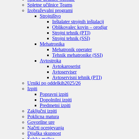
Spletne učilnice Teams
Izobraževalni programi
Strojništvo
Inštalater strojnih inštalacij
Oblikovalec kovin – orodjar
Strojni tehnik (PTI)
Strojni tehnik (SSI)
Mehatronika
Mehatronik operater
Tehnik mehatronike (SSI)
Avtostroka
Avtokaroserist
Avtoserviser
Avtoservisni tehnik (PTI)
Urniki po oddelkih
2025/26
Izpiti
Popravni izpiti
Dopolnilni izpiti
Predmetni izpiti
Zaključni izpiti
Poklicna matura
Govorilne ure
Načrti ocenjevanja
Dijaška skupnost
Šolska malica