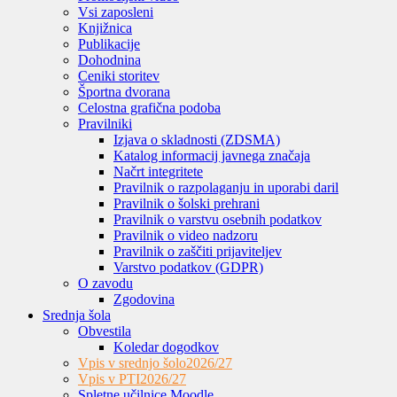
Vsi zaposleni
Knjižnica
Publikacije
Dohodnina
Ceniki storitev
Športna dvorana
Celostna grafična podoba
Pravilniki
Izjava o skladnosti (ZDSMA)
Katalog informacij javnega značaja
Načrt integritete
Pravilnik o razpolaganju in uporabi daril
Pravilnik o šolski prehrani
Pravilnik o varstvu osebnih podatkov
Pravilnik o video nadzoru
Pravilnik o zaščiti prijaviteljev
Varstvo podatkov (GDPR)
O zavodu
Zgodovina
Srednja šola
Obvestila
Koledar dogodkov
Vpis v srednjo šolo
2026/27
Vpis v PTI
2026/27
Spletne učilnice Moodle