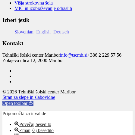
Višja strokovna šola
MIC in izobraževanje odraslih
Izberi jezik
Slovenian
English
Deutsch
Kontakt
Tehniški šolski center Maribor
info@tscmb.si
+386 2 229 57 56
Zolajeva ulica 12, 2000 Maribor
© 2026 Tehniški šolski center Maribor
Stran za slepe in slabovidne
Open toolbar
Pripomočki za invalide
Povečaj besedilo
Zmanjšaj besedilo