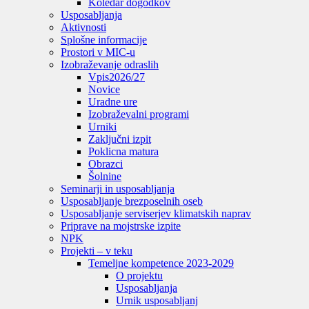
Koledar dogodkov
Usposabljanja
Aktivnosti
Splošne informacije
Prostori v MIC-u
Izobraževanje odraslih
Vpis
2026/27
Novice
Uradne ure
Izobraževalni programi
Urniki
Zaključni izpit
Poklicna matura
Obrazci
Šolnine
Seminarji in usposabljanja
Usposabljanje brezposelnih oseb
Usposabljanje serviserjev klimatskih naprav
Priprave na mojstrske izpite
NPK
Projekti – v teku
Temeljne kompetence 2023-2029
O projektu
Usposabljanja
Urnik usposabljanj