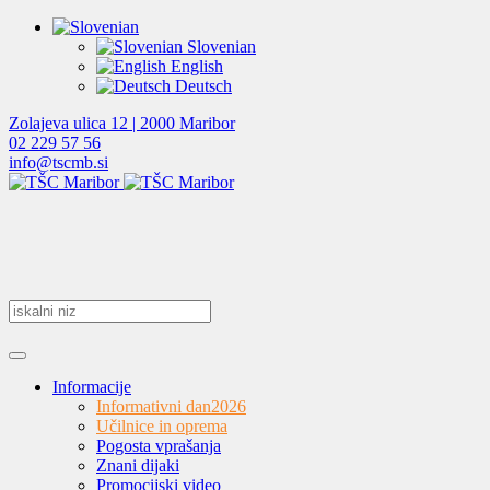
Slovenian
English
Deutsch
Zolajeva ulica 12 | 2000 Maribor
02 229 57 56
info@tscmb.si
Informacije
Informativni dan
2026
Učilnice in oprema
Pogosta vprašanja
Znani dijaki
Promocijski video