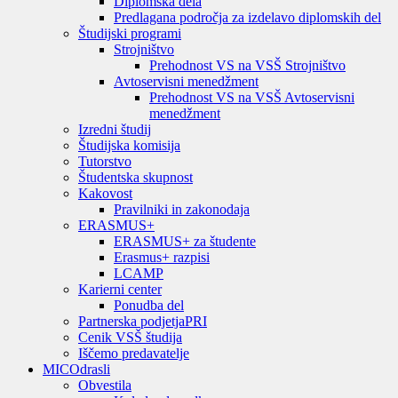
Diplomska dela
Predlagana področja za izdelavo diplomskih del
Študijski programi
Strojništvo
Prehodnost VS na VSŠ Strojništvo
Avtoservisni menedžment
Prehodnost VS na VSŠ Avtoservisni
menedžment
Izredni študij
Študijska komisija
Tutorstvo
Študentska skupnost
Kakovost
Pravilniki in zakonodaja
ERASMUS+
ERASMUS+ za študente
Erasmus+ razpisi
LCAMP
Karierni center
Ponudba del
Partnerska podjetja
PRI
Cenik VSŠ študija
Iščemo predavatelje
MIC
Odrasli
Obvestila