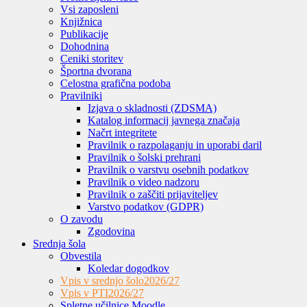
Vsi zaposleni
Knjižnica
Publikacije
Dohodnina
Ceniki storitev
Športna dvorana
Celostna grafična podoba
Pravilniki
Izjava o skladnosti (ZDSMA)
Katalog informacij javnega značaja
Načrt integritete
Pravilnik o razpolaganju in uporabi daril
Pravilnik o šolski prehrani
Pravilnik o varstvu osebnih podatkov
Pravilnik o video nadzoru
Pravilnik o zaščiti prijaviteljev
Varstvo podatkov (GDPR)
O zavodu
Zgodovina
Srednja šola
Obvestila
Koledar dogodkov
Vpis v srednjo šolo
2026/27
Vpis v PTI
2026/27
Spletne učilnice Moodle