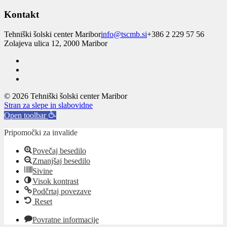
Kontakt
Tehniški šolski center Maribor
info@tscmb.si
+386 2 229 57 56
Zolajeva ulica 12, 2000 Maribor
© 2026 Tehniški šolski center Maribor
Stran za slepe in slabovidne
Open toolbar
Pripomočki za invalide
Povečaj besedilo
Zmanjšaj besedilo
Sivine
Visok kontrast
Podčrtaj povezave
Reset
Povratne informacije