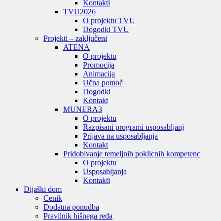
Kontakti
TVU
2026
O projektu TVU
Dogodki TVU
Projekti – zaključeni
ATENA
O projektu
Promocija
Animacija
Učna pomoč
Dogodki
Kontakt
MUNERA3
O projektu
Razpisani programi usposabljanj
Prijava na usposabljanja
Kontakt
Pridobivanje temeljnih poklicnih kompetenc
O projektu
Usposabljanja
Kontakti
Dijaški dom
Cenik
Dodatna ponudba
Pravilnik hišnega reda