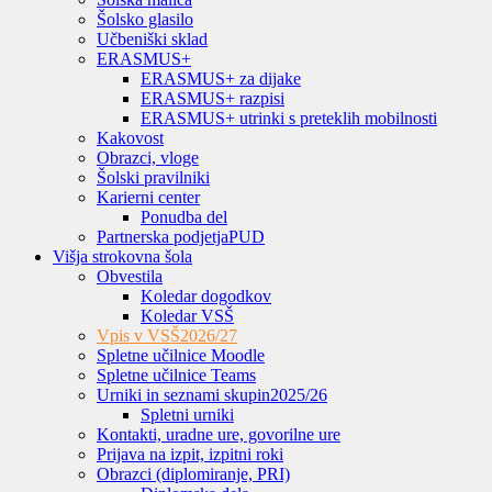
Šolsko glasilo
Učbeniški sklad
ERASMUS+
ERASMUS+ za dijake
ERASMUS+ razpisi
ERASMUS+ utrinki s preteklih mobilnosti
Kakovost
Obrazci, vloge
Šolski pravilniki
Karierni center
Ponudba del
Partnerska podjetja
PUD
Višja strokovna šola
Obvestila
Koledar dogodkov
Koledar VSŠ
Vpis v VSŠ
2026/27
Spletne učilnice Moodle
Spletne učilnice Teams
Urniki in seznami skupin
2025/26
Spletni urniki
Kontakti, uradne ure, govorilne ure
Prijava na izpit, izpitni roki
Obrazci (diplomiranje, PRI)