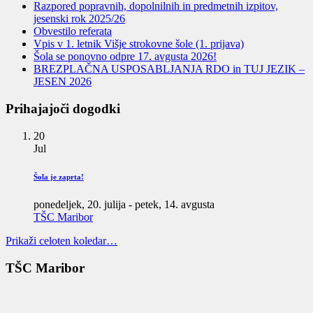
Razpored popravnih, dopolnilnih in predmetnih izpitov,
jesenski rok 2025/26
Obvestilo referata
Vpis v 1. letnik Višje strokovne šole (1. prijava)
Šola se ponovno odpre 17. avgusta 2026!
BREZPLAČNA USPOSABLJANJA RDO in TUJ JEZIK –
JESEN 2026
Prihajajoči dogodki
20
Jul
Šola je zaprta!
ponedeljek, 20. julija
-
petek, 14. avgusta
TŠC Maribor
Prikaži celoten koledar…
TŠC Maribor