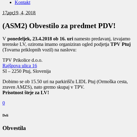
Kontakt
17
apr
19. 4. 2018
(ASM2) Obvestilo za predmet PDV!
V
ponedeljek, 23.4.2018 ob 16. uri
namesto predavanj, izvajamo
terenske LV, oziroma imamo organiziran ogled podjetja
TPV Ptuj
(Tovarna priklopnih vozil) na naslovu:
TPV Prikolice d.o.o.
Rajšpova ulica 16
SI – 2250 Ptuj, Slovenija
Dobimo se ob 15.50 uri na parkirišču LIDL Ptuj (Ormoška cesta,
zraven AMZS), nato gremo skupaj v TPV.
Prisotnost šteje za LV!
0
Deli
Obvestila