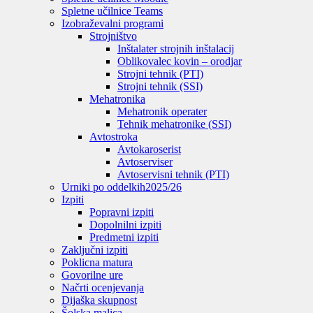
Spletne učilnice Teams
Izobraževalni programi
Strojništvo
Inštalater strojnih inštalacij
Oblikovalec kovin – orodjar
Strojni tehnik (PTI)
Strojni tehnik (SSI)
Mehatronika
Mehatronik operater
Tehnik mehatronike (SSI)
Avtostroka
Avtokaroserist
Avtoserviser
Avtoservisni tehnik (PTI)
Urniki po oddelkih
2025/26
Izpiti
Popravni izpiti
Dopolnilni izpiti
Predmetni izpiti
Zaključni izpiti
Poklicna matura
Govorilne ure
Načrti ocenjevanja
Dijaška skupnost
Šolska malica