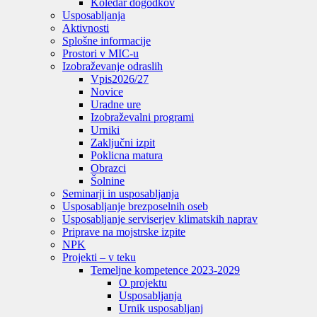
Koledar dogodkov
Usposabljanja
Aktivnosti
Splošne informacije
Prostori v MIC-u
Izobraževanje odraslih
Vpis
2026/27
Novice
Uradne ure
Izobraževalni programi
Urniki
Zaključni izpit
Poklicna matura
Obrazci
Šolnine
Seminarji in usposabljanja
Usposabljanje brezposelnih oseb
Usposabljanje serviserjev klimatskih naprav
Priprave na mojstrske izpite
NPK
Projekti – v teku
Temeljne kompetence 2023-2029
O projektu
Usposabljanja
Urnik usposabljanj