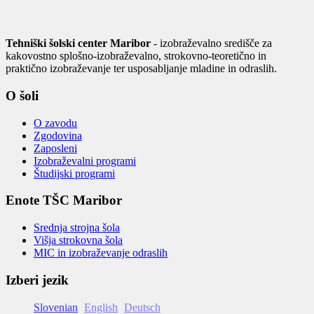
Tehniški šolski center Maribor
- izobraževalno središče za
kakovostno splošno-izobraževalno, strokovno-teoretično in
praktično izobraževanje ter usposabljanje mladine in odraslih.
O šoli
O zavodu
Zgodovina
Zaposleni
Izobraževalni programi
Študijski programi
Enote TŠC Maribor
Srednja strojna šola
Višja strokovna šola
MIC in izobraževanje odraslih
Izberi jezik
Slovenian
English
Deutsch