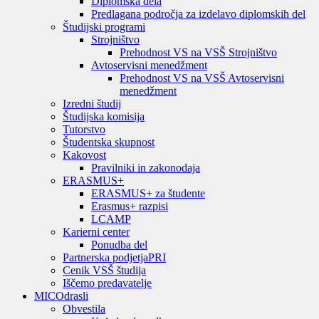
Diplomska dela
Predlagana področja za izdelavo diplomskih del
Študijski programi
Strojništvo
Prehodnost VS na VSŠ Strojništvo
Avtoservisni menedžment
Prehodnost VS na VSŠ Avtoservisni
menedžment
Izredni študij
Študijska komisija
Tutorstvo
Študentska skupnost
Kakovost
Pravilniki in zakonodaja
ERASMUS+
ERASMUS+ za študente
Erasmus+ razpisi
LCAMP
Karierni center
Ponudba del
Partnerska podjetja
PRI
Cenik VSŠ študija
Iščemo predavatelje
MIC
Odrasli
Obvestila