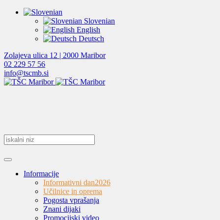
Slovenian
English
Deutsch
Zolajeva ulica 12 | 2000 Maribor
02 229 57 56
info@tscmb.si
Informacije
Informativni dan
2026
Učilnice in oprema
Pogosta vprašanja
Znani dijaki
Promocijski video