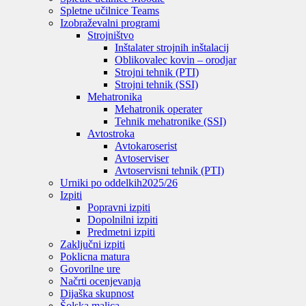
Spletne učilnice Teams
Izobraževalni programi
Strojništvo
Inštalater strojnih inštalacij
Oblikovalec kovin – orodjar
Strojni tehnik (PTI)
Strojni tehnik (SSI)
Mehatronika
Mehatronik operater
Tehnik mehatronike (SSI)
Avtostroka
Avtokaroserist
Avtoserviser
Avtoservisni tehnik (PTI)
Urniki po oddelkih
2025/26
Izpiti
Popravni izpiti
Dopolnilni izpiti
Predmetni izpiti
Zaključni izpiti
Poklicna matura
Govorilne ure
Načrti ocenjevanja
Dijaška skupnost
Šolska malica