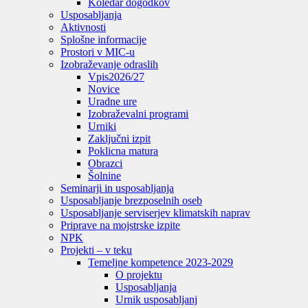
Koledar dogodkov
Usposabljanja
Aktivnosti
Splošne informacije
Prostori v MIC-u
Izobraževanje odraslih
Vpis
2026/27
Novice
Uradne ure
Izobraževalni programi
Urniki
Zaključni izpit
Poklicna matura
Obrazci
Šolnine
Seminarji in usposabljanja
Usposabljanje brezposelnih oseb
Usposabljanje serviserjev klimatskih naprav
Priprave na mojstrske izpite
NPK
Projekti – v teku
Temeljne kompetence 2023-2029
O projektu
Usposabljanja
Urnik usposabljanj