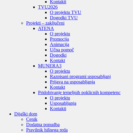
Kontakti
TVU
2026
O projektu TVU
Dogodki TVU
Projekti – zaključeni
ATENA
O projektu
Promocija
Animacija
Učna pomoč
Dogodki
Kontakt
MUNERA3
O projektu
Razpisani programi usposabljanj
Prijava na usposabljanja
Kontakt
Pridobivanje temeljnih poklicnih kompetenc
O projektu
Usposabljanja
Kontakti
Dijaški dom
Cenik
Dodatna ponudba
Pravilnik hišnega reda