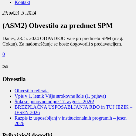
Kontakt
23
maj
23. 5. 2024
(ASM2) Obvestilo za predmet SPM
Danes, 23. 5. 2024 ODPADEJO vaje pri predmetu SPM (mag.
Cokan). Za nadomeščanje se boste dogovorili s predavateljem.
0
Deli
Obvestila
Obvestilo referata
Vpis v 1. letnik Višje strokovne šole (1. prijava)
Šola se ponovno odpre 17. avgusta 2026!
BREZPLAČNA USPOSABLJANJA RDO in TUJ JEZIK –
JESEN 2026
Razpis iz usposabljanj v institucionalnih programih – jesen
2026
Prihajajoči dogodki