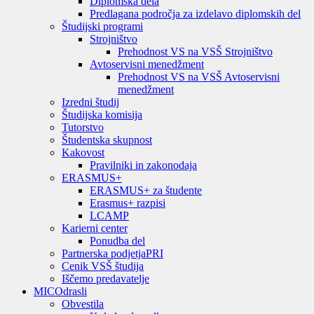
Diplomska dela
Predlagana področja za izdelavo diplomskih del
Študijski programi
Strojništvo
Prehodnost VS na VSŠ Strojništvo
Avtoservisni menedžment
Prehodnost VS na VSŠ Avtoservisni
menedžment
Izredni študij
Študijska komisija
Tutorstvo
Študentska skupnost
Kakovost
Pravilniki in zakonodaja
ERASMUS+
ERASMUS+ za študente
Erasmus+ razpisi
LCAMP
Karierni center
Ponudba del
Partnerska podjetja
PRI
Cenik VSŠ študija
Iščemo predavatelje
MIC
Odrasli
Obvestila