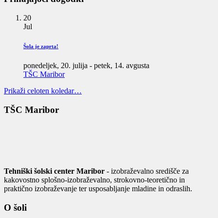
20
Jul
Šola je zaprta!
ponedeljek, 20. julija
-
petek, 14. avgusta
TŠC Maribor
Prikaži celoten koledar…
TŠC Maribor
Tehniški šolski center Maribor
- izobraževalno središče za
kakovostno splošno-izobraževalno, strokovno-teoretično in
praktično izobraževanje ter usposabljanje mladine in odraslih.
O šoli