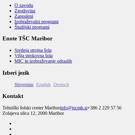
O zavodu
Zgodovina
Zaposleni
Izobraževalni programi
Študijski programi
Enote TŠC Maribor
Srednja strojna šola
Višja strokovna šola
MIC in izobraževanje odraslih
Izberi jezik
Slovenian
English
Deutsch
Kontakt
Tehniški šolski center Maribor
info@tscmb.si
+386 2 229 57 56
Zolajeva ulica 12, 2000 Maribor