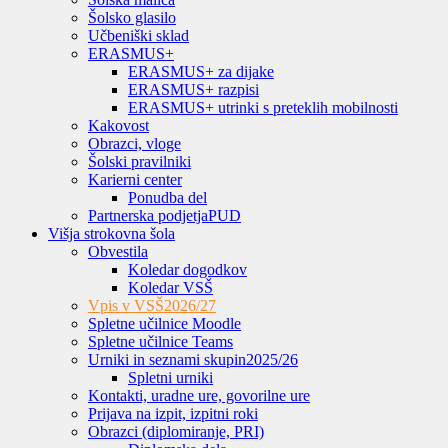
Šolsko glasilo
Učbeniški sklad
ERASMUS+
ERASMUS+ za dijake
ERASMUS+ razpisi
ERASMUS+ utrinki s preteklih mobilnosti
Kakovost
Obrazci, vloge
Šolski pravilniki
Karierni center
Ponudba del
Partnerska podjetja
PUD
Višja strokovna šola
Obvestila
Koledar dogodkov
Koledar VSŠ
Vpis v VSŠ
2026/27
Spletne učilnice Moodle
Spletne učilnice Teams
Urniki in seznami skupin
2025/26
Spletni urniki
Kontakti, uradne ure, govorilne ure
Prijava na izpit, izpitni roki
Obrazci (diplomiranje, PRI)