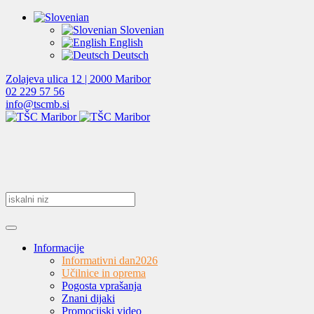
Slovenian
English
Deutsch
Zolajeva ulica 12 | 2000 Maribor
02 229 57 56
info@tscmb.si
Informacije
Informativni dan
2026
Učilnice in oprema
Pogosta vprašanja
Znani dijaki
Promocijski video