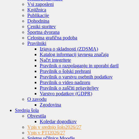
Vsi zaposleni
Knjižnica
Publikacije
Dohodnina
Ceniki storitev
Športna dvorana
Celostna grafična podoba
Pravilniki
Izjava o skladnosti (ZDSMA)
Katalog informacij javnega značaja
Načrt integritete
Pravilnik o razpolaganju in uporabi daril
Pravilnik o šolski prehrani
Pravilnik o varstvu osebnih podatkov
Pravilnik o video nadzoru
Pravilnik o zaščiti prijaviteljev
Varstvo podatkov (GDPR)
O zavodu
Zgodovina
Srednja šola
Obvestila
Koledar dogodkov
Vpis v srednjo šolo
2026/27
Vpis v PTI
2026/27
Spletne učilnice Moodle