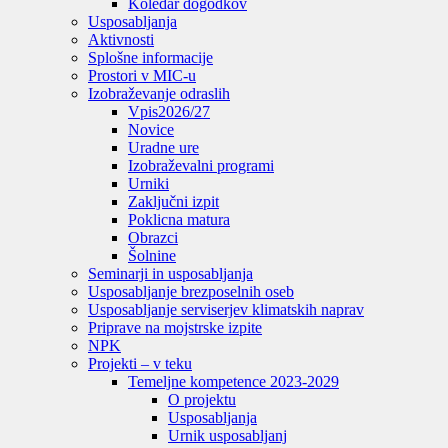
Koledar dogodkov
Usposabljanja
Aktivnosti
Splošne informacije
Prostori v MIC-u
Izobraževanje odraslih
Vpis
2026/27
Novice
Uradne ure
Izobraževalni programi
Urniki
Zaključni izpit
Poklicna matura
Obrazci
Šolnine
Seminarji in usposabljanja
Usposabljanje brezposelnih oseb
Usposabljanje serviserjev klimatskih naprav
Priprave na mojstrske izpite
NPK
Projekti – v teku
Temeljne kompetence 2023-2029
O projektu
Usposabljanja
Urnik usposabljanj