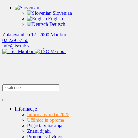
Slovenian
English
Deutsch
Zolajeva ulica 12 | 2000 Maribor
02 229 57 56
info@tscmb.si
Informacije
Informativni dan
2026
Učilnice in oprema
Pogosta vprašanja
Znani dijaki
Promocijski video