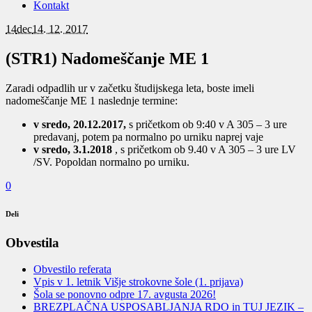
Kontakt
14
dec
14. 12. 2017
(STR1) Nadomeščanje ME 1
Zaradi odpadlih ur v začetku študijskega leta, boste imeli
nadomeščanje ME 1 naslednje termine:
v sredo, 20.12.2017,
s pričetkom ob 9:40 v A 305 – 3 ure
predavanj, potem pa normalno po urniku naprej vaje
v sredo, 3.1.2018
, s pričetkom ob 9.40 v A 305 – 3 ure LV
/SV. Popoldan normalno po urniku.
0
Deli
Obvestila
Obvestilo referata
Vpis v 1. letnik Višje strokovne šole (1. prijava)
Šola se ponovno odpre 17. avgusta 2026!
BREZPLAČNA USPOSABLJANJA RDO in TUJ JEZIK –