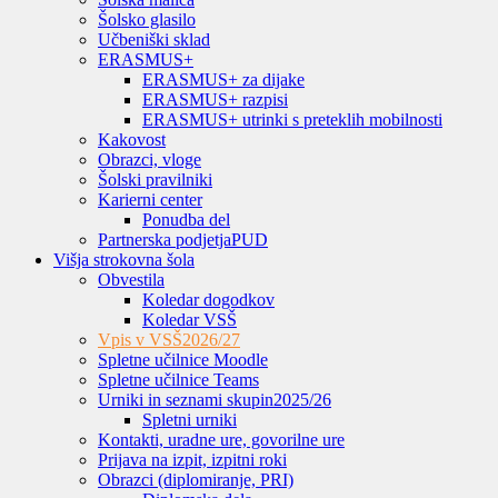
Šolsko glasilo
Učbeniški sklad
ERASMUS+
ERASMUS+ za dijake
ERASMUS+ razpisi
ERASMUS+ utrinki s preteklih mobilnosti
Kakovost
Obrazci, vloge
Šolski pravilniki
Karierni center
Ponudba del
Partnerska podjetja
PUD
Višja strokovna šola
Obvestila
Koledar dogodkov
Koledar VSŠ
Vpis v VSŠ
2026/27
Spletne učilnice Moodle
Spletne učilnice Teams
Urniki in seznami skupin
2025/26
Spletni urniki
Kontakti, uradne ure, govorilne ure
Prijava na izpit, izpitni roki
Obrazci (diplomiranje, PRI)