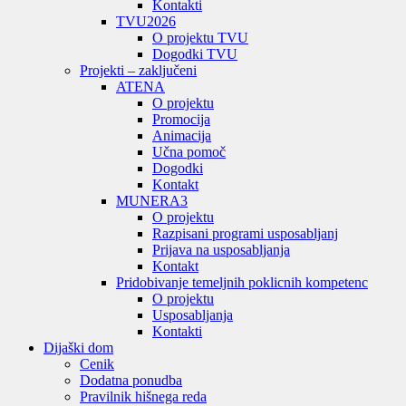
Kontakti
TVU
2026
O projektu TVU
Dogodki TVU
Projekti – zaključeni
ATENA
O projektu
Promocija
Animacija
Učna pomoč
Dogodki
Kontakt
MUNERA3
O projektu
Razpisani programi usposabljanj
Prijava na usposabljanja
Kontakt
Pridobivanje temeljnih poklicnih kompetenc
O projektu
Usposabljanja
Kontakti
Dijaški dom
Cenik
Dodatna ponudba
Pravilnik hišnega reda