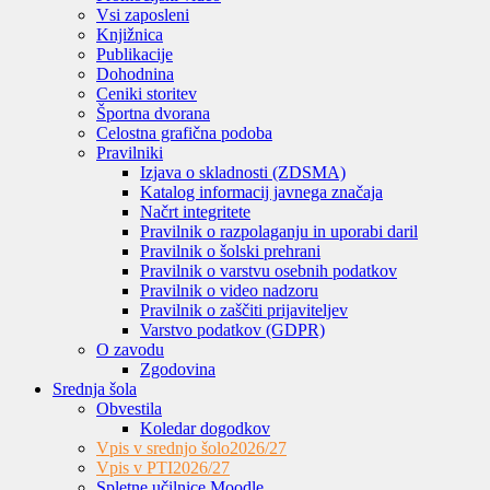
Vsi zaposleni
Knjižnica
Publikacije
Dohodnina
Ceniki storitev
Športna dvorana
Celostna grafična podoba
Pravilniki
Izjava o skladnosti (ZDSMA)
Katalog informacij javnega značaja
Načrt integritete
Pravilnik o razpolaganju in uporabi daril
Pravilnik o šolski prehrani
Pravilnik o varstvu osebnih podatkov
Pravilnik o video nadzoru
Pravilnik o zaščiti prijaviteljev
Varstvo podatkov (GDPR)
O zavodu
Zgodovina
Srednja šola
Obvestila
Koledar dogodkov
Vpis v srednjo šolo
2026/27
Vpis v PTI
2026/27
Spletne učilnice Moodle