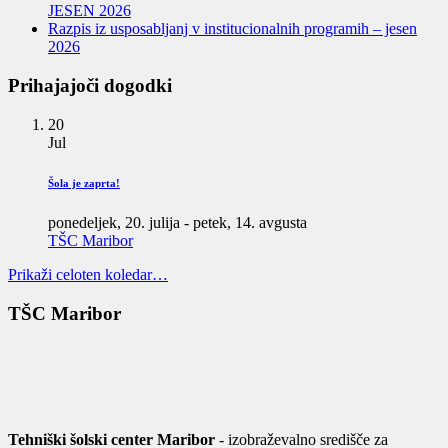
JESEN 2026
Razpis iz usposabljanj v institucionalnih programih – jesen
2026
Prihajajoči dogodki
20
Jul
Šola je zaprta!
ponedeljek, 20. julija
-
petek, 14. avgusta
TŠC Maribor
Prikaži celoten koledar…
TŠC Maribor
Tehniški šolski center Maribor
- izobraževalno središče za