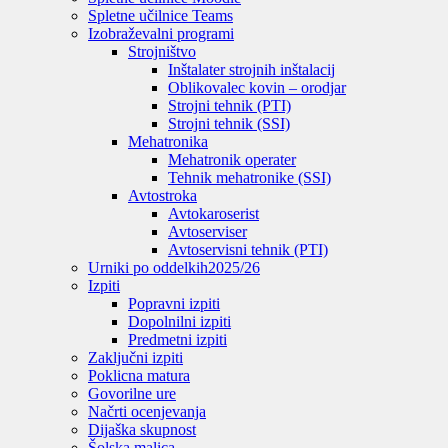
Spletne učilnice Teams
Izobraževalni programi
Strojništvo
Inštalater strojnih inštalacij
Oblikovalec kovin – orodjar
Strojni tehnik (PTI)
Strojni tehnik (SSI)
Mehatronika
Mehatronik operater
Tehnik mehatronike (SSI)
Avtostroka
Avtokaroserist
Avtoserviser
Avtoservisni tehnik (PTI)
Urniki po oddelkih
2025/26
Izpiti
Popravni izpiti
Dopolnilni izpiti
Predmetni izpiti
Zaključni izpiti
Poklicna matura
Govorilne ure
Načrti ocenjevanja
Dijaška skupnost
Šolska malica