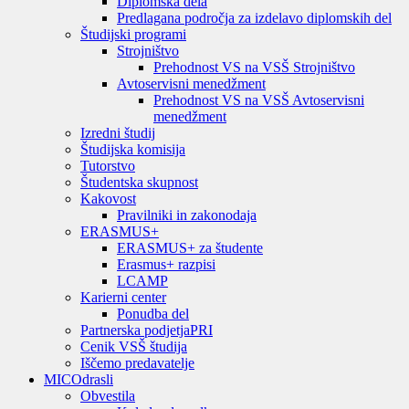
Diplomska dela
Predlagana področja za izdelavo diplomskih del
Študijski programi
Strojništvo
Prehodnost VS na VSŠ Strojništvo
Avtoservisni menedžment
Prehodnost VS na VSŠ Avtoservisni
menedžment
Izredni študij
Študijska komisija
Tutorstvo
Študentska skupnost
Kakovost
Pravilniki in zakonodaja
ERASMUS+
ERASMUS+ za študente
Erasmus+ razpisi
LCAMP
Karierni center
Ponudba del
Partnerska podjetja
PRI
Cenik VSŠ študija
Iščemo predavatelje
MIC
Odrasli
Obvestila