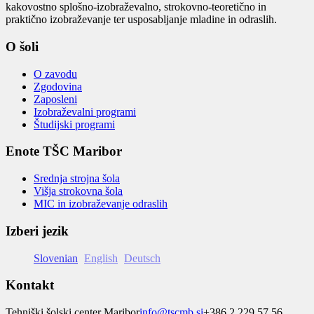
kakovostno splošno-izobraževalno, strokovno-teoretično in
praktično izobraževanje ter usposabljanje mladine in odraslih.
O šoli
O zavodu
Zgodovina
Zaposleni
Izobraževalni programi
Študijski programi
Enote TŠC Maribor
Srednja strojna šola
Višja strokovna šola
MIC in izobraževanje odraslih
Izberi jezik
Slovenian
English
Deutsch
Kontakt
Tehniški šolski center Maribor
info@tscmb.si
+386 2 229 57 56