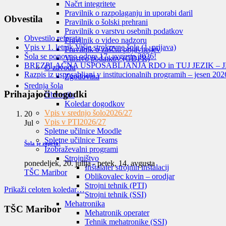
Načrt integritete
Pravilnik o razpolaganju in uporabi daril
Obvestila
Pravilnik o šolski prehrani
Pravilnik o varstvu osebnih podatkov
Obvestilo referata
Pravilnik o video nadzoru
Vpis v 1. letnik Višje strokovne šole (1. prijava)
Pravilnik o zaščiti prijaviteljev
Šola se ponovno odpre 17. avgusta 2026!
Varstvo podatkov (GDPR)
BREZPLAČNA USPOSABLJANJA RDO in TUJ JEZIK – J
O zavodu
Razpis iz usposabljanj v institucionalnih programih – jesen 202
Zgodovina
Srednja šola
Prihajajoči dogodki
Obvestila
Koledar dogodkov
Vpis v srednjo šolo
2026/27
20
Vpis v PTI
2026/27
Jul
Spletne učilnice Moodle
Spletne učilnice Teams
Šola je zaprta!
Izobraževalni programi
Strojništvo
ponedeljek, 20. julija
-
petek, 14. avgusta
Inštalater strojnih inštalacij
TŠC Maribor
Oblikovalec kovin – orodjar
Strojni tehnik (PTI)
Prikaži celoten koledar…
Strojni tehnik (SSI)
Mehatronika
TŠC Maribor
Mehatronik operater
Tehnik mehatronike (SSI)