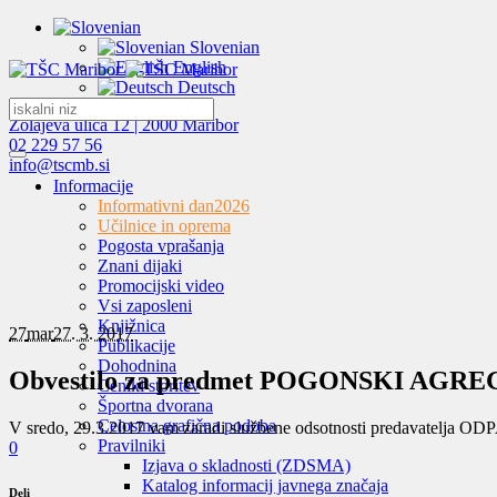
Slovenian
English
Deutsch
Zolajeva ulica 12 | 2000 Maribor
02 229 57 56
info@tscmb.si
Informacije
Informativni dan
2026
Učilnice in oprema
Pogosta vprašanja
Znani dijaki
Promocijski video
Vsi zaposleni
Knjižnica
27
mar
27. 3. 2017
Publikacije
Dohodnina
Obvestilo za predmet POGONSKI AGRE
Ceniki storitev
Športna dvorana
Celostna grafična podoba
V sredo, 29.3.2017 vam zaradi službene odsotnosti predavatelja O
Pravilniki
0
Izjava o skladnosti (ZDSMA)
Katalog informacij javnega značaja
Deli