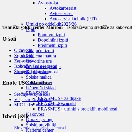
Avtostroka
Avtokaroserist
Avtoserviser
Avtoservisni tehnik (PTI)
Urniki po oddelkih
2025/26
Tehniški šolski center Maribor
- izobraževalno središče za kakovost
Izpiti
Popravni izpiti
O šoli
Dopolnilni izpiti
Predmetni izpiti
O zavodu
Zaključni izpiti
Zgodovina
Poklicna matura
Zaposleni
Govorilne ure
Izobraževalni programi
Načrti ocenjevanja
Študijski programi
Dijaška skupnost
Šolska malica
Enote TŠC Maribor
Šolsko glasilo
Učbeniški sklad
ERASMUS+
Srednja strojna šola
ERASMUS+ za dijake
Višja strokovna šola
ERASMUS+ razpisi
MIC in izobraževanje odraslih
ERASMUS+ utrinki s preteklih mobilnosti
Kakovost
Izberi jezik
Obrazci, vloge
Šolski pravilniki
Slovenian
English
Deutsch
Karierni center