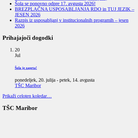
Šola se ponovno odpre 17. avgusta 2026!
BREZPLAČNA USPOSABLJANJA RDO in TUJ JEZIK –
JESEN 2026
Razpis iz usposabljanj v institucionalnih programih – jesen
2026
Prihajajoči dogodki
20
Jul
Šola je zaprta!
ponedeljek, 20. julija
-
petek, 14. avgusta
TŠC Maribor
Prikaži celoten koledar…
TŠC Maribor