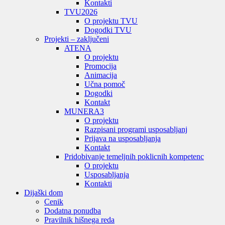
Kontakti
TVU
2026
O projektu TVU
Dogodki TVU
Projekti – zaključeni
ATENA
O projektu
Promocija
Animacija
Učna pomoč
Dogodki
Kontakt
MUNERA3
O projektu
Razpisani programi usposabljanj
Prijava na usposabljanja
Kontakt
Pridobivanje temeljnih poklicnih kompetenc
O projektu
Usposabljanja
Kontakti
Dijaški dom
Cenik
Dodatna ponudba
Pravilnik hišnega reda