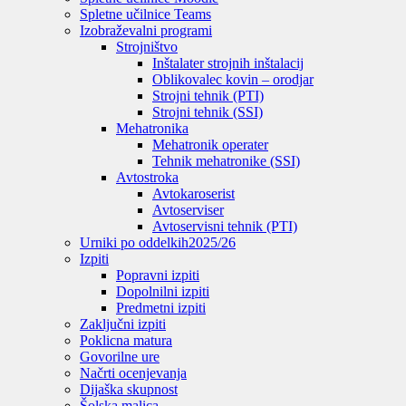
Spletne učilnice Teams
Izobraževalni programi
Strojništvo
Inštalater strojnih inštalacij
Oblikovalec kovin – orodjar
Strojni tehnik (PTI)
Strojni tehnik (SSI)
Mehatronika
Mehatronik operater
Tehnik mehatronike (SSI)
Avtostroka
Avtokaroserist
Avtoserviser
Avtoservisni tehnik (PTI)
Urniki po oddelkih
2025/26
Izpiti
Popravni izpiti
Dopolnilni izpiti
Predmetni izpiti
Zaključni izpiti
Poklicna matura
Govorilne ure
Načrti ocenjevanja
Dijaška skupnost
Šolska malica