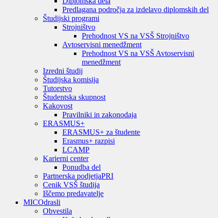
Diplomska dela
Predlagana področja za izdelavo diplomskih del
Študijski programi
Strojništvo
Prehodnost VS na VSŠ Strojništvo
Avtoservisni menedžment
Prehodnost VS na VSŠ Avtoservisni
menedžment
Izredni študij
Študijska komisija
Tutorstvo
Študentska skupnost
Kakovost
Pravilniki in zakonodaja
ERASMUS+
ERASMUS+ za študente
Erasmus+ razpisi
LCAMP
Karierni center
Ponudba del
Partnerska podjetja
PRI
Cenik VSŠ študija
Iščemo predavatelje
MIC
Odrasli
Obvestila