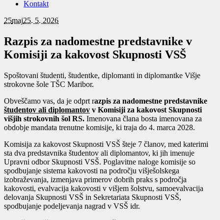
Kontakt
25
maj
25. 5. 2026
Razpis za nadomestne predstavnike v
Komisiji za kakovost Skupnosti VSŠ
Spoštovani študenti, študentke, diplomanti in diplomantke Višje
strokovne šole TŠC Maribor.
Obveščamo vas, da je odprt r
azpis za nadomestne predstavnike
študentov ali diplomantov
v Komisiji za kakovost Skupnosti
višjih strokovnih šol RS.
Imenovana člana bosta imenovana za
obdobje mandata trenutne komisije, ki traja do 4. marca 2028.
Komisija za kakovost Skupnosti VSŠ šteje 7 članov, med katerimi
sta dva predstavnika študentov ali diplomantov, ki jih imenuje
Upravni odbor Skupnosti VSŠ. Poglavitne naloge komisije so
spodbujanje sistema kakovosti na področju višješolskega
izobraževanja, izmenjava primerov dobrih praks s področja
kakovosti, evalvacija kakovosti v višjem šolstvu, samoevalvacija
delovanja Skupnosti VSŠ in Sekretariata Skupnosti VSŠ,
spodbujanje podeljevanja nagrad v VSŠ idr.