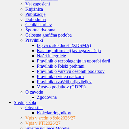
Vsi zaposleni
Knjižnica
Publikacije
Dohodnina
Ceniki storitev
Športna dvorana
Celostna grafična podoba
Pravilniki
Izjava o skladnosti (ZDSMA)
Katalog informacij javnega značaja
Načrt integritete
Pravilnik o razpolaganju in uporabi daril
Pravilnik o šolski prehrani
Pravilnik o varstvu osebnih podatkov
Pravilnik o video nadzoru
Pravilnik o zaščiti prijaviteljev
Varstvo podatkov (GDPR)
O zavodu
Zgodovina
Srednja šola
Obvestila
Koledar dogodkov
Vpis v srednjo šolo
2026/27
Vpis v PTI
2026/27
Spletne učilnice Moodle