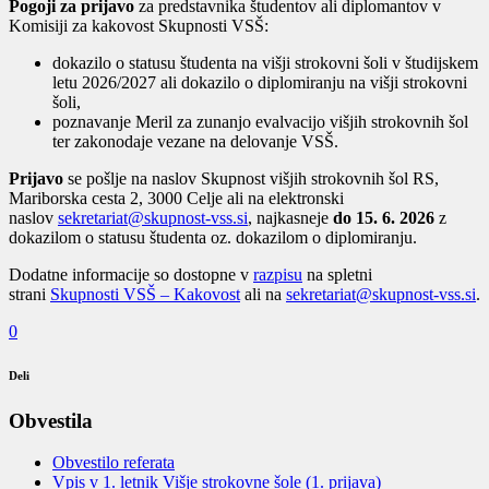
Pogoji za prijavo
za predstavnika študentov ali diplomantov v
Komisiji za kakovost Skupnosti VSŠ:
dokazilo o statusu študenta na višji strokovni šoli v študijskem
letu 2026/2027 ali dokazilo o diplomiranju na višji strokovni
šoli,
poznavanje Meril za zunanjo evalvacijo višjih strokovnih šol
ter zakonodaje vezane na delovanje VSŠ.
Prijavo
se pošlje na naslov Skupnost višjih strokovnih šol RS,
Mariborska cesta 2, 3000 Celje ali na elektronski
naslov
sekretariat@skupnost-vss.si
, najkasneje
do 15. 6. 2026
z
dokazilom o statusu študenta oz. dokazilom o diplomiranju.
Dodatne informacije so dostopne v
razpisu
na spletni
strani
Skupnosti VSŠ – Kakovost
ali na
sekretariat@skupnost-vss.si
.
0
Deli
Obvestila
Obvestilo referata
Vpis v 1. letnik Višje strokovne šole (1. prijava)