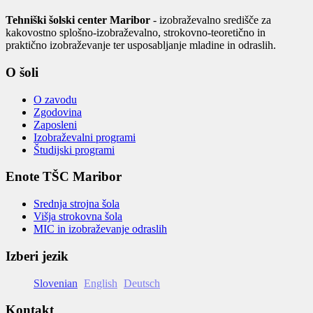
Tehniški šolski center Maribor
- izobraževalno središče za
kakovostno splošno-izobraževalno, strokovno-teoretično in
praktično izobraževanje ter usposabljanje mladine in odraslih.
O šoli
O zavodu
Zgodovina
Zaposleni
Izobraževalni programi
Študijski programi
Enote TŠC Maribor
Srednja strojna šola
Višja strokovna šola
MIC in izobraževanje odraslih
Izberi jezik
Slovenian
English
Deutsch
Kontakt