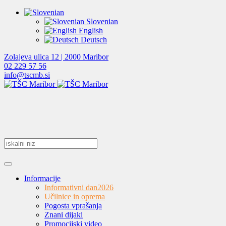
Slovenian
English
Deutsch
Zolajeva ulica 12 | 2000 Maribor
02 229 57 56
info@tscmb.si
Informacije
Informativni dan
2026
Učilnice in oprema
Pogosta vprašanja
Znani dijaki
Promocijski video