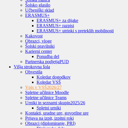
Šolsko glasilo
Učbeniški sklad
ERASMUS+
ERASMUS+ za dijake
ERASMUS+ razpisi
ERASMUS+ utrinki s preteklih mobilnosti
Kakovost
Obrazci, vloge
Šolski pravilniki
Karierni center
Ponudba del
Partnerska podjetja
PUD
Višja strokovna šola
Obvestila
Koledar dogodkov
Koledar VSŠ
Vpis v VSŠ
2026/27
Spletne učilnice Moodle
Spletne učilnice Teams
Urniki in seznami skupin
2025/26
Spletni urniki
Kontakti, uradne ure, govorilne ure
Prijava na izpit, izpitni roki
Obrazci (diplomiranje, PRI)