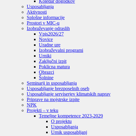
Koledar dogodkov
Usposabljanja
Aktivnosti
Splošne informacije
Prostori v MIC-u
Izobraževanje odraslih
Vpis
2026/27
Novice
Uradne ure
Izobraževalni programi
Urniki
Zaključni izpit
Poklicna matura
Obrazci
Šolnine
Seminarji in usposabljanja
Usposabljanje brezposelnih oseb
Usposabljanje serviserjev klimatskih naprav
Priprave na mojstrske izpite
NPK
Projekti – v teku
Temeljne kompetence 2023-2029
O projektu
Usposabljanja
Urnik usposabljanj