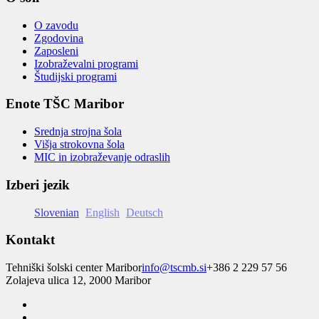
O zavodu
Zgodovina
Zaposleni
Izobraževalni programi
Študijski programi
Enote TŠC Maribor
Srednja strojna šola
Višja strokovna šola
MIC in izobraževanje odraslih
Izberi jezik
Slovenian
English
Deutsch
Kontakt
Tehniški šolski center Maribor
info@tscmb.si
+386 2 229 57 56
Zolajeva ulica 12, 2000 Maribor