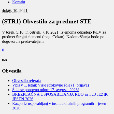
Kontakt
4
okt
6. 10. 2021
(STR1) Obvestilo za predmet STE
V torek, 5.10. in četrtek, 7.10.2021, izjemoma odpadejo P/LV za
predmet Strojni elementi (mag. Cokan). Nadomeščanja bodo po
dogovoru s predavateljem.
0
Deli
Obvestila
Obvestilo referata
Vpis v 1. letnik Višje strokovne šole (1. prijava)
Šola se ponovno odpre 17. avgusta 2026!
BREZPLAČNA USPOSABLJANJA RDO in TUJ JEZIK –
JESEN 2026
Razpis iz usposabljanj v institucionalnih programih – jesen
2026