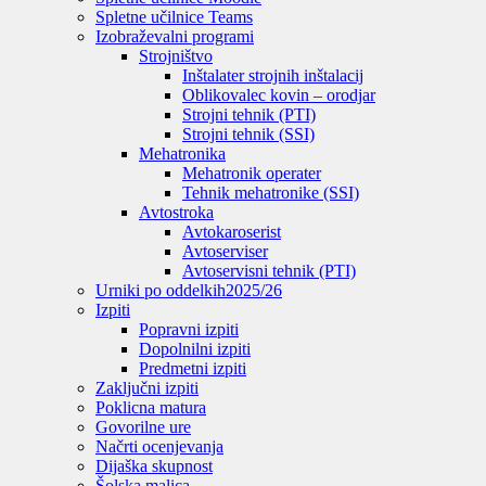
Spletne učilnice Teams
Izobraževalni programi
Strojništvo
Inštalater strojnih inštalacij
Oblikovalec kovin – orodjar
Strojni tehnik (PTI)
Strojni tehnik (SSI)
Mehatronika
Mehatronik operater
Tehnik mehatronike (SSI)
Avtostroka
Avtokaroserist
Avtoserviser
Avtoservisni tehnik (PTI)
Urniki po oddelkih
2025/26
Izpiti
Popravni izpiti
Dopolnilni izpiti
Predmetni izpiti
Zaključni izpiti
Poklicna matura
Govorilne ure
Načrti ocenjevanja
Dijaška skupnost
Šolska malica