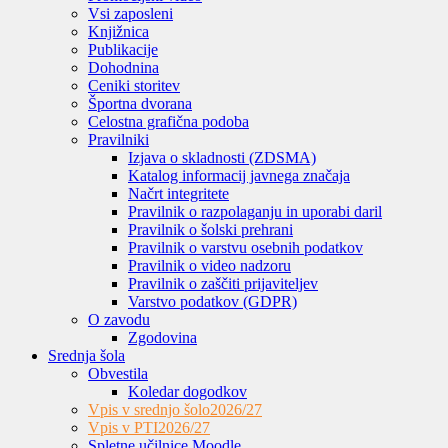
Vsi zaposleni
Knjižnica
Publikacije
Dohodnina
Ceniki storitev
Športna dvorana
Celostna grafična podoba
Pravilniki
Izjava o skladnosti (ZDSMA)
Katalog informacij javnega značaja
Načrt integritete
Pravilnik o razpolaganju in uporabi daril
Pravilnik o šolski prehrani
Pravilnik o varstvu osebnih podatkov
Pravilnik o video nadzoru
Pravilnik o zaščiti prijaviteljev
Varstvo podatkov (GDPR)
O zavodu
Zgodovina
Srednja šola
Obvestila
Koledar dogodkov
Vpis v srednjo šolo
2026/27
Vpis v PTI
2026/27
Spletne učilnice Moodle