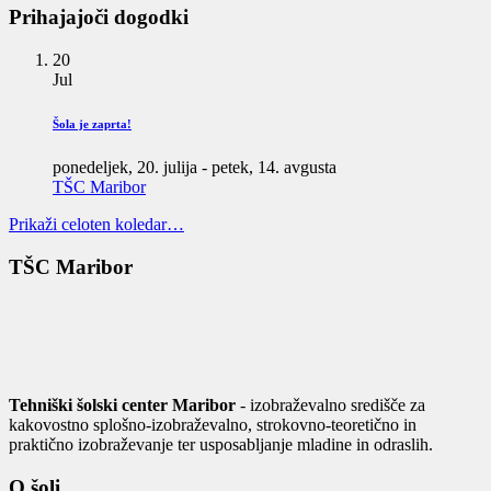
Prihajajoči dogodki
20
Jul
Šola je zaprta!
ponedeljek, 20. julija
-
petek, 14. avgusta
TŠC Maribor
Prikaži celoten koledar…
TŠC Maribor
Tehniški šolski center Maribor
- izobraževalno središče za
kakovostno splošno-izobraževalno, strokovno-teoretično in
praktično izobraževanje ter usposabljanje mladine in odraslih.
O šoli