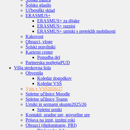
Šolsko glasilo
Učbeniški sklad
ERASMUS+
ERASMUS+ za dijake
ERASMUS+ razpisi
ERASMUS+ utrinki s preteklih mobilnosti
Kakovost
Obrazci, vloge
Šolski pravilniki
Karierni center
Ponudba del
Partnerska podjetja
PUD
Višja strokovna šola
Obvestila
Koledar dogodkov
Koledar VSŠ
Vpis v VSŠ
2026/27
Spletne učilnice Moodle
Spletne učilnice Teams
Urniki in seznami skupin
2025/26
Spletni urniki
Kontakti, uradne ure, govorilne ure
Prijava na izpit, izpitni roki
Obrazci (diplomiranje, PRI)