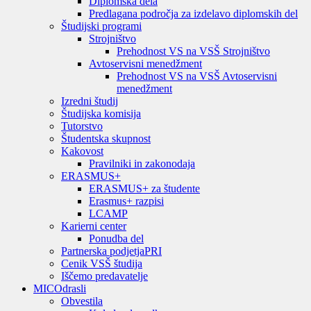
Diplomska dela
Predlagana področja za izdelavo diplomskih del
Študijski programi
Strojništvo
Prehodnost VS na VSŠ Strojništvo
Avtoservisni menedžment
Prehodnost VS na VSŠ Avtoservisni
menedžment
Izredni študij
Študijska komisija
Tutorstvo
Študentska skupnost
Kakovost
Pravilniki in zakonodaja
ERASMUS+
ERASMUS+ za študente
Erasmus+ razpisi
LCAMP
Karierni center
Ponudba del
Partnerska podjetja
PRI
Cenik VSŠ študija
Iščemo predavatelje
MIC
Odrasli
Obvestila