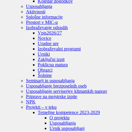
Koledar dogodkov
Usposabljanja
Aktivnosti
Splošne informacije
Prostori v MIC-u
Izobraževanje odraslih
Vpis
2026/27
Novice
Uradne ure
Izobraževalni programi
Urniki
Zaključni izpit
Poklicna matura
Obrazci
Šolnine
Seminarji in usposabljanja
Usposabljanje brezposelnih oseb
Usposabljanje serviserjev klimatskih naprav
Priprave na mojstrske izpite
NPK
Projekti – v teku
Temeljne kompetence 2023-2029
O projektu
Usposabljanja
Urnik usposabljanj