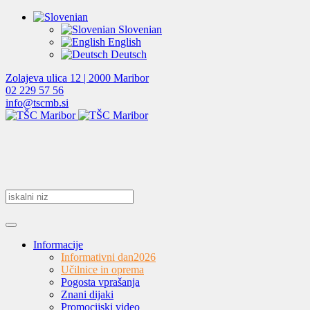
Slovenian
English
Deutsch
Zolajeva ulica 12 | 2000 Maribor
02 229 57 56
info@tscmb.si
Informacije
Informativni dan
2026
Učilnice in oprema
Pogosta vprašanja
Znani dijaki
Promocijski video