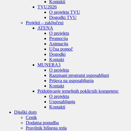
Kontakti
TVU
2026
O projektu TVU
Dogodki TVU
Projekti – zaključeni
ATENA
O projektu
Promocija
Animacija
Učna pomoč
Dogodki
Kontakt
MUNERA3
O projektu
Razpisani programi usposabljanj
Prijava na usposabljanja
Kontakt
Pridobivanje temeljnih poklicnih kompetenc
O projektu
Usposabljanja
Kontakti
Dijaški dom
Cenik
Dodatna ponudba
Pravilnik hišnega reda