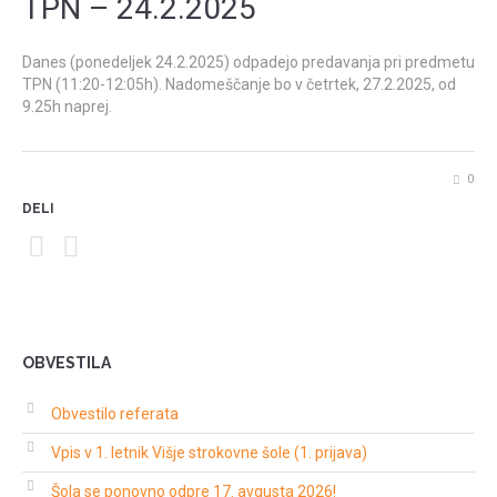
TPN – 24.2.2025
Danes (ponedeljek 24.2.2025) odpadejo predavanja pri predmetu
TPN (11:20-12:05h). Nadomeščanje bo v četrtek, 27.2.2025, od
9.25h naprej.
0
DELI
OBVESTILA
Obvestilo referata
Vpis v 1. letnik Višje strokovne šole (1. prijava)
Šola se ponovno odpre 17. avgusta 2026!