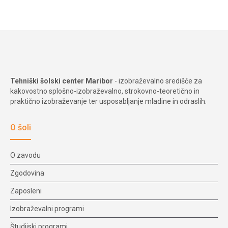
Tehniški šolski center Maribor
- izobraževalno središče za
kakovostno splošno-izobraževalno, strokovno-teoretično in
praktično izobraževanje ter usposabljanje mladine in odraslih.
O šoli
O zavodu
Zgodovina
Zaposleni
Izobraževalni programi
Študijski programi