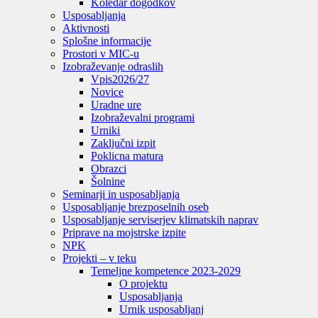
Koledar dogodkov
Usposabljanja
Aktivnosti
Splošne informacije
Prostori v MIC-u
Izobraževanje odraslih
Vpis
2026/27
Novice
Uradne ure
Izobraževalni programi
Urniki
Zaključni izpit
Poklicna matura
Obrazci
Šolnine
Seminarji in usposabljanja
Usposabljanje brezposelnih oseb
Usposabljanje serviserjev klimatskih naprav
Priprave na mojstrske izpite
NPK
Projekti – v teku
Temeljne kompetence 2023-2029
O projektu
Usposabljanja
Urnik usposabljanj