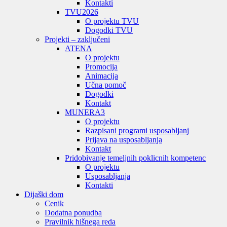
Kontakti
TVU
2026
O projektu TVU
Dogodki TVU
Projekti – zaključeni
ATENA
O projektu
Promocija
Animacija
Učna pomoč
Dogodki
Kontakt
MUNERA3
O projektu
Razpisani programi usposabljanj
Prijava na usposabljanja
Kontakt
Pridobivanje temeljnih poklicnih kompetenc
O projektu
Usposabljanja
Kontakti
Dijaški dom
Cenik
Dodatna ponudba
Pravilnik hišnega reda