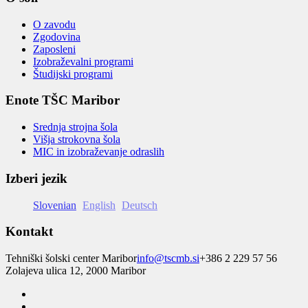
O zavodu
Zgodovina
Zaposleni
Izobraževalni programi
Študijski programi
Enote TŠC Maribor
Srednja strojna šola
Višja strokovna šola
MIC in izobraževanje odraslih
Izberi jezik
Slovenian
English
Deutsch
Kontakt
Tehniški šolski center Maribor
info@tscmb.si
+386 2 229 57 56
Zolajeva ulica 12, 2000 Maribor