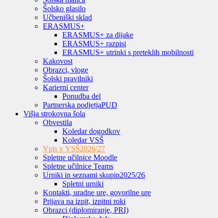
Šolsko glasilo
Učbeniški sklad
ERASMUS+
ERASMUS+ za dijake
ERASMUS+ razpisi
ERASMUS+ utrinki s preteklih mobilnosti
Kakovost
Obrazci, vloge
Šolski pravilniki
Karierni center
Ponudba del
Partnerska podjetja
PUD
Višja strokovna šola
Obvestila
Koledar dogodkov
Koledar VSŠ
Vpis v VSŠ
2026/27
Spletne učilnice Moodle
Spletne učilnice Teams
Urniki in seznami skupin
2025/26
Spletni urniki
Kontakti, uradne ure, govorilne ure
Prijava na izpit, izpitni roki
Obrazci (diplomiranje, PRI)