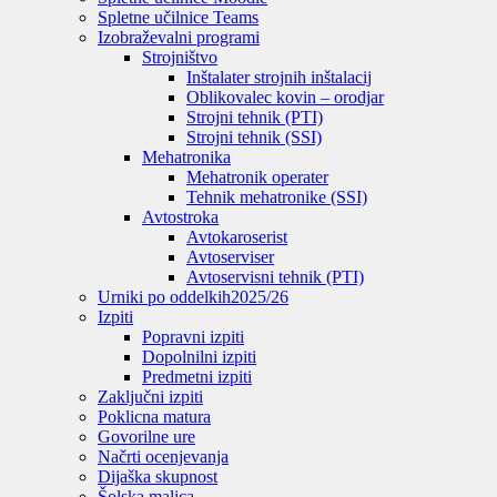
Spletne učilnice Teams
Izobraževalni programi
Strojništvo
Inštalater strojnih inštalacij
Oblikovalec kovin – orodjar
Strojni tehnik (PTI)
Strojni tehnik (SSI)
Mehatronika
Mehatronik operater
Tehnik mehatronike (SSI)
Avtostroka
Avtokaroserist
Avtoserviser
Avtoservisni tehnik (PTI)
Urniki po oddelkih
2025/26
Izpiti
Popravni izpiti
Dopolnilni izpiti
Predmetni izpiti
Zaključni izpiti
Poklicna matura
Govorilne ure
Načrti ocenjevanja
Dijaška skupnost
Šolska malica