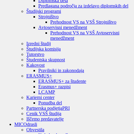
Diplomska dela
Predlagana področja za izdelavo diplomskih del
Študijski programi
Strojništvo
Prehodnost VS na VSŠ Strojništvo
Avtoservisni menedžment
Prehodnost VS na VSŠ Avtoservisni
menedžment
Izredni študij
Študijska komisija
Tutorstvo
Študentska skupnost
Kakovost
Pravilniki in zakonodaja
ERASMUS+
ERASMUS+ za študente
Erasmus+ razpisi
LCAMP
Karierni center
Ponudba del
Partnerska podjetja
PRI
Cenik VSŠ študija
Iščemo predavatelje
MIC
Odrasli
Obvestila