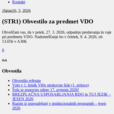
Kontakt
16
mar
16. 3. 2026
(STR1) Obvestilo za predmet VDO
Obveščam vas, da v petek, 27. 3. 2026, odpadejo predavanja in vaje
pri predmetu VDO. Nadomeščanje bo v četrtek, 9. 4. 2026, ob
13.05h v A308.
0
Deli
Obvestila
Obvestilo referata
Vpis v 1. letnik Višje strokovne šole (1. prijava)
Šola se ponovno odpre 17. avgusta 2026!
BREZPLAČNA USPOSABLJANJA RDO in TUJ JEZIK –
JESEN 2026
Razpis iz usposabljanj v institucionalnih programih – jesen
2026