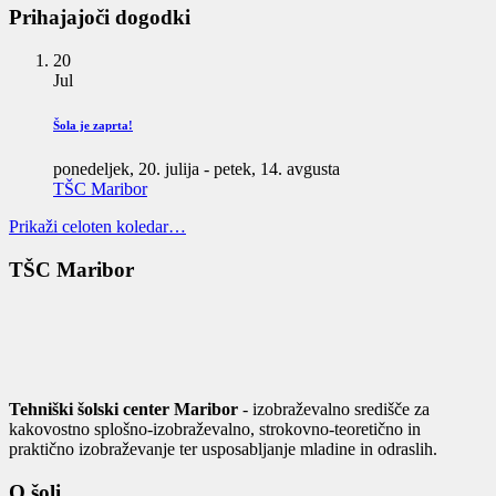
Prihajajoči dogodki
20
Jul
Šola je zaprta!
ponedeljek, 20. julija
-
petek, 14. avgusta
TŠC Maribor
Prikaži celoten koledar…
TŠC Maribor
Tehniški šolski center Maribor
- izobraževalno središče za
kakovostno splošno-izobraževalno, strokovno-teoretično in
praktično izobraževanje ter usposabljanje mladine in odraslih.
O šoli