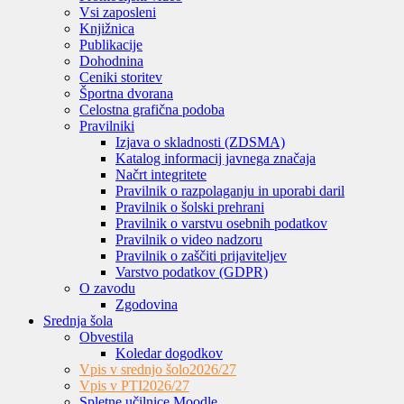
Vsi zaposleni
Knjižnica
Publikacije
Dohodnina
Ceniki storitev
Športna dvorana
Celostna grafična podoba
Pravilniki
Izjava o skladnosti (ZDSMA)
Katalog informacij javnega značaja
Načrt integritete
Pravilnik o razpolaganju in uporabi daril
Pravilnik o šolski prehrani
Pravilnik o varstvu osebnih podatkov
Pravilnik o video nadzoru
Pravilnik o zaščiti prijaviteljev
Varstvo podatkov (GDPR)
O zavodu
Zgodovina
Srednja šola
Obvestila
Koledar dogodkov
Vpis v srednjo šolo
2026/27
Vpis v PTI
2026/27
Spletne učilnice Moodle