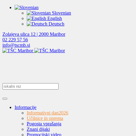
Slovenian
English
Deutsch
Zolajeva ulica 12 | 2000 Maribor
02 229 57 56
info@tscmb.si
Informacije
Informativni dan
2026
Učilnice in oprema
Pogosta vprašanja
Znani dijaki
Promocijski video