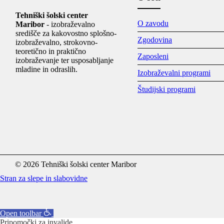
Tehniški šolski center
O zavodu
Maribor
- izobraževalno
središče za kakovostno splošno-
Zgodovina
izobraževalno, strokovno-
teoretično in praktično
Zaposleni
izobraževanje ter usposabljanje
mladine in odraslih.
Izobraževalni programi
Študijski programi
© 2026 Tehniški šolski center Maribor
Stran za slepe in slabovidne
Open toolbar
Pripomočki za invalide