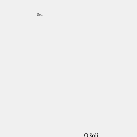
Deli
O šoli