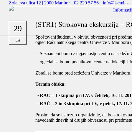
Zolajeva ulica 12 | 2000 Maribor
02 229 57 56
info@tscmb.si
Informaci
(STR1) Strokovna ekskurzija –
29
Spoštovani študenti, v okviru obveznosti pri p
okt
ogled Računalniškega centra Univerze v Maribor
Seznanjeni bomo z dejavnostjo centra na sedežu 
ogledali si bomo podatkovni center na lokaciji 
Zbrali se bomo pred sedežem Univerze v Mariboru,
Termin obiska:
RAČ – 1 skupina pri LV, v četrtek, 16. 11. 201
RAČ – 2 in 3 skupina pri LV, v petek, 17. 11. 
Prosim, da se ustrezno organizirate, da bo strokov
navedenih dnevih ni drugih obveznosti pri predme