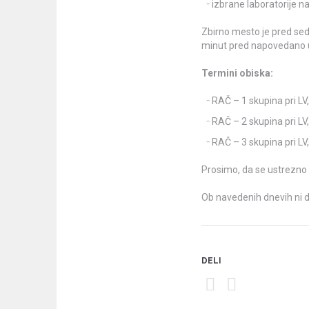
izbrane laboratorije n
Zbirno mesto je pred se
minut pred napovedano 
Termini obiska:
RAČ – 1 skupina pri LV
RAČ – 2 skupina pri LV
RAČ – 3 skupina pri LV
Prosimo, da se ustrezno 
Ob navedenih dnevih ni
DELI