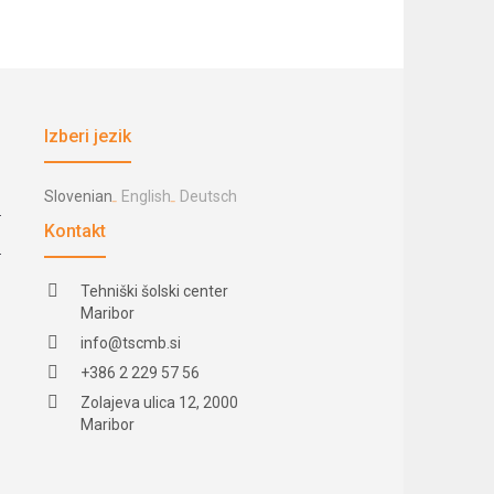
Izberi jezik
Slovenian
English
Deutsch
Kontakt
Tehniški šolski center
Maribor
info@tscmb.si
+386 2 229 57 56
Zolajeva ulica 12, 2000
Maribor