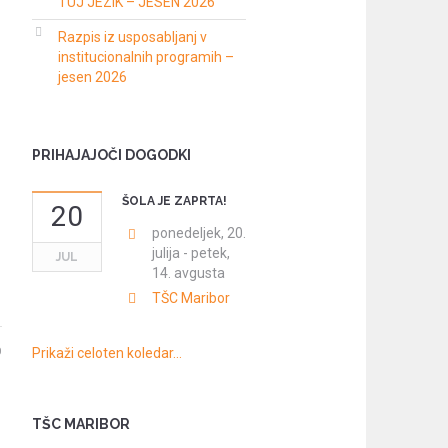
TUJ JEZIK – JESEN 2026
Razpis iz usposabljanj v
institucionalnih programih –
jesen 2026
PRIHAJAJOČI DOGODKI
ŠOLA JE ZAPRTA!
20
ponedeljek, 20.
julija
-
petek,
JUL
14. avgusta
TŠC Maribor
0
Prikaži celoten koledar…
TŠC MARIBOR