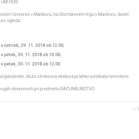
a UM-FERI.
dežem Univerze v Mariboru, na Slomškovem trgu v Mariboru, deset
uro ogleda.
,
v četrtek, 29. 11. 2018 ob 12.00
,
,
v petek, 30. 11. 2018 ob 10.00
,
,
v petek, 30. 11. 2018 ob 12.00
.
organizirate, da bo strokovna ekskurzija lahko potekala nemoteno.
 drugih obveznosti pri predmetu RAČUNALNIŠTVO