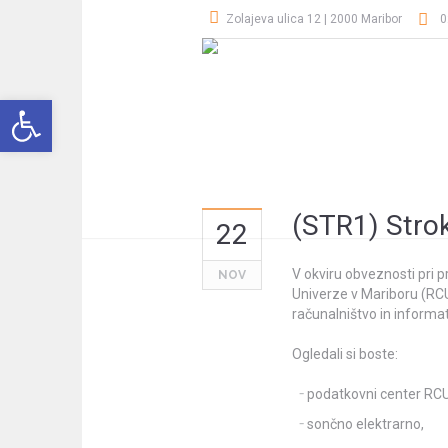
Zolajeva ulica 12 | 2000 Maribor
0
Open toolbar
(STR1) Stro
22
V okviru obveznosti pri
NOV
Univerze v Mariboru (RCU
računalništvo in informat
Ogledali si boste:
podatkovni center RCU
sončno elektrarno,