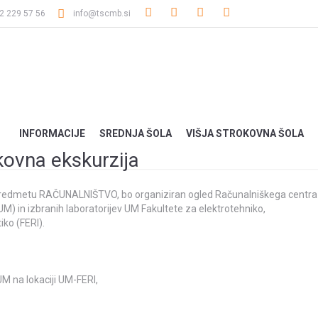
2 229 57 56
info@tscmb.si
INFORMACIJE
SREDNJA ŠOLA
VIŠJA STROKOVNA ŠOLA
kovna ekskurzija
 predmetu RAČUNALNIŠTVO, bo organiziran ogled Računalniškega centra
M) in izbranih laboratorijev UM Fakultete za elektrotehniko,
iko (FERI).
M na lokaciji UM-FERI,