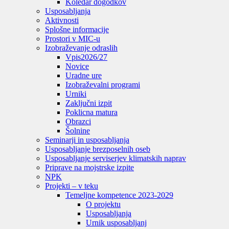
Koledar dogodkov
Usposabljanja
Aktivnosti
Splošne informacije
Prostori v MIC-u
Izobraževanje odraslih
Vpis
2026/27
Novice
Uradne ure
Izobraževalni programi
Urniki
Zaključni izpit
Poklicna matura
Obrazci
Šolnine
Seminarji in usposabljanja
Usposabljanje brezposelnih oseb
Usposabljanje serviserjev klimatskih naprav
Priprave na mojstrske izpite
NPK
Projekti – v teku
Temeljne kompetence 2023-2029
O projektu
Usposabljanja
Urnik usposabljanj