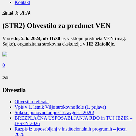
Kontakt
3
jun
4. 6. 2024
(STR2) Obvestilo za predmet VEN
V
sredo, 5. 6. 2024, ob 11:30
je, v sklopu predmeta VEN (mag.
Sajko), organizirana strokovna ekskurzija v
HE Zlatoličje
.
0
Deli
Obvestila
Obvestilo referata
Vpis v 1. letnik Višje strokovne šole (1. prijava)
Šola se ponovno odpre 17. avgusta 2026!
BREZPLAČNA USPOSABLJANJA RDO in TUJ JEZIK –
JESEN 2026
Razpis iz usposabljanj v institucionalnih programih – jesen
2026