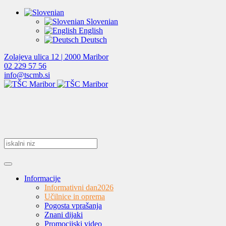
Slovenian
English
Deutsch
Zolajeva ulica 12 | 2000 Maribor
02 229 57 56
info@tscmb.si
Informacije
Informativni dan
2026
Učilnice in oprema
Pogosta vprašanja
Znani dijaki
Promocijski video