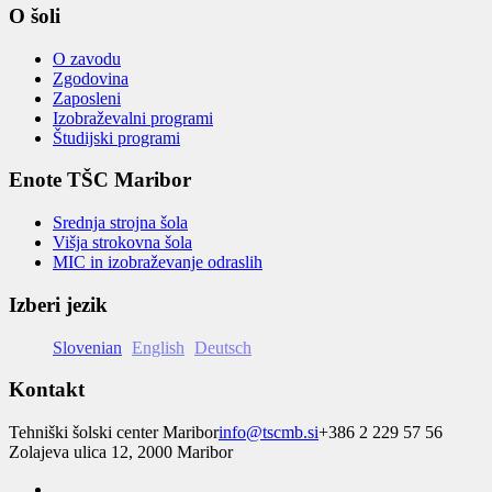
O šoli
O zavodu
Zgodovina
Zaposleni
Izobraževalni programi
Študijski programi
Enote TŠC Maribor
Srednja strojna šola
Višja strokovna šola
MIC in izobraževanje odraslih
Izberi jezik
Slovenian
English
Deutsch
Kontakt
Tehniški šolski center Maribor
info@tscmb.si
+386 2 229 57 56
Zolajeva ulica 12, 2000 Maribor