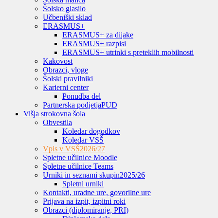
Šolsko glasilo
Učbeniški sklad
ERASMUS+
ERASMUS+ za dijake
ERASMUS+ razpisi
ERASMUS+ utrinki s preteklih mobilnosti
Kakovost
Obrazci, vloge
Šolski pravilniki
Karierni center
Ponudba del
Partnerska podjetja
PUD
Višja strokovna šola
Obvestila
Koledar dogodkov
Koledar VSŠ
Vpis v VSŠ
2026/27
Spletne učilnice Moodle
Spletne učilnice Teams
Urniki in seznami skupin
2025/26
Spletni urniki
Kontakti, uradne ure, govorilne ure
Prijava na izpit, izpitni roki
Obrazci (diplomiranje, PRI)