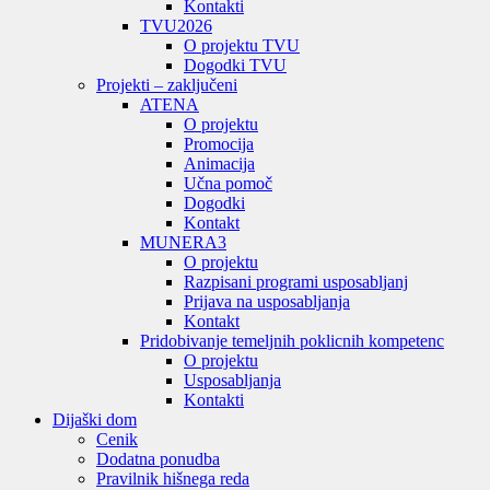
Kontakti
TVU
2026
O projektu TVU
Dogodki TVU
Projekti – zaključeni
ATENA
O projektu
Promocija
Animacija
Učna pomoč
Dogodki
Kontakt
MUNERA3
O projektu
Razpisani programi usposabljanj
Prijava na usposabljanja
Kontakt
Pridobivanje temeljnih poklicnih kompetenc
O projektu
Usposabljanja
Kontakti
Dijaški dom
Cenik
Dodatna ponudba
Pravilnik hišnega reda