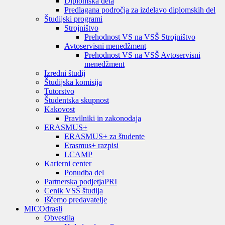
Diplomska dela
Predlagana področja za izdelavo diplomskih del
Študijski programi
Strojništvo
Prehodnost VS na VSŠ Strojništvo
Avtoservisni menedžment
Prehodnost VS na VSŠ Avtoservisni
menedžment
Izredni študij
Študijska komisija
Tutorstvo
Študentska skupnost
Kakovost
Pravilniki in zakonodaja
ERASMUS+
ERASMUS+ za študente
Erasmus+ razpisi
LCAMP
Karierni center
Ponudba del
Partnerska podjetja
PRI
Cenik VSŠ študija
Iščemo predavatelje
MIC
Odrasli
Obvestila