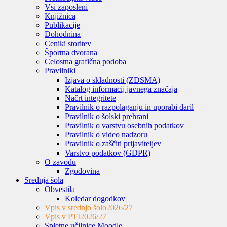
Vsi zaposleni
Knjižnica
Publikacije
Dohodnina
Ceniki storitev
Športna dvorana
Celostna grafična podoba
Pravilniki
Izjava o skladnosti (ZDSMA)
Katalog informacij javnega značaja
Načrt integritete
Pravilnik o razpolaganju in uporabi daril
Pravilnik o šolski prehrani
Pravilnik o varstvu osebnih podatkov
Pravilnik o video nadzoru
Pravilnik o zaščiti prijaviteljev
Varstvo podatkov (GDPR)
O zavodu
Zgodovina
Srednja šola
Obvestila
Koledar dogodkov
Vpis v srednjo šolo
2026/27
Vpis v PTI
2026/27
Spletne učilnice Moodle