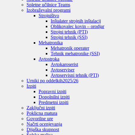
Spletne učilnice Teams
Izobraževalni programi
Strojništvo
Inštalater strojnih inštalacij
Oblikovalec kovin – orodjar
Strojni tehnik (PTI)
Strojni tehnik (SSI)
Mehatronika
Mehatronik operater
Tehnik mehatronike (SSI)
Avtostroka
Avtokaroserist
Avtoserviser
Avtoservisni tehnik (PTI)
Urniki po oddelkih
2025/26
Izpiti
Popravni izpiti
Dopolnilni izpiti
Predmetni izpiti
Zaključni izpiti
Poklicna matura
Govorilne ure
Načrti ocenjevanja
Dijaška skupnost
Šolska malica