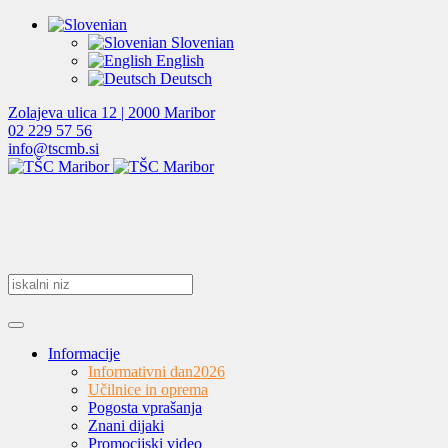
Slovenian
English
Deutsch
Zolajeva ulica 12 | 2000 Maribor
02 229 57 56
info@tscmb.si
Informacije
Informativni dan
2026
Učilnice in oprema
Pogosta vprašanja
Znani dijaki
Promocijski video