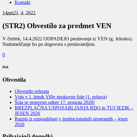
Kontakt
14
apr
21. 4. 2022
(STR2) Obvestilo za predmet VEN
V četrtek, 14.4.2022 ODPADEJO predavanja iz VEN (g. Jelenko).
Nadomeščanje bo po dogovoru s predavateljem.
0
Deli
Obvestila
Obvestilo referata
Vpis v 1. letnik Višje strokovne šole (1. prijava)
Šola se ponovno odpre 17. avgusta 2026!
BREZPLAČNA USPOSABLJANJA RDO in TUJ JEZIK –
JESEN 2026
Razpis iz usposabljanj v institucionalnih programih – jesen
2026
Prihajajoči dogodki