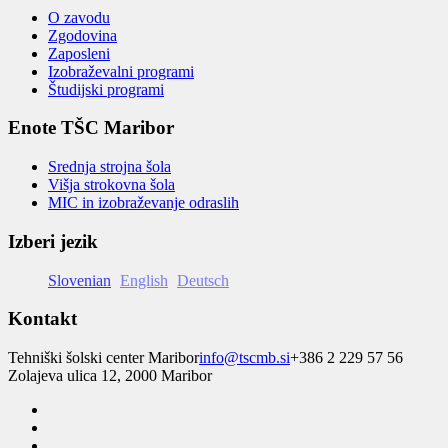
O zavodu
Zgodovina
Zaposleni
Izobraževalni programi
Študijski programi
Enote TŠC Maribor
Srednja strojna šola
Višja strokovna šola
MIC in izobraževanje odraslih
Izberi jezik
Slovenian
English
Deutsch
Kontakt
Tehniški šolski center Maribor
info@tscmb.si
+386 2 229 57 56
Zolajeva ulica 12, 2000 Maribor