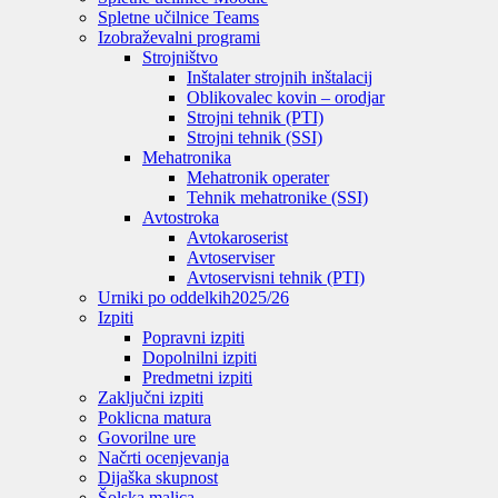
Spletne učilnice Teams
Izobraževalni programi
Strojništvo
Inštalater strojnih inštalacij
Oblikovalec kovin – orodjar
Strojni tehnik (PTI)
Strojni tehnik (SSI)
Mehatronika
Mehatronik operater
Tehnik mehatronike (SSI)
Avtostroka
Avtokaroserist
Avtoserviser
Avtoservisni tehnik (PTI)
Urniki po oddelkih
2025/26
Izpiti
Popravni izpiti
Dopolnilni izpiti
Predmetni izpiti
Zaključni izpiti
Poklicna matura
Govorilne ure
Načrti ocenjevanja
Dijaška skupnost
Šolska malica