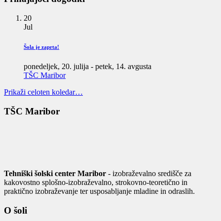
20
Jul
Šola je zaprta!
ponedeljek, 20. julija
-
petek, 14. avgusta
TŠC Maribor
Prikaži celoten koledar…
TŠC Maribor
Tehniški šolski center Maribor
- izobraževalno središče za
kakovostno splošno-izobraževalno, strokovno-teoretično in
praktično izobraževanje ter usposabljanje mladine in odraslih.
O šoli