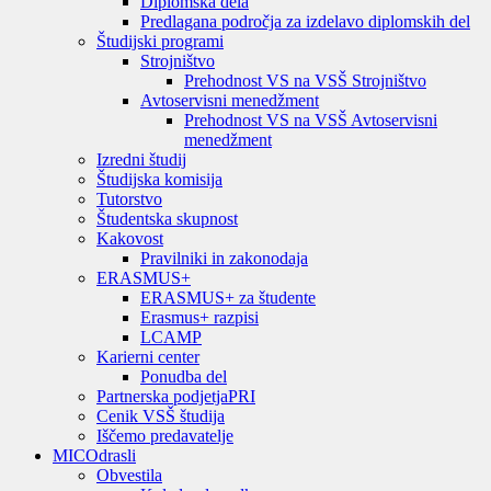
Diplomska dela
Predlagana področja za izdelavo diplomskih del
Študijski programi
Strojništvo
Prehodnost VS na VSŠ Strojništvo
Avtoservisni menedžment
Prehodnost VS na VSŠ Avtoservisni
menedžment
Izredni študij
Študijska komisija
Tutorstvo
Študentska skupnost
Kakovost
Pravilniki in zakonodaja
ERASMUS+
ERASMUS+ za študente
Erasmus+ razpisi
LCAMP
Karierni center
Ponudba del
Partnerska podjetja
PRI
Cenik VSŠ študija
Iščemo predavatelje
MIC
Odrasli
Obvestila