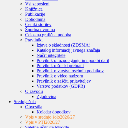
Vsi zaposleni
Knjižnica
Publikacije
Dohodnina
Ceniki storitev
Športna dvorana
Celostna grafična podoba
Pravilniki
Izjava o skladnosti (ZDSMA)
Katalog informacij javnega značaja
Načrt integritete
Pravilnik o razpolaganju in uporabi daril
Pravilnik o šolski prehrani
Pravilnik o varstvu osebnih podatkov
Pravilnik o video nadzoru
Pravilnik o zaščiti prijaviteljev
Varstvo podatkov (GDPR)
O zavodu
Zgodovina
Srednja šola
Obvestila
Koledar dogodkov
Vpis v srednjo šolo
2026/27
Vpis v PTI
2026/27
Spletne učilnice Moodle