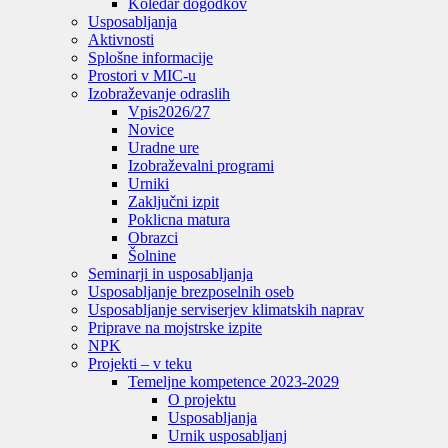
Koledar dogodkov
Usposabljanja
Aktivnosti
Splošne informacije
Prostori v MIC-u
Izobraževanje odraslih
Vpis
2026/27
Novice
Uradne ure
Izobraževalni programi
Urniki
Zaključni izpit
Poklicna matura
Obrazci
Šolnine
Seminarji in usposabljanja
Usposabljanje brezposelnih oseb
Usposabljanje serviserjev klimatskih naprav
Priprave na mojstrske izpite
NPK
Projekti – v teku
Temeljne kompetence 2023-2029
O projektu
Usposabljanja
Urnik usposabljanj