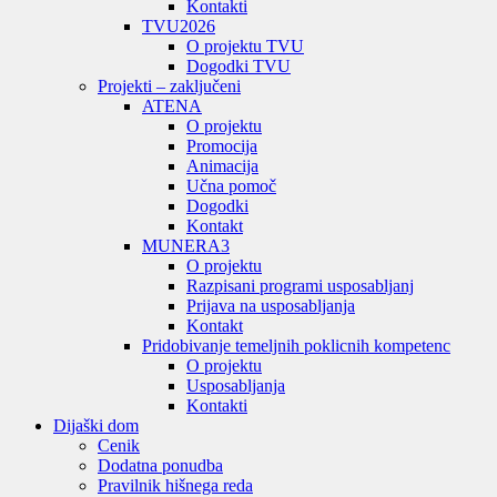
Kontakti
TVU
2026
O projektu TVU
Dogodki TVU
Projekti – zaključeni
ATENA
O projektu
Promocija
Animacija
Učna pomoč
Dogodki
Kontakt
MUNERA3
O projektu
Razpisani programi usposabljanj
Prijava na usposabljanja
Kontakt
Pridobivanje temeljnih poklicnih kompetenc
O projektu
Usposabljanja
Kontakti
Dijaški dom
Cenik
Dodatna ponudba
Pravilnik hišnega reda