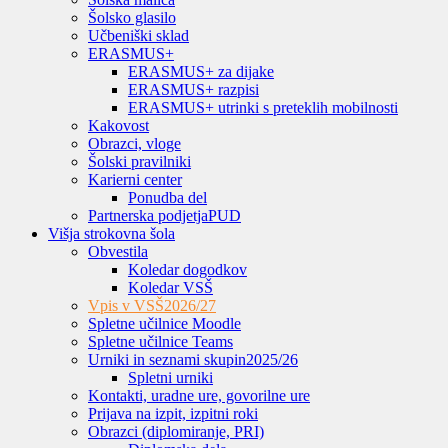
Šolsko glasilo
Učbeniški sklad
ERASMUS+
ERASMUS+ za dijake
ERASMUS+ razpisi
ERASMUS+ utrinki s preteklih mobilnosti
Kakovost
Obrazci, vloge
Šolski pravilniki
Karierni center
Ponudba del
Partnerska podjetja
PUD
Višja strokovna šola
Obvestila
Koledar dogodkov
Koledar VSŠ
Vpis v VSŠ
2026/27
Spletne učilnice Moodle
Spletne učilnice Teams
Urniki in seznami skupin
2025/26
Spletni urniki
Kontakti, uradne ure, govorilne ure
Prijava na izpit, izpitni roki
Obrazci (diplomiranje, PRI)