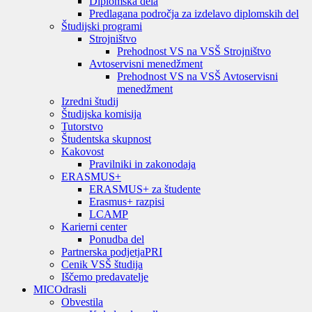
Diplomska dela
Predlagana področja za izdelavo diplomskih del
Študijski programi
Strojništvo
Prehodnost VS na VSŠ Strojništvo
Avtoservisni menedžment
Prehodnost VS na VSŠ Avtoservisni
menedžment
Izredni študij
Študijska komisija
Tutorstvo
Študentska skupnost
Kakovost
Pravilniki in zakonodaja
ERASMUS+
ERASMUS+ za študente
Erasmus+ razpisi
LCAMP
Karierni center
Ponudba del
Partnerska podjetja
PRI
Cenik VSŠ študija
Iščemo predavatelje
MIC
Odrasli
Obvestila