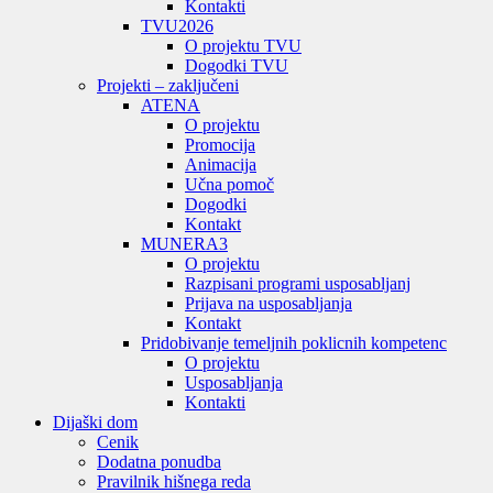
Kontakti
TVU
2026
O projektu TVU
Dogodki TVU
Projekti – zaključeni
ATENA
O projektu
Promocija
Animacija
Učna pomoč
Dogodki
Kontakt
MUNERA3
O projektu
Razpisani programi usposabljanj
Prijava na usposabljanja
Kontakt
Pridobivanje temeljnih poklicnih kompetenc
O projektu
Usposabljanja
Kontakti
Dijaški dom
Cenik
Dodatna ponudba
Pravilnik hišnega reda