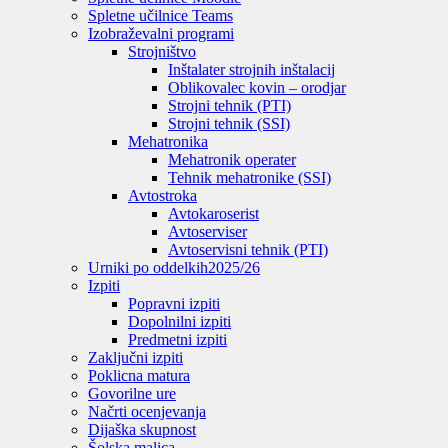
Spletne učilnice Teams
Izobraževalni programi
Strojništvo
Inštalater strojnih inštalacij
Oblikovalec kovin – orodjar
Strojni tehnik (PTI)
Strojni tehnik (SSI)
Mehatronika
Mehatronik operater
Tehnik mehatronike (SSI)
Avtostroka
Avtokaroserist
Avtoserviser
Avtoservisni tehnik (PTI)
Urniki po oddelkih
2025/26
Izpiti
Popravni izpiti
Dopolnilni izpiti
Predmetni izpiti
Zaključni izpiti
Poklicna matura
Govorilne ure
Načrti ocenjevanja
Dijaška skupnost
Šolska malica