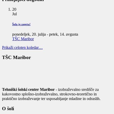
20
Jul
Šola je zaprta!
ponedeljek, 20. julija
-
petek, 14. avgusta
TŠC Maribor
Prikaži celoten koledar…
TŠC Maribor
Tehniški šolski center Maribor
- izobraževalno središče za
kakovostno splošno-izobraževalno, strokovno-teoretično in
praktično izobraževanje ter usposabljanje mladine in odraslih.
O šoli