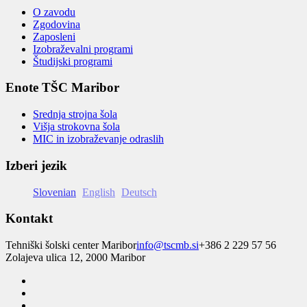
O zavodu
Zgodovina
Zaposleni
Izobraževalni programi
Študijski programi
Enote TŠC Maribor
Srednja strojna šola
Višja strokovna šola
MIC in izobraževanje odraslih
Izberi jezik
Slovenian
English
Deutsch
Kontakt
Tehniški šolski center Maribor
info@tscmb.si
+386 2 229 57 56
Zolajeva ulica 12, 2000 Maribor