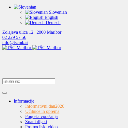
Slovenian
English
Deutsch
Zolajeva ulica 12 | 2000 Maribor
02 229 57 56
info@tscmb.si
Informacije
Informativni dan
2026
Učilnice in oprema
Pogosta vprašanja
Znani dijaki
Promocijski video