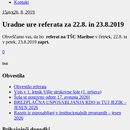
Kontakt
15
avg
26. 8. 2019
Uradne ure referata za 22.8. in 23.8.2019
Obveščamo vas, da bo
referat na TŠC Maribor
v četrtek, 22.8. in
v petek, 23.8.2019
zaprt.
0
Deli
Obvestila
Obvestilo referata
Vpis v 1. letnik Višje strokovne šole (1. prijava)
Šola se ponovno odpre 17. avgusta 2026!
BREZPLAČNA USPOSABLJANJA RDO in TUJ JEZIK –
JESEN 2026
Razpis iz usposabljanj v institucionalnih programih – jesen
2026
Prihajajoči dogodki