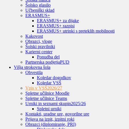
Šolsko glasilo
Učbeniški sklad
ERASMUS+
ERASMUS+ za dijake
ERASMUS+ razpisi
ERASMUS+ utrinki s preteklih mobilnosti
Kakovost
Obrazci, vloge
Šolski pravilniki
Karierni center
Ponudba del
Partnerska podjetja
PUD
Višja strokovna šola
Obvestila
Koledar dogodkov
Koledar VSŠ
Vpis v VSŠ
2026/27
Spletne učilnice Moodle
Spletne učilnice Teams
Urniki in seznami skupin
2025/26
Spletni urniki
Kontakti, uradne ure, govorilne ure
Prijava na izpit, izpitni roki
Obrazci (diplomiranje, PRI)