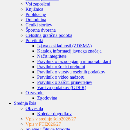
Vsi zaposleni
Knjižnica
Publikacije
Dohodnina
Ceniki storitev
Športna dvorana
Celostna grafična podoba
Pravilniki
Izjava o skladnosti (ZDSMA)
Katalog informacij javnega značaja
Načrt integritete
Pravilnik o razpolaganju in uporabi daril
Pravilnik o šolski prehrani
Pravilnik o varstvu osebnih podatkov
Pravilnik o video nadzoru
Pravilnik o zaščiti prijaviteljev
Varstvo podatkov (GDPR)
O zavodu
Zgodovina
Srednja šola
Obvestila
Koledar dogodkov
Vpis v srednjo šolo
2026/27
Vpis v PTI
2026/27
Spletne učilnice Moodle