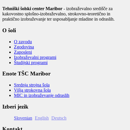
Tehniški šolski center Maribor
- izobraževalno središče za
kakovostno splošno-izobraževalno, strokovno-teoretično in
praktično izobraževanje ter usposabljanje mladine in odraslih.
O šoli
O zavodu
Zgodovina
Zaposleni
Izobraževalni programi
Študijski programi
Enote TŠC Maribor
Srednja strojna šola
Višja strokovna šola
MIC in izobraževanje odraslih
Izberi jezik
Slovenian
English
Deutsch
Kontakt