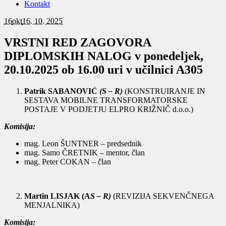
Kontakt
16
okt
16. 10. 2025
VRSTNI RED ZAGOVORA
DIPLOMSKIH NALOG v ponedeljek,
20.10.2025 ob 16.00 uri v učilnici A305
Patrik SABANOVIĆ
(S – R)
(KONSTRUIRANJE IN
SESTAVA MOBILNE TRANSFORMATORSKE
POSTAJE V PODJETJU ELPRO KRIŽNIČ d.o.o.)
Komisija:
mag. Leon ŠUNTNER – predsednik
mag. Samo ČRETNIK – mentor, član
mag. Peter COKAN – član
Martin LISJAK
(A
S – R)
(REVIZIJA SEKVENČNEGA
MENJALNIKA)
Komisija: