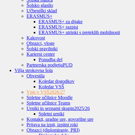
Šolsko glasilo
Učbeniški sklad
ERASMUS+
ERASMUS+ za dijake
ERASMUS+ razpisi
ERASMUS+ utrinki s preteklih mobilnosti
Kakovost
Obrazci, vloge
Šolski pravilniki
Karierni center
Ponudba del
Partnerska podjetja
PUD
Višja strokovna šola
Obvestila
Koledar dogodkov
Koledar VSŠ
Vpis v VSŠ
2026/27
Spletne učilnice Moodle
Spletne učilnice Teams
Urniki in seznami skupin
2025/26
Spletni urniki
Kontakti, uradne ure, govorilne ure
Prijava na izpit, izpitni roki
Obrazci (diplomiranje, PRI)