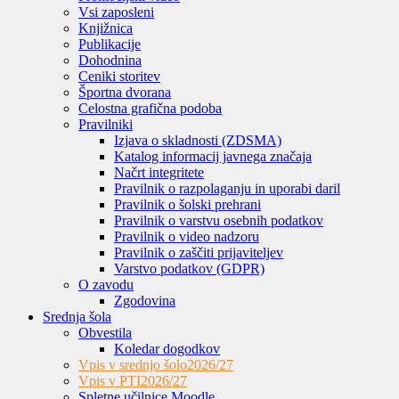
Vsi zaposleni
Knjižnica
Publikacije
Dohodnina
Ceniki storitev
Športna dvorana
Celostna grafična podoba
Pravilniki
Izjava o skladnosti (ZDSMA)
Katalog informacij javnega značaja
Načrt integritete
Pravilnik o razpolaganju in uporabi daril
Pravilnik o šolski prehrani
Pravilnik o varstvu osebnih podatkov
Pravilnik o video nadzoru
Pravilnik o zaščiti prijaviteljev
Varstvo podatkov (GDPR)
O zavodu
Zgodovina
Srednja šola
Obvestila
Koledar dogodkov
Vpis v srednjo šolo
2026/27
Vpis v PTI
2026/27
Spletne učilnice Moodle