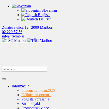
Slovenian
English
Deutsch
Zolajeva ulica 12 | 2000 Maribor
02 229 57 56
info@tscmb.si
Informacije
Informativni dan
2026
Učilnice in oprema
Pogosta vprašanja
Znani dijaki
Promocijski video