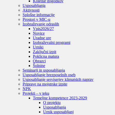
Koledar dogodkov
Usposabljanja
Aktivnosti
Splošne informacije
Prostori v MIC-u
Izobraževanje odraslih
Vpis
2026/27
Novice
Uradne ure
Izobraževalni programi
Urniki
Zaključni izpit
Poklicna matura
Obrazci
Šolnine
Seminarji in usposabljanja
Usposabljanje brezposelnih oseb
Usposabljanje serviserjev klimatskih naprav
Priprave na mojstrske izpite
NPK
Projekti – v teku
Temeljne kompetence 2023-2029
O projektu
Usposabljanja
Urnik usposabljanj