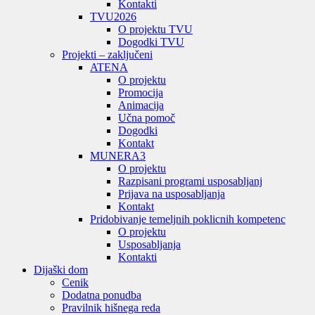
Kontakti
TVU
2026
O projektu TVU
Dogodki TVU
Projekti – zaključeni
ATENA
O projektu
Promocija
Animacija
Učna pomoč
Dogodki
Kontakt
MUNERA3
O projektu
Razpisani programi usposabljanj
Prijava na usposabljanja
Kontakt
Pridobivanje temeljnih poklicnih kompetenc
O projektu
Usposabljanja
Kontakti
Dijaški dom
Cenik
Dodatna ponudba
Pravilnik hišnega reda