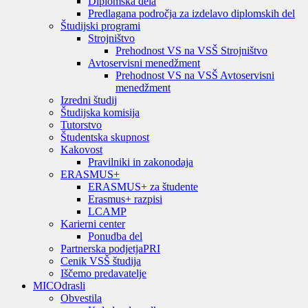
Diplomska dela
Predlagana področja za izdelavo diplomskih del
Študijski programi
Strojništvo
Prehodnost VS na VSŠ Strojništvo
Avtoservisni menedžment
Prehodnost VS na VSŠ Avtoservisni
menedžment
Izredni študij
Študijska komisija
Tutorstvo
Študentska skupnost
Kakovost
Pravilniki in zakonodaja
ERASMUS+
ERASMUS+ za študente
Erasmus+ razpisi
LCAMP
Karierni center
Ponudba del
Partnerska podjetja
PRI
Cenik VSŠ študija
Iščemo predavatelje
MIC
Odrasli
Obvestila