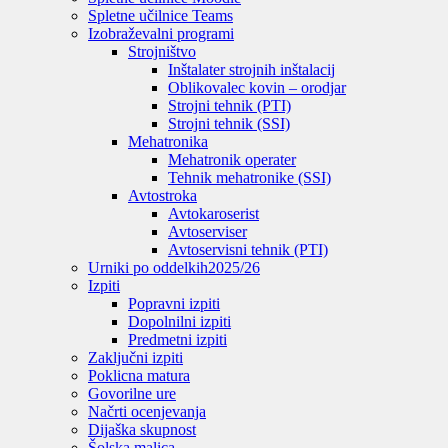
Spletne učilnice Teams
Izobraževalni programi
Strojništvo
Inštalater strojnih inštalacij
Oblikovalec kovin – orodjar
Strojni tehnik (PTI)
Strojni tehnik (SSI)
Mehatronika
Mehatronik operater
Tehnik mehatronike (SSI)
Avtostroka
Avtokaroserist
Avtoserviser
Avtoservisni tehnik (PTI)
Urniki po oddelkih
2025/26
Izpiti
Popravni izpiti
Dopolnilni izpiti
Predmetni izpiti
Zaključni izpiti
Poklicna matura
Govorilne ure
Načrti ocenjevanja
Dijaška skupnost
Šolska malica