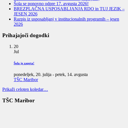
Šola se ponovno odpre 17. avgusta 2026!
BREZPLAČNA USPOSABLJANJA RDO in TUJ JEZIK –
JESEN 2026
Razpis iz usposabljanj v institucionalnih programih – jesen
2026
Prihajajoči dogodki
20
Jul
Šola je zaprta!
ponedeljek, 20. julija
-
petek, 14. avgusta
TŠC Maribor
Prikaži celoten koledar…
TŠC Maribor