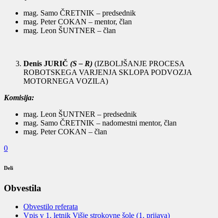
mag. Samo ČRETNIK – predsednik
mag. Peter COKAN – mentor, član
mag. Leon ŠUNTNER – član
Denis JURIČ
(S – R)
(IZBOLJŠANJE PROCESA
ROBOTSKEGA VARJENJA SKLOPA PODVOZJA
MOTORNEGA VOZILA)
Komisija:
mag. Leon ŠUNTNER – predsednik
mag. Samo ČRETNIK – nadomestni mentor, član
mag. Peter COKAN – član
0
Deli
Obvestila
Obvestilo referata
Vpis v 1. letnik Višje strokovne šole (1. prijava)