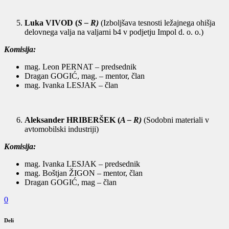
Luka VIVOD (
S – R)
(Izboljšava tesnosti ležajnega ohišja
delovnega valja na valjarni b4 v podjetju Impol d. o. o.)
Komisija:
mag. Leon PERNAT – predsednik
Dragan GOGIĆ, mag. – mentor, član
mag. Ivanka LESJAK – član
Aleksander HRIBERŠEK (
A – R)
(Sodobni materiali v
avtomobilski industriji)
Komisija:
mag. Ivanka LESJAK – predsednik
mag. Boštjan ŽIGON – mentor, član
Dragan GOGIĆ, mag – član
0
Deli