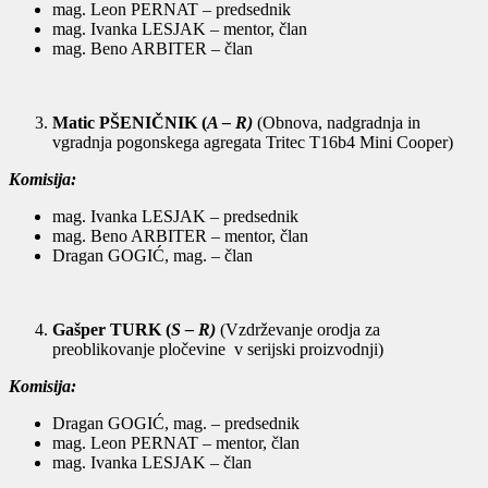
mag. Leon PERNAT – predsednik
mag. Ivanka LESJAK – mentor, član
mag. Beno ARBITER – član
Matic PŠENIČNIK (
A – R)
(Obnova, nadgradnja in
vgradnja pogonskega agregata Tritec T16b4 Mini Cooper)
Komisija:
mag. Ivanka LESJAK – predsednik
mag. Beno ARBITER – mentor, član
Dragan GOGIĆ, mag. – član
Gašper TURK (
S – R)
(Vzdrževanje orodja za
preoblikovanje pločevine v serijski proizvodnji)
Komisija:
Dragan GOGIĆ, mag. – predsednik
mag. Leon PERNAT – mentor, član
mag. Ivanka LESJAK – član