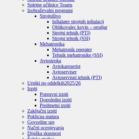
Spletne učilnice Teams
Izobraževalni programi
Strojništvo
Inštalater strojnih inštalacij
Oblikovalec kovin – orodjar
Strojni tehnik (PTI)
Strojni tehnik (SSI)
Mehatronika
Mehatronik operater
Tehnik mehatronike (SSI)
Avtostroka
Avtokaroserist
Avtoserviser
Avtoservisni tehnik (PTI)
Urniki po oddelkih
2025/26
Izpiti
Popravni izpiti
Dopolnilni izpiti
Predmetni izpiti
Zaključni izpiti
Poklicna matura
Govorilne ure
Načrti ocenjevanja
Dijaška skupnost
Šolska malica