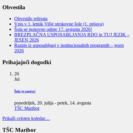
Obvestila
Obvestilo referata
Vpis v 1. letnik Višje strokovne šole (1. prijava)
Šola se ponovno odpre 17. avgusta 2026!
BREZPLAČNA USPOSABLJANJA RDO in TUJ JEZIK –
JESEN 2026
Razpis iz usposabljanj v institucionalnih programih – jesen
2026
Prihajajoči dogodki
20
Jul
Šola je zaprta!
ponedeljek, 20. julija
-
petek, 14. avgusta
TŠC Maribor
Prikaži celoten koledar…
TŠC Maribor