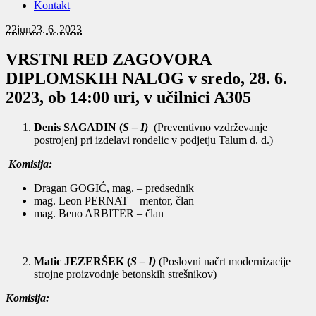
Kontakt
22
jun
23. 6. 2023
VRSTNI RED ZAGOVORA
DIPLOMSKIH NALOG v sredo, 28. 6.
2023, ob 14:00 uri, v učilnici A305
Denis SAGADIN (
S – I)
(Preventivno vzdrževanje
postrojenj pri izdelavi rondelic v podjetju Talum d. d.)
Komisija:
Dragan GOGIĆ, mag. – predsednik
mag. Leon PERNAT – mentor, član
mag. Beno ARBITER – član
Matic JEZERŠEK (
S – I)
(Poslovni načrt modernizacije
strojne proizvodnje betonskih strešnikov)
Komisija: