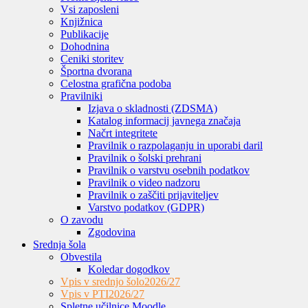
Vsi zaposleni
Knjižnica
Publikacije
Dohodnina
Ceniki storitev
Športna dvorana
Celostna grafična podoba
Pravilniki
Izjava o skladnosti (ZDSMA)
Katalog informacij javnega značaja
Načrt integritete
Pravilnik o razpolaganju in uporabi daril
Pravilnik o šolski prehrani
Pravilnik o varstvu osebnih podatkov
Pravilnik o video nadzoru
Pravilnik o zaščiti prijaviteljev
Varstvo podatkov (GDPR)
O zavodu
Zgodovina
Srednja šola
Obvestila
Koledar dogodkov
Vpis v srednjo šolo
2026/27
Vpis v PTI
2026/27
Spletne učilnice Moodle