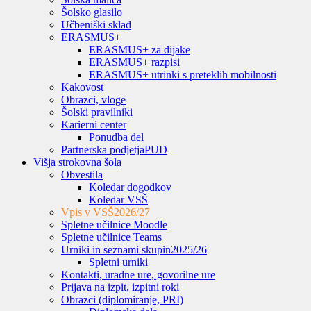
Šolsko glasilo
Učbeniški sklad
ERASMUS+
ERASMUS+ za dijake
ERASMUS+ razpisi
ERASMUS+ utrinki s preteklih mobilnosti
Kakovost
Obrazci, vloge
Šolski pravilniki
Karierni center
Ponudba del
Partnerska podjetja
PUD
Višja strokovna šola
Obvestila
Koledar dogodkov
Koledar VSŠ
Vpis v VSŠ
2026/27
Spletne učilnice Moodle
Spletne učilnice Teams
Urniki in seznami skupin
2025/26
Spletni urniki
Kontakti, uradne ure, govorilne ure
Prijava na izpit, izpitni roki
Obrazci (diplomiranje, PRI)