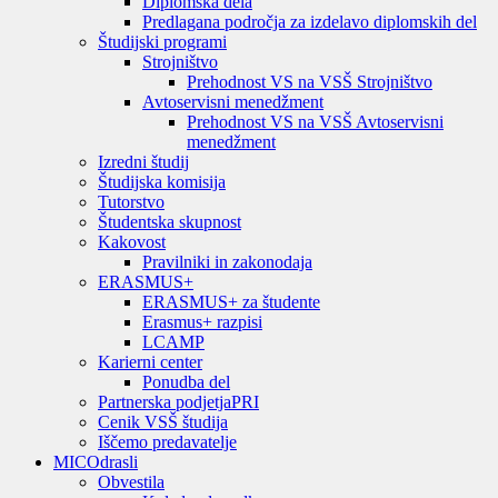
Diplomska dela
Predlagana področja za izdelavo diplomskih del
Študijski programi
Strojništvo
Prehodnost VS na VSŠ Strojništvo
Avtoservisni menedžment
Prehodnost VS na VSŠ Avtoservisni
menedžment
Izredni študij
Študijska komisija
Tutorstvo
Študentska skupnost
Kakovost
Pravilniki in zakonodaja
ERASMUS+
ERASMUS+ za študente
Erasmus+ razpisi
LCAMP
Karierni center
Ponudba del
Partnerska podjetja
PRI
Cenik VSŠ študija
Iščemo predavatelje
MIC
Odrasli
Obvestila