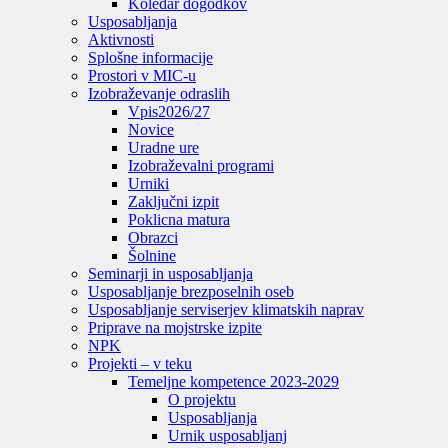
Koledar dogodkov
Usposabljanja
Aktivnosti
Splošne informacije
Prostori v MIC-u
Izobraževanje odraslih
Vpis
2026/27
Novice
Uradne ure
Izobraževalni programi
Urniki
Zaključni izpit
Poklicna matura
Obrazci
Šolnine
Seminarji in usposabljanja
Usposabljanje brezposelnih oseb
Usposabljanje serviserjev klimatskih naprav
Priprave na mojstrske izpite
NPK
Projekti – v teku
Temeljne kompetence 2023-2029
O projektu
Usposabljanja
Urnik usposabljanj