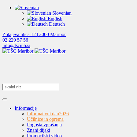
Slovenian
English
Deutsch
Zolajeva ulica 12 | 2000 Maribor
02 229 57 56
info@tscmb.si
Informacije
Informativni dan
2026
Učilnice in oprema
Pogosta vprašanja
Znani dijaki
Promocijski video