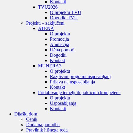
Kontakti
TVU
2026
O projektu TVU
Dogodki TVU
Projekti – zaključeni
ATENA
O projektu
Promocija
Animacija
Učna pomoč
Dogodki
Kontakt
MUNERA3
O projektu
Razpisani programi usposabljanj
Prijava na usposabljanja
Kontakt
Pridobivanje temeljnih poklicnih kompetenc
O projektu
Usposabljanja
Kontakti
Dijaški dom
Cenik
Dodatna ponudba
Pravilnik hišnega reda