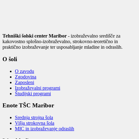
Tehniški šolski center Maribor
- izobraževalno središče za
kakovostno splošno-izobraževalno, strokovno-teoretično in
praktično izobraževanje ter usposabljanje mladine in odraslih.
O šoli
O zavodu
Zgodovina
Zaposleni
Izobraževalni programi
Študijski programi
Enote TŠC Maribor
Srednja strojna šola
Višja strokovna šola
MIC in izobraževanje odraslih