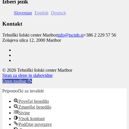
Izberi jezik
Slovenian
English
Deutsch
Kontakt
Tehniški šolski center Maribor
info@tscmb.si
+386 2 229 57 56
Zolajeva ulica 12, 2000 Maribor
© 2026 Tehniški šolski center Maribor
Stran za slepe in slabovidne
Open toolbar
Pripomočki za invalide
Povečaj besedilo
Zmanjšaj besedilo
Sivine
Visok kontrast
Podčrtaj povezave