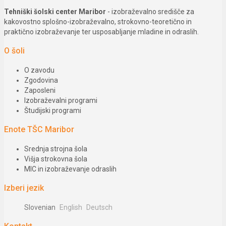
Tehniški šolski center Maribor
- izobraževalno središče za
kakovostno splošno-izobraževalno, strokovno-teoretično in
praktično izobraževanje ter usposabljanje mladine in odraslih.
O šoli
O zavodu
Zgodovina
Zaposleni
Izobraževalni programi
Študijski programi
Enote TŠC Maribor
Srednja strojna šola
Višja strokovna šola
MIC in izobraževanje odraslih
Izberi jezik
Slovenian
English
Deutsch