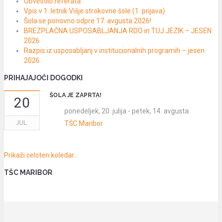
Obvestilo referata
Vpis v 1. letnik Višje strokovne šole (1. prijava)
Šola se ponovno odpre 17. avgusta 2026!
BREZPLAČNA USPOSABLJANJA RDO in TUJ JEZIK – JESEN
2026
Razpis iz usposabljanj v institucionalnih programih – jesen
2026
PRIHAJAJOČI DOGODKI
ŠOLA JE ZAPRTA!
20
ponedeljek, 20. julija
-
petek, 14. avgusta
JUL
TŠC Maribor
Prikaži celoten koledar…
TŠC MARIBOR