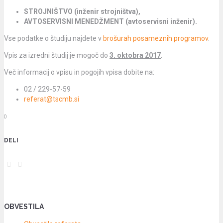
STROJNIŠTVO (inženir strojništva),
AVTOSERVISNI MENEDŽMENT (avtoservisni inženir).
Vse podatke o študiju najdete v
brošurah posameznih programov
.
Vpis za izredni študij je mogoč do
3. oktobra 2017
.
Več informacij o vpisu in pogojih vpisa dobite na:
02 / 229-57-59
referat@tscmb.si
0
DELI
OBVESTILA