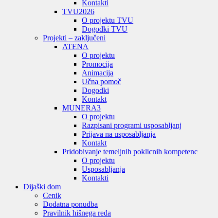
Kontakti
TVU
2026
O projektu TVU
Dogodki TVU
Projekti – zaključeni
ATENA
O projektu
Promocija
Animacija
Učna pomoč
Dogodki
Kontakt
MUNERA3
O projektu
Razpisani programi usposabljanj
Prijava na usposabljanja
Kontakt
Pridobivanje temeljnih poklicnih kompetenc
O projektu
Usposabljanja
Kontakti
Dijaški dom
Cenik
Dodatna ponudba
Pravilnik hišnega reda