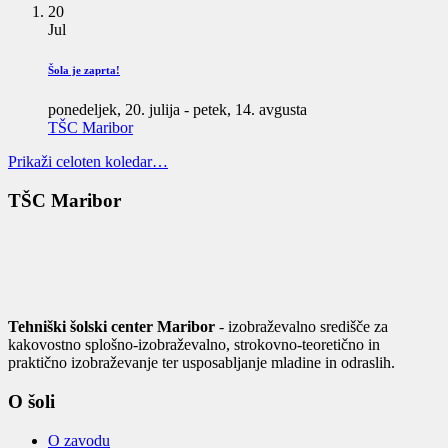
20
Jul
Šola je zaprta!
ponedeljek, 20. julija
-
petek, 14. avgusta
TŠC Maribor
Prikaži celoten koledar…
TŠC Maribor
Tehniški šolski center Maribor
- izobraževalno središče za
kakovostno splošno-izobraževalno, strokovno-teoretično in
praktično izobraževanje ter usposabljanje mladine in odraslih.
O šoli
O zavodu