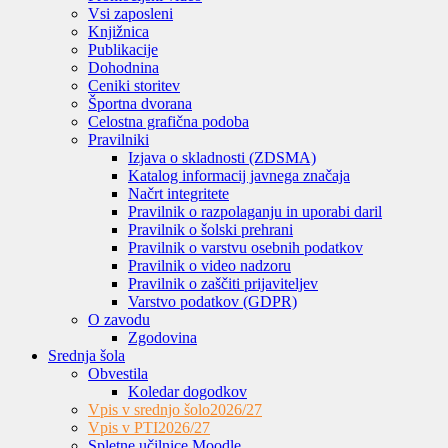
Vsi zaposleni
Knjižnica
Publikacije
Dohodnina
Ceniki storitev
Športna dvorana
Celostna grafična podoba
Pravilniki
Izjava o skladnosti (ZDSMA)
Katalog informacij javnega značaja
Načrt integritete
Pravilnik o razpolaganju in uporabi daril
Pravilnik o šolski prehrani
Pravilnik o varstvu osebnih podatkov
Pravilnik o video nadzoru
Pravilnik o zaščiti prijaviteljev
Varstvo podatkov (GDPR)
O zavodu
Zgodovina
Srednja šola
Obvestila
Koledar dogodkov
Vpis v srednjo šolo
2026/27
Vpis v PTI
2026/27
Spletne učilnice Moodle