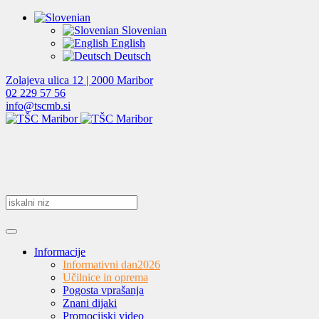
Slovenian
English
Deutsch
Zolajeva ulica 12 | 2000 Maribor
02 229 57 56
info@tscmb.si
Informacije
Informativni dan
2026
Učilnice in oprema
Pogosta vprašanja
Znani dijaki
Promocijski video