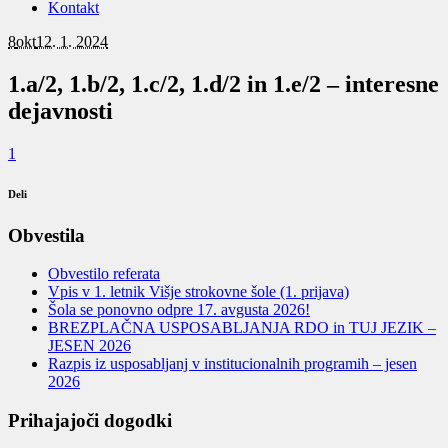
Kontakt
8
okt
12. 1. 2024
1.a/2, 1.b/2, 1.c/2, 1.d/2 in 1.e/2 – interesne
dejavnosti
1
Deli
Obvestila
Obvestilo referata
Vpis v 1. letnik Višje strokovne šole (1. prijava)
Šola se ponovno odpre 17. avgusta 2026!
BREZPLAČNA USPOSABLJANJA RDO in TUJ JEZIK –
JESEN 2026
Razpis iz usposabljanj v institucionalnih programih – jesen
2026
Prihajajoči dogodki