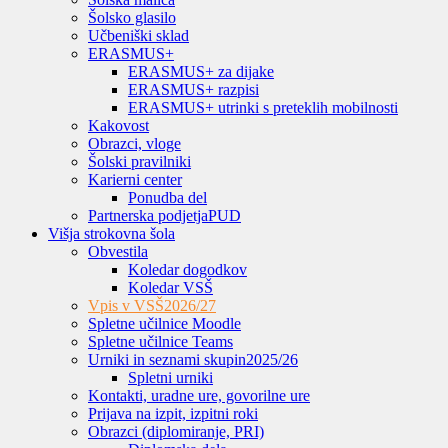
Šolsko glasilo
Učbeniški sklad
ERASMUS+
ERASMUS+ za dijake
ERASMUS+ razpisi
ERASMUS+ utrinki s preteklih mobilnosti
Kakovost
Obrazci, vloge
Šolski pravilniki
Karierni center
Ponudba del
Partnerska podjetja
PUD
Višja strokovna šola
Obvestila
Koledar dogodkov
Koledar VSŠ
Vpis v VSŠ
2026/27
Spletne učilnice Moodle
Spletne učilnice Teams
Urniki in seznami skupin
2025/26
Spletni urniki
Kontakti, uradne ure, govorilne ure
Prijava na izpit, izpitni roki
Obrazci (diplomiranje, PRI)