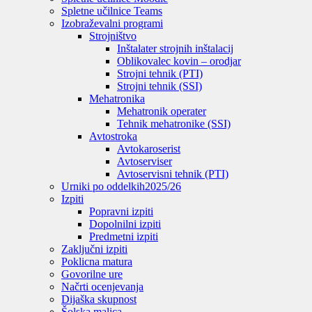
Spletne učilnice Teams
Izobraževalni programi
Strojništvo
Inštalater strojnih inštalacij
Oblikovalec kovin – orodjar
Strojni tehnik (PTI)
Strojni tehnik (SSI)
Mehatronika
Mehatronik operater
Tehnik mehatronike (SSI)
Avtostroka
Avtokaroserist
Avtoserviser
Avtoservisni tehnik (PTI)
Urniki po oddelkih
2025/26
Izpiti
Popravni izpiti
Dopolnilni izpiti
Predmetni izpiti
Zaključni izpiti
Poklicna matura
Govorilne ure
Načrti ocenjevanja
Dijaška skupnost
Šolska malica