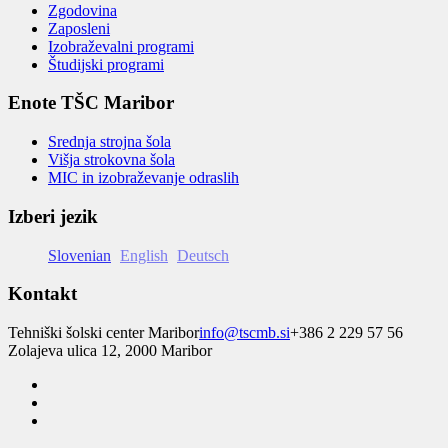
Zgodovina
Zaposleni
Izobraževalni programi
Študijski programi
Enote TŠC Maribor
Srednja strojna šola
Višja strokovna šola
MIC in izobraževanje odraslih
Izberi jezik
Slovenian
English
Deutsch
Kontakt
Tehniški šolski center Maribor
info@tscmb.si
+386 2 229 57 56
Zolajeva ulica 12, 2000 Maribor