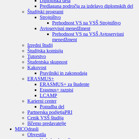
Diplomska dela
Predlagana področja za izdelavo diplomskih del
Študijski programi
Strojništvo
Prehodnost VS na VSŠ Strojništvo
Avtoservisni menedžment
Prehodnost VS na VSŠ Avtoservisni
menedžment
Izredni študij
Študijska komisija
Tutorstvo
Študentska skupnost
Kakovost
Pravilniki in zakonodaja
ERASMUS+
ERASMUS+ za študente
Erasmus+ razpisi
LCAMP
Karierni center
Ponudba del
Partnerska podjetja
PRI
Cenik VSŠ študija
Iščemo predavatelje
MIC
Odrasli
Obvestila