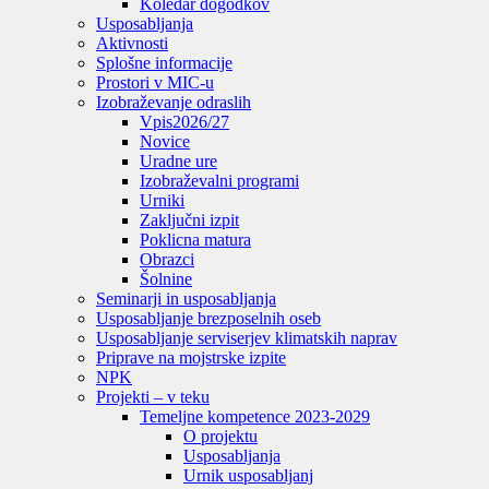
Koledar dogodkov
Usposabljanja
Aktivnosti
Splošne informacije
Prostori v MIC-u
Izobraževanje odraslih
Vpis
2026/27
Novice
Uradne ure
Izobraževalni programi
Urniki
Zaključni izpit
Poklicna matura
Obrazci
Šolnine
Seminarji in usposabljanja
Usposabljanje brezposelnih oseb
Usposabljanje serviserjev klimatskih naprav
Priprave na mojstrske izpite
NPK
Projekti – v teku
Temeljne kompetence 2023-2029
O projektu
Usposabljanja
Urnik usposabljanj