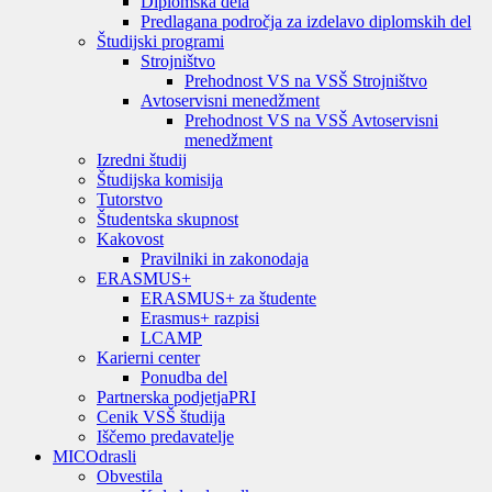
Diplomska dela
Predlagana področja za izdelavo diplomskih del
Študijski programi
Strojništvo
Prehodnost VS na VSŠ Strojništvo
Avtoservisni menedžment
Prehodnost VS na VSŠ Avtoservisni
menedžment
Izredni študij
Študijska komisija
Tutorstvo
Študentska skupnost
Kakovost
Pravilniki in zakonodaja
ERASMUS+
ERASMUS+ za študente
Erasmus+ razpisi
LCAMP
Karierni center
Ponudba del
Partnerska podjetja
PRI
Cenik VSŠ študija
Iščemo predavatelje
MIC
Odrasli
Obvestila