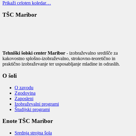
Prikaži celoten koledar…
TŠC Maribor
Tehniški šolski center Maribor
- izobraževalno središče za
kakovostno splošno-izobraževalno, strokovno-teoretično in
praktično izobraževanje ter usposabljanje mladine in odraslih.
O šoli
O zavodu
Zgodovina
Zaposleni
Izobraževalni programi
Študijski programi
Enote TŠC Maribor
Srednja strojna šola