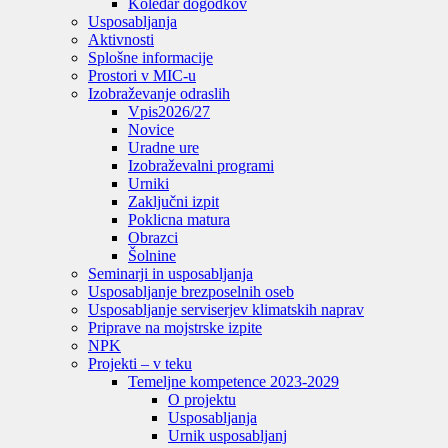
Koledar dogodkov
Usposabljanja
Aktivnosti
Splošne informacije
Prostori v MIC-u
Izobraževanje odraslih
Vpis
2026/27
Novice
Uradne ure
Izobraževalni programi
Urniki
Zaključni izpit
Poklicna matura
Obrazci
Šolnine
Seminarji in usposabljanja
Usposabljanje brezposelnih oseb
Usposabljanje serviserjev klimatskih naprav
Priprave na mojstrske izpite
NPK
Projekti – v teku
Temeljne kompetence 2023-2029
O projektu
Usposabljanja
Urnik usposabljanj