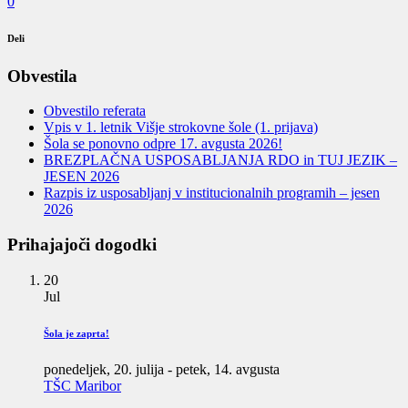
0
Deli
Obvestila
Obvestilo referata
Vpis v 1. letnik Višje strokovne šole (1. prijava)
Šola se ponovno odpre 17. avgusta 2026!
BREZPLAČNA USPOSABLJANJA RDO in TUJ JEZIK –
JESEN 2026
Razpis iz usposabljanj v institucionalnih programih – jesen
2026
Prihajajoči dogodki
20
Jul
Šola je zaprta!
ponedeljek, 20. julija
-
petek, 14. avgusta
TŠC Maribor