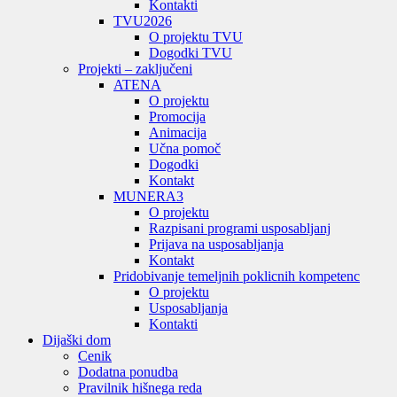
Kontakti
TVU
2026
O projektu TVU
Dogodki TVU
Projekti – zaključeni
ATENA
O projektu
Promocija
Animacija
Učna pomoč
Dogodki
Kontakt
MUNERA3
O projektu
Razpisani programi usposabljanj
Prijava na usposabljanja
Kontakt
Pridobivanje temeljnih poklicnih kompetenc
O projektu
Usposabljanja
Kontakti
Dijaški dom
Cenik
Dodatna ponudba
Pravilnik hišnega reda