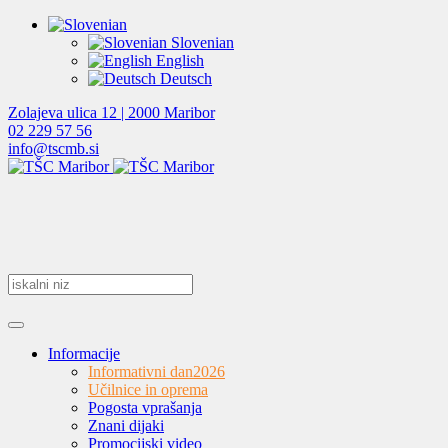
Slovenian
English
Deutsch
Zolajeva ulica 12 | 2000 Maribor
02 229 57 56
info@tscmb.si
Informacije
Informativni dan
2026
Učilnice in oprema
Pogosta vprašanja
Znani dijaki
Promocijski video