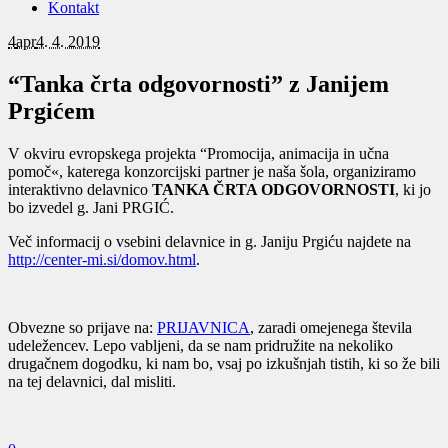
Kontakt
4
apr
4. 4. 2019
“Tanka črta odgovornosti” z Janijem
Prgićem
V okviru evropskega projekta “Promocija, animacija in učna
pomoč«, katerega konzorcijski partner je naša šola, organiziramo
interaktivno delavnico
TANKA ČRTA ODGOVORNOSTI
, ki jo
bo izvedel g. Jani PRGIĆ.
Več informacij o vsebini delavnice in g. Janiju Prgiću najdete na
http://center-mi.si/domov.html
.
Obvezne so prijave na:
PRIJAVNICA
, zaradi omejenega števila
udeležencev. Lepo vabljeni, da se nam pridružite na nekoliko
drugačnem dogodku, ki nam bo, vsaj po izkušnjah tistih, ki so že bili
na tej delavnici, dal misliti.