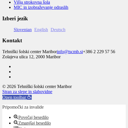
Višja strokovna šola
MIC in izobraževanje odraslih
Izberi jezik
Slovenian
English
Deutsch
Kontakt
Tehniški šolski center Maribor
info@tscmb.si
+386 2 229 57 56
Zolajeva ulica 12, 2000 Maribor
© 2026 Tehniški šolski center Maribor
Stran za slepe in slabovidne
Open toolbar
Pripomočki za invalide
Povečaj besedilo
Zmanjšaj besedilo