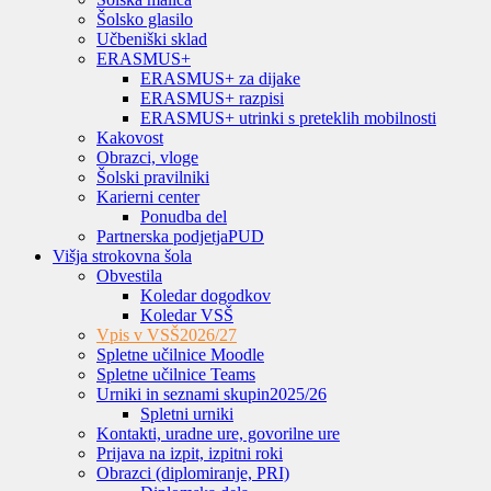
Šolsko glasilo
Učbeniški sklad
ERASMUS+
ERASMUS+ za dijake
ERASMUS+ razpisi
ERASMUS+ utrinki s preteklih mobilnosti
Kakovost
Obrazci, vloge
Šolski pravilniki
Karierni center
Ponudba del
Partnerska podjetja
PUD
Višja strokovna šola
Obvestila
Koledar dogodkov
Koledar VSŠ
Vpis v VSŠ
2026/27
Spletne učilnice Moodle
Spletne učilnice Teams
Urniki in seznami skupin
2025/26
Spletni urniki
Kontakti, uradne ure, govorilne ure
Prijava na izpit, izpitni roki
Obrazci (diplomiranje, PRI)