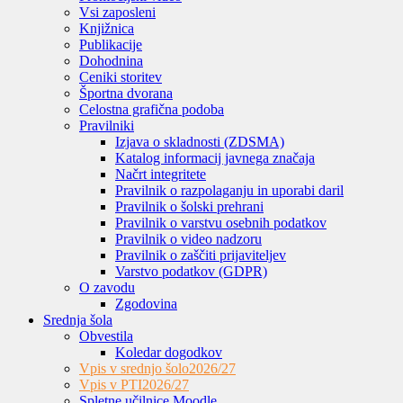
Vsi zaposleni
Knjižnica
Publikacije
Dohodnina
Ceniki storitev
Športna dvorana
Celostna grafična podoba
Pravilniki
Izjava o skladnosti (ZDSMA)
Katalog informacij javnega značaja
Načrt integritete
Pravilnik o razpolaganju in uporabi daril
Pravilnik o šolski prehrani
Pravilnik o varstvu osebnih podatkov
Pravilnik o video nadzoru
Pravilnik o zaščiti prijaviteljev
Varstvo podatkov (GDPR)
O zavodu
Zgodovina
Srednja šola
Obvestila
Koledar dogodkov
Vpis v srednjo šolo
2026/27
Vpis v PTI
2026/27
Spletne učilnice Moodle