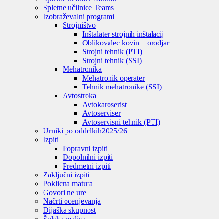
Spletne učilnice Teams
Izobraževalni programi
Strojništvo
Inštalater strojnih inštalacij
Oblikovalec kovin – orodjar
Strojni tehnik (PTI)
Strojni tehnik (SSI)
Mehatronika
Mehatronik operater
Tehnik mehatronike (SSI)
Avtostroka
Avtokaroserist
Avtoserviser
Avtoservisni tehnik (PTI)
Urniki po oddelkih
2025/26
Izpiti
Popravni izpiti
Dopolnilni izpiti
Predmetni izpiti
Zaključni izpiti
Poklicna matura
Govorilne ure
Načrti ocenjevanja
Dijaška skupnost
Šolska malica