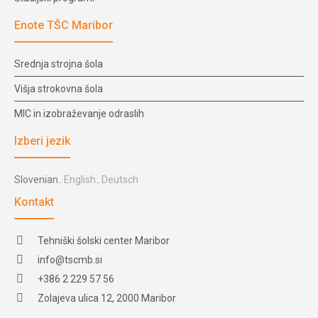
Enote TŠC Maribor
Srednja strojna šola
Višja strokovna šola
MIC in izobraževanje odraslih
Izberi jezik
Slovenian
English
Deutsch
Kontakt
Tehniški šolski center Maribor
info@tscmb.si
+386 2 229 57 56
Zolajeva ulica 12, 2000 Maribor