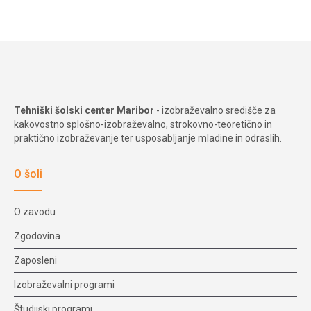
Tehniški šolski center Maribor
- izobraževalno središče za
kakovostno splošno-izobraževalno, strokovno-teoretično in
praktično izobraževanje ter usposabljanje mladine in odraslih.
O šoli
O zavodu
Zgodovina
Zaposleni
Izobraževalni programi
Študijski programi