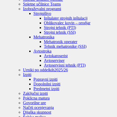
Spletne učilnice Teams
Izobraževalni programi
Strojništvo
Inštalater strojnih inštalacij
Oblikovalec kovin – orodjar
Strojni tehnik (PTI)
Strojni tehnik (SSI)
Mehatronika
Mehatronik operater
Tehnik mehatronike (SSI)
Avtostroka
Avtokaroserist
Avtoserviser
Avtoservisni tehnik (PTI)
Urniki po oddelkih
2025/26
Izpiti
Popravni izpiti
Dopolnilni izpiti
Predmetni izpiti
Zaključni izpiti
Poklicna matura
Govorilne ure
Načrti ocenjevanja
Dijaška skupnost
Šolska malica