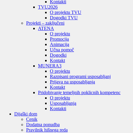
Kontakti
TVU
2026
O projektu TVU
Dogodki TVU
Projekti – zaključeni
ATENA
O projektu
Promocija
Animacija
Učna pomoč
Dogodki
Kontakt
MUNERA3
O projektu
Razpisani programi usposabljanj
Prijava na usposabljanja
Kontakt
Pridobivanje temeljnih poklicnih kompetenc
O projektu
Usposabljanja
Kontakti
Dijaški dom
Cenik
Dodatna ponudba
Pravilnik hišnega reda