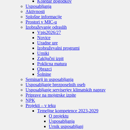
Koledar dogodkov
Usposabljanja
Aktivnosti
Splošne informacije
Prostori v MIC-u
Izobraževanje odraslih
Vpis
2026/27
Novice
Uradne ure
Izobraževalni programi
Urniki
Zaključni izpit
Poklicna matura
Obrazci
Šolnine
Seminarji in usposabljanja
Usposabljanje brezposelnih oseb
Usposabljanje serviserjev klimatskih naprav
Priprave na mojstrske izpite
NPK
Projekti – v teku
Temeljne kompetence 2023-2029
O projektu
Usposabljanja
Urnik usposabljanj