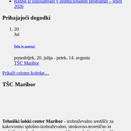
Razpis iz usposabljanj v institucionalnih programih – jesen
2026
Prihajajoči dogodki
20
Jul
Šola je zaprta!
ponedeljek, 20. julija
-
petek, 14. avgusta
TŠC Maribor
Prikaži celoten koledar…
TŠC Maribor
Tehniški šolski center Maribor
- izobraževalno središče za
kakovostno splošno-izobraževalno, strokovno-teoretično in