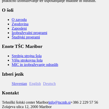
praktično izobraževanje ter usposabljanje mladine in odraslih.
O šoli
O zavodu
Zgodovina
Zaposleni
Izobraževalni programi
Študijski programi
Enote TŠC Maribor
Srednja strojna šola
Višja strokovna šola
MIC in izobraževanje odraslih
Izberi jezik
Slovenian
English
Deutsch
Kontakt
Tehniški šolski center Maribor
info@tscmb.si
+386 2 229 57 56
Zolajeva ulica 12, 2000 Maribor