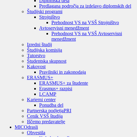
Diplomska dela
Predlagana področja za izdelavo diplomskih del
Študijski programi
Strojništvo
Prehodnost VS na VSŠ Strojništvo
Avtoservisni menedžment
Prehodnost VS na VSŠ Avtoservisni
menedžment
Izredni študij
Študijska komisija
Tutorstvo
Študentska skupnost
Kakovost
Pravilniki in zakonodaja
ERASMUS+
ERASMUS+ za študente
Erasmus+ razpisi
LCAMP
Karierni center
Ponudba del
Partnerska podjetja
PRI
Cenik VSŠ študija
Iščemo predavatelje
MIC
Odrasli
Obvestila