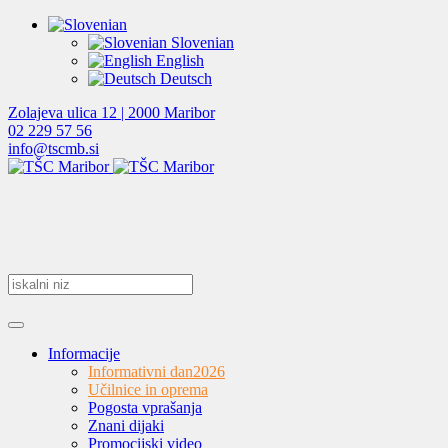
Slovenian
English
Deutsch
Zolajeva ulica 12 | 2000 Maribor
02 229 57 56
info@tscmb.si
Informacije
Informativni dan
2026
Učilnice in oprema
Pogosta vprašanja
Znani dijaki
Promocijski video