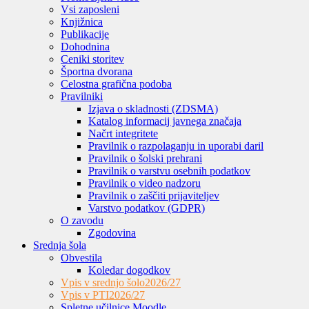
Vsi zaposleni
Knjižnica
Publikacije
Dohodnina
Ceniki storitev
Športna dvorana
Celostna grafična podoba
Pravilniki
Izjava o skladnosti (ZDSMA)
Katalog informacij javnega značaja
Načrt integritete
Pravilnik o razpolaganju in uporabi daril
Pravilnik o šolski prehrani
Pravilnik o varstvu osebnih podatkov
Pravilnik o video nadzoru
Pravilnik o zaščiti prijaviteljev
Varstvo podatkov (GDPR)
O zavodu
Zgodovina
Srednja šola
Obvestila
Koledar dogodkov
Vpis v srednjo šolo
2026/27
Vpis v PTI
2026/27
Spletne učilnice Moodle