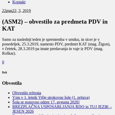
Kontakt
22
mar
22. 3. 2019
(ASM2) – obvestilo za predmeta PDV in
KAT
Samo za naslednji teden je sprememba v urniku, in sicer je v
ponedeljek, 25.3.2019, namesto PDV, predmet KAT (mag. Žigon),
v četrtek, 28.3.2019 pa imate predavanja in vaje iz PDV (mag.
Roškar).
0
Deli
Obvestila
Obvestilo referata
Vpis v 1. letnik Višje strokovne šole (1. prijava)
Šola se ponovno odpre 17. avgusta 2026!
BREZPLAČNA USPOSABLJANJA RDO in TUJ JEZIK –
JESEN 2026