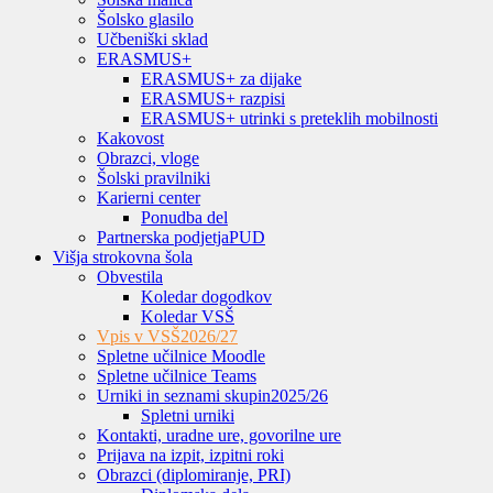
Šolsko glasilo
Učbeniški sklad
ERASMUS+
ERASMUS+ za dijake
ERASMUS+ razpisi
ERASMUS+ utrinki s preteklih mobilnosti
Kakovost
Obrazci, vloge
Šolski pravilniki
Karierni center
Ponudba del
Partnerska podjetja
PUD
Višja strokovna šola
Obvestila
Koledar dogodkov
Koledar VSŠ
Vpis v VSŠ
2026/27
Spletne učilnice Moodle
Spletne učilnice Teams
Urniki in seznami skupin
2025/26
Spletni urniki
Kontakti, uradne ure, govorilne ure
Prijava na izpit, izpitni roki
Obrazci (diplomiranje, PRI)